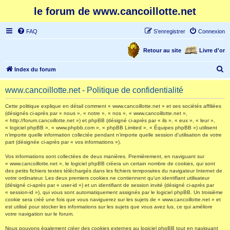
le forum de www.cancoillotte.net
FAQ
S’enregistrer
Connexion
Retour au site
Livre d'or
R
Index du forum
e
www.cancoillotte.net - Politique de confidentialité
c
h
Cette politique explique en détail comment « www.cancoillotte.net » et ses sociétés affiliées
(désignés ci-après par « nous », « notre », « nos », « www.cancoillotte.net »,
e
« http://forum.cancoillotte.net ») et phpBB (désigné ci-après par « ils », « eux », « leur »,
« logiciel phpBB », « www.phpbb.com », « phpBB Limited », « Équipes phpBB ») utilisent
r
n’importe quelle information collectée pendant n’importe quelle session d’utilisation de votre
part (désignée ci-après par « vos informations »).
c
h
Vos informations sont collectées de deux manières. Premièrement, en naviguant sur
« www.cancoillotte.net », le logiciel phpBB créera un certain nombre de cookies, qui sont
e
des petits fichiers textes téléchargés dans les fichiers temporaires du navigateur Internet de
votre ordinateur. Les deux premiers cookies ne contiennent qu’un identifiant utilisateur
r
(désigné ci-après par « user-id ») et un identifiant de session invité (désigné ci-après par
« session-id »), qui vous sont automatiquement assignés par le logiciel phpBB. Un troisième
cookie sera créé une fois que vous naviguerez sur les sujets de « www.cancoillotte.net » et
est utilisé pour stocker les informations sur les sujets que vous avez lus, ce qui améliore
votre navigation sur le forum.
Nous pouvons également créer des cookies externes au logiciel phpBB tout en naviguant