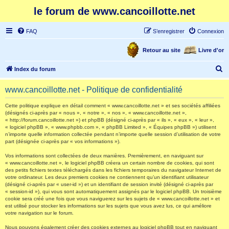
le forum de www.cancoillotte.net
FAQ
S’enregistrer
Connexion
Retour au site
Livre d'or
R
Index du forum
e
www.cancoillotte.net - Politique de confidentialité
c
h
Cette politique explique en détail comment « www.cancoillotte.net » et ses sociétés affiliées
(désignés ci-après par « nous », « notre », « nos », « www.cancoillotte.net »,
e
« http://forum.cancoillotte.net ») et phpBB (désigné ci-après par « ils », « eux », « leur »,
« logiciel phpBB », « www.phpbb.com », « phpBB Limited », « Équipes phpBB ») utilisent
r
n’importe quelle information collectée pendant n’importe quelle session d’utilisation de votre
part (désignée ci-après par « vos informations »).
c
h
Vos informations sont collectées de deux manières. Premièrement, en naviguant sur
« www.cancoillotte.net », le logiciel phpBB créera un certain nombre de cookies, qui sont
e
des petits fichiers textes téléchargés dans les fichiers temporaires du navigateur Internet de
votre ordinateur. Les deux premiers cookies ne contiennent qu’un identifiant utilisateur
r
(désigné ci-après par « user-id ») et un identifiant de session invité (désigné ci-après par
« session-id »), qui vous sont automatiquement assignés par le logiciel phpBB. Un troisième
cookie sera créé une fois que vous naviguerez sur les sujets de « www.cancoillotte.net » et
est utilisé pour stocker les informations sur les sujets que vous avez lus, ce qui améliore
votre navigation sur le forum.
Nous pouvons également créer des cookies externes au logiciel phpBB tout en naviguant