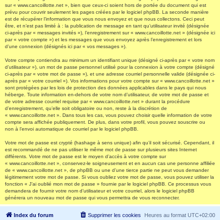
sur « www.cancoillotte.net », bien que ceux-ci soient hors de portée du document qui est
prévu pour couvrir seulement les pages créées par le logiciel phpBB. La seconde manière
est de récupérer l’information que vous nous envoyez et que nous collectons. Ceci peut
être, et n’est pas limité à : la publication de message en tant qu’utilisateur invité (désignée
ci-après par « messages invités »), l’enregistrement sur « www.cancoillotte.net » (désignée ici
par « votre compte ») et les messages que vous envoyez après l’enregistrement et lors
d’une connexion (désignés ici par « vos messages »).
Votre compte contiendra au minimum un identifiant unique (désigné ci-après par « votre nom
d’utilisateur »), un mot de passe personnel utilisé pour la connexion à votre compte (désigné
ci-après par « votre mot de passe »), et une adresse courriel personnelle valide (désignée ci-
après par « votre courriel »). Vos informations pour votre compte sur « www.cancoillotte.net »
sont protégées par les lois de protection des données applicables dans le pays qui nous
héberge. Toute information en-dehors de votre nom d’utilisateur, de votre mot de passe et
de votre adresse courriel requise par « www.cancoillotte.net » durant la procédure
d’enregistrement, qu’elle soit obligatoire ou non, reste à la discrétion de
« www.cancoillotte.net ». Dans tous les cas, vous pouvez choisir quelle information de votre
compte sera affichée publiquement. De plus, dans votre profil, vous pouvez souscrire ou
non à l’envoi automatique de courriel par le logiciel phpBB.
Votre mot de passe est crypté (hashage à sens unique) afin qu’il soit sécurisé. Cependant, il
est recommandé de ne pas utiliser le même mot de passe sur plusieurs sites Internet
différents. Votre mot de passe est le moyen d’accès à votre compte sur
« www.cancoillotte.net », conservez-le soigneusement et en aucun cas une personne affiliée
de « www.cancoillotte.net », de phpBB ou une d’une tierce partie ne peut vous demander
légitimement votre mot de passe. Si vous oubliez votre mot de passe, vous pouvez utiliser la
fonction « J’ai oublié mon mot de passe » fournie par le logiciel phpBB. Ce processus vous
demandera de fournir votre nom d’utilisateur et votre courriel, alors le logiciel phpBB
générera un nouveau mot de passe qui vous permettra de vous reconnecter.
Index du forum
Supprimer les cookies
Heures au format
UTC+02:00