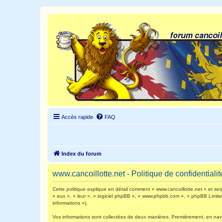
Accès rapide
FAQ
Index du forum
www.cancoillotte.net - Politique de confidentialit
Cette politique explique en détail comment « www.cancoillotte.net » et ses s
« eux », « leur », « logiciel phpBB », « www.phpbb.com », « phpBB Limited 
informations »).
Vos informations sont collectées de deux manières. Premièrement, en navigu