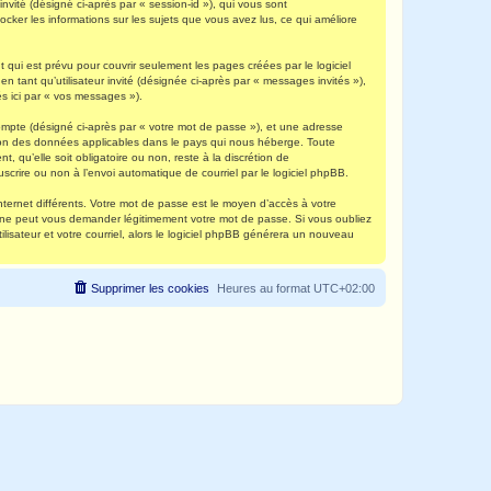
invité (désigné ci-après par « session-id »), qui vous sont
ocker les informations sur les sujets que vous avez lus, ce qui améliore
qui est prévu pour couvrir seulement les pages créées par le logiciel
 tant qu’utilisateur invité (désignée ci-après par « messages invités »),
s ici par « vos messages »).
compte (désigné ci-après par « votre mot de passe »), et une adresse
ection des données applicables dans le pays qui nous héberge. Toute
, qu’elle soit obligatoire ou non, reste à la discrétion de
scrire ou non à l’envoi automatique de courriel par le logiciel phpBB.
nternet différents. Votre mot de passe est le moyen d’accès à votre
e ne peut vous demander légitimement votre mot de passe. Si vous oubliez
lisateur et votre courriel, alors le logiciel phpBB générera un nouveau
Supprimer les cookies
Heures au format
UTC+02:00