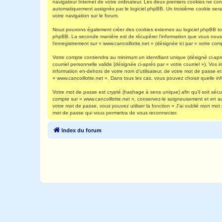
navigateur Internet de votre ordinateur. Les deux premiers cookies ne contie
automatiquement assignés par le logiciel phpBB. Un troisième cookie sera c
votre navigation sur le forum.
Nous pouvons également créer des cookies externes au logiciel phpBB tout
phpBB. La seconde manière est de récupérer l’information que vous nous env
l’enregistrement sur « www.cancoillotte.net » (désignée ici par « votre c
Votre compte contiendra au minimum un identifiant unique (désigné ci-aprè
courriel personnelle valide (désignée ci-après par « votre courriel »). Vo
information en-dehors de votre nom d’utilisateur, de votre mot de passe et 
« www.cancoillotte.net ». Dans tous les cas, vous pouvez choisir quelle in
Votre mot de passe est crypté (hashage à sens unique) afin qu’il soit séc
compte sur « www.cancoillotte.net », conservez-le soigneusement et en a
votre mot de passe, vous pouvez utiliser la fonction « J’ai oublié mon mot
mot de passe qui vous permettra de vous reconnecter.
Index du forum