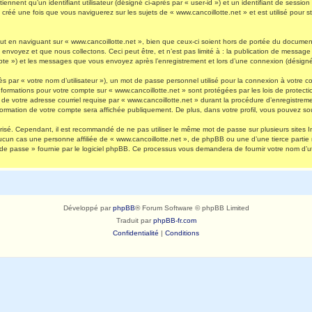
nnent qu’un identifiant utilisateur (désigné ci-après par « user-id ») et un identifiant de session 
réé une fois que vous naviguerez sur les sujets de « www.cancoillotte.net » et est utilisé pour st
 en naviguant sur « www.cancoillotte.net », bien que ceux-ci soient hors de portée du document 
oyez et que nous collectons. Ceci peut être, et n’est pas limité à : la publication de message en
ompte ») et les messages que vous envoyez après l’enregistrement et lors d’une connexion (désigné
s par « votre nom d’utilisateur »), un mot de passe personnel utilisé pour la connexion à votre 
s informations pour votre compte sur « www.cancoillotte.net » sont protégées par les lois de prot
de votre adresse courriel requise par « www.cancoillotte.net » durant la procédure d’enregistrement
formation de votre compte sera affichée publiquement. De plus, dans votre profil, vous pouvez sou
urisé. Cependant, il est recommandé de ne pas utiliser le même mot de passe sur plusieurs sites I
ucun cas une personne affiliée de « www.cancoillotte.net », de phpBB ou une d’une tierce parti
 de passe » fournie par le logiciel phpBB. Ce processus vous demandera de fournir votre nom d’uti
Développé par
phpBB
® Forum Software © phpBB Limited
Traduit par
phpBB-fr.com
Confidentialité
|
Conditions