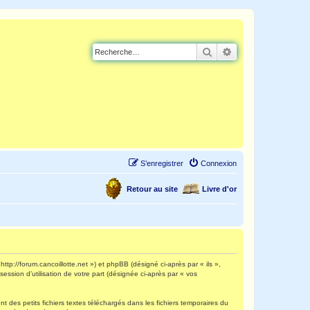
Rechercher
Recherche avancé
S’enregistrer
Connexion
Retour au site
Livre d'or
http://forum.cancoillotte.net ») et phpBB (désigné ci-après par « ils »,
ession d’utilisation de votre part (désignée ci-après par « vos
 des petits fichiers textes téléchargés dans les fichiers temporaires du