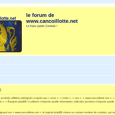
le forum de
www.cancoillotte.net
Le franc-parler Comtois !
é
ociétés affiliées (désignés ci-après par « nous », « notre », « nos », « www.cancoillotte.net », « 
», « Équipes phpBB ») utilisent n’importe quelle information collectée pendant n’importe quelle s
ant sur « www.cancoillotte.net », le logiciel phpBB créera un certain nombre de cookies, qui sont