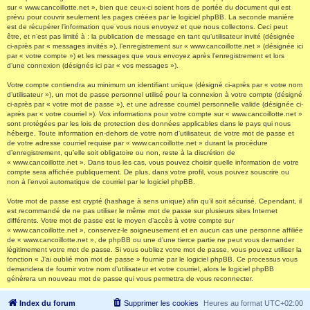
sur « www.cancoillotte.net », bien que ceux-ci soient hors de portée du document qui est
prévu pour couvrir seulement les pages créées par le logiciel phpBB. La seconde manière
est de récupérer l’information que vous nous envoyez et que nous collectons. Ceci peut
être, et n’est pas limité à : la publication de message en tant qu’utilisateur invité (désignée
ci-après par « messages invités »), l’enregistrement sur « www.cancoillotte.net » (désignée ici
par « votre compte ») et les messages que vous envoyez après l’enregistrement et lors
d’une connexion (désignés ici par « vos messages »).
Votre compte contiendra au minimum un identifiant unique (désigné ci-après par « votre nom
d’utilisateur »), un mot de passe personnel utilisé pour la connexion à votre compte (désigné
ci-après par « votre mot de passe »), et une adresse courriel personnelle valide (désignée ci-
après par « votre courriel »). Vos informations pour votre compte sur « www.cancoillotte.net »
sont protégées par les lois de protection des données applicables dans le pays qui nous
héberge. Toute information en-dehors de votre nom d’utilisateur, de votre mot de passe et
de votre adresse courriel requise par « www.cancoillotte.net » durant la procédure
d’enregistrement, qu’elle soit obligatoire ou non, reste à la discrétion de
« www.cancoillotte.net ». Dans tous les cas, vous pouvez choisir quelle information de votre
compte sera affichée publiquement. De plus, dans votre profil, vous pouvez souscrire ou
non à l’envoi automatique de courriel par le logiciel phpBB.
Votre mot de passe est crypté (hashage à sens unique) afin qu’il soit sécurisé. Cependant, il
est recommandé de ne pas utiliser le même mot de passe sur plusieurs sites Internet
différents. Votre mot de passe est le moyen d’accès à votre compte sur
« www.cancoillotte.net », conservez-le soigneusement et en aucun cas une personne affiliée
de « www.cancoillotte.net », de phpBB ou une d’une tierce partie ne peut vous demander
légitimement votre mot de passe. Si vous oubliez votre mot de passe, vous pouvez utiliser la
fonction « J’ai oublié mon mot de passe » fournie par le logiciel phpBB. Ce processus vous
demandera de fournir votre nom d’utilisateur et votre courriel, alors le logiciel phpBB
générera un nouveau mot de passe qui vous permettra de vous reconnecter.
Index du forum
Supprimer les cookies
Heures au format
UTC+02:00