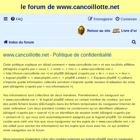
le forum de www.cancoillotte.net
FAQ
S’enregistrer
Connexion
Retour au site
Livre d'or
R
Index du forum
e
www.cancoillotte.net - Politique de confidentialité
c
h
Cette politique explique en détail comment « www.cancoillotte.net » et ses sociétés affiliées
(désignés ci-après par « nous », « notre », « nos », « www.cancoillotte.net »,
e
« http://forum.cancoillotte.net ») et phpBB (désigné ci-après par « ils », « eux », « leur »,
« logiciel phpBB », « www.phpbb.com », « phpBB Limited », « Équipes phpBB ») utilisent
r
n’importe quelle information collectée pendant n’importe quelle session d’utilisation de votre
part (désignée ci-après par « vos informations »).
c
h
Vos informations sont collectées de deux manières. Premièrement, en naviguant sur
« www.cancoillotte.net », le logiciel phpBB créera un certain nombre de cookies, qui sont
e
des petits fichiers textes téléchargés dans les fichiers temporaires du navigateur Internet de
votre ordinateur. Les deux premiers cookies ne contiennent qu’un identifiant utilisateur
r
(désigné ci-après par « user-id ») et un identifiant de session invité (désigné ci-après par
« session-id »), qui vous sont automatiquement assignés par le logiciel phpBB. Un troisième
cookie sera créé une fois que vous naviguerez sur les sujets de « www.cancoillotte.net » et
est utilisé pour stocker les informations sur les sujets que vous avez lus, ce qui améliore
votre navigation sur le forum.
Nous pouvons également créer des cookies externes au logiciel phpBB tout en naviguant