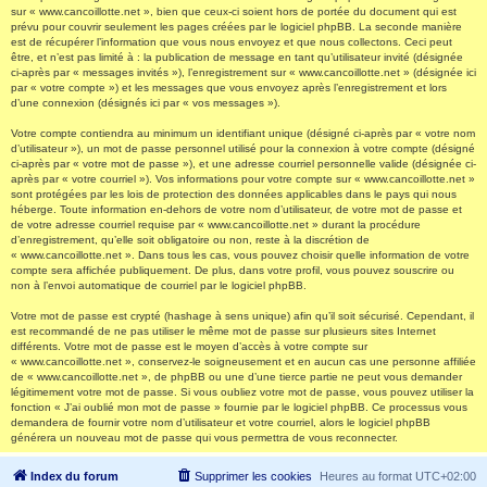
sur « www.cancoillotte.net », bien que ceux-ci soient hors de portée du document qui est
prévu pour couvrir seulement les pages créées par le logiciel phpBB. La seconde manière
est de récupérer l’information que vous nous envoyez et que nous collectons. Ceci peut
être, et n’est pas limité à : la publication de message en tant qu’utilisateur invité (désignée
ci-après par « messages invités »), l’enregistrement sur « www.cancoillotte.net » (désignée ici
par « votre compte ») et les messages que vous envoyez après l’enregistrement et lors
d’une connexion (désignés ici par « vos messages »).
Votre compte contiendra au minimum un identifiant unique (désigné ci-après par « votre nom
d’utilisateur »), un mot de passe personnel utilisé pour la connexion à votre compte (désigné
ci-après par « votre mot de passe »), et une adresse courriel personnelle valide (désignée ci-
après par « votre courriel »). Vos informations pour votre compte sur « www.cancoillotte.net »
sont protégées par les lois de protection des données applicables dans le pays qui nous
héberge. Toute information en-dehors de votre nom d’utilisateur, de votre mot de passe et
de votre adresse courriel requise par « www.cancoillotte.net » durant la procédure
d’enregistrement, qu’elle soit obligatoire ou non, reste à la discrétion de
« www.cancoillotte.net ». Dans tous les cas, vous pouvez choisir quelle information de votre
compte sera affichée publiquement. De plus, dans votre profil, vous pouvez souscrire ou
non à l’envoi automatique de courriel par le logiciel phpBB.
Votre mot de passe est crypté (hashage à sens unique) afin qu’il soit sécurisé. Cependant, il
est recommandé de ne pas utiliser le même mot de passe sur plusieurs sites Internet
différents. Votre mot de passe est le moyen d’accès à votre compte sur
« www.cancoillotte.net », conservez-le soigneusement et en aucun cas une personne affiliée
de « www.cancoillotte.net », de phpBB ou une d’une tierce partie ne peut vous demander
légitimement votre mot de passe. Si vous oubliez votre mot de passe, vous pouvez utiliser la
fonction « J’ai oublié mon mot de passe » fournie par le logiciel phpBB. Ce processus vous
demandera de fournir votre nom d’utilisateur et votre courriel, alors le logiciel phpBB
générera un nouveau mot de passe qui vous permettra de vous reconnecter.
Index du forum
Supprimer les cookies
Heures au format
UTC+02:00