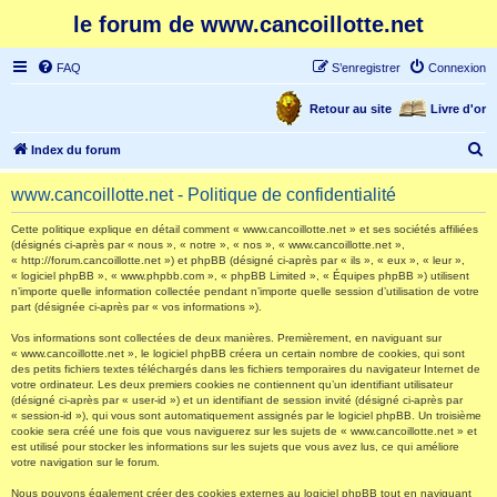
le forum de www.cancoillotte.net
FAQ
S’enregistrer
Connexion
Retour au site
Livre d'or
R
Index du forum
e
www.cancoillotte.net - Politique de confidentialité
c
h
Cette politique explique en détail comment « www.cancoillotte.net » et ses sociétés affiliées
(désignés ci-après par « nous », « notre », « nos », « www.cancoillotte.net »,
e
« http://forum.cancoillotte.net ») et phpBB (désigné ci-après par « ils », « eux », « leur »,
« logiciel phpBB », « www.phpbb.com », « phpBB Limited », « Équipes phpBB ») utilisent
r
n’importe quelle information collectée pendant n’importe quelle session d’utilisation de votre
part (désignée ci-après par « vos informations »).
c
h
Vos informations sont collectées de deux manières. Premièrement, en naviguant sur
« www.cancoillotte.net », le logiciel phpBB créera un certain nombre de cookies, qui sont
e
des petits fichiers textes téléchargés dans les fichiers temporaires du navigateur Internet de
votre ordinateur. Les deux premiers cookies ne contiennent qu’un identifiant utilisateur
r
(désigné ci-après par « user-id ») et un identifiant de session invité (désigné ci-après par
« session-id »), qui vous sont automatiquement assignés par le logiciel phpBB. Un troisième
cookie sera créé une fois que vous naviguerez sur les sujets de « www.cancoillotte.net » et
est utilisé pour stocker les informations sur les sujets que vous avez lus, ce qui améliore
votre navigation sur le forum.
Nous pouvons également créer des cookies externes au logiciel phpBB tout en naviguant