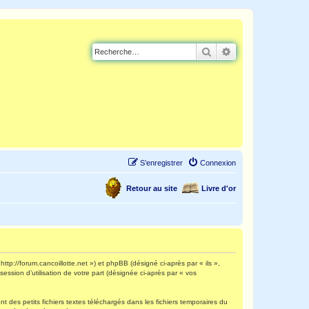
Rechercher
Recherche avancé
S’enregistrer
Connexion
Retour au site
Livre d'or
http://forum.cancoillotte.net ») et phpBB (désigné ci-après par « ils »,
ession d’utilisation de votre part (désignée ci-après par « vos
 des petits fichiers textes téléchargés dans les fichiers temporaires du