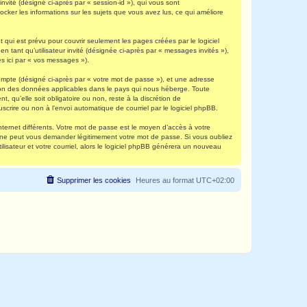
invité (désigné ci-après par « session-id »), qui vous sont
ocker les informations sur les sujets que vous avez lus, ce qui améliore
qui est prévu pour couvrir seulement les pages créées par le logiciel
 tant qu’utilisateur invité (désignée ci-après par « messages invités »),
s ici par « vos messages »).
compte (désigné ci-après par « votre mot de passe »), et une adresse
ection des données applicables dans le pays qui nous héberge. Toute
, qu’elle soit obligatoire ou non, reste à la discrétion de
scrire ou non à l’envoi automatique de courriel par le logiciel phpBB.
nternet différents. Votre mot de passe est le moyen d’accès à votre
e ne peut vous demander légitimement votre mot de passe. Si vous oubliez
lisateur et votre courriel, alors le logiciel phpBB générera un nouveau
Supprimer les cookies
Heures au format
UTC+02:00