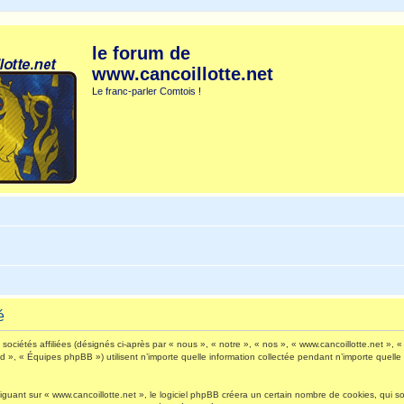
le forum de
www.cancoillotte.net
Le franc-parler Comtois !
é
ociétés affiliées (désignés ci-après par « nous », « notre », « nos », « www.cancoillotte.net », « 
», « Équipes phpBB ») utilisent n’importe quelle information collectée pendant n’importe quelle s
ant sur « www.cancoillotte.net », le logiciel phpBB créera un certain nombre de cookies, qui sont