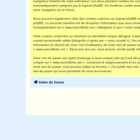
navigateur Internet de votre ordinateur. Les deux premiers cookies ne contie
automatiquement assignés par le logiciel phpBB. Un troisième cookie sera c
votre navigation sur le forum.
Nous pouvons également créer des cookies externes au logiciel phpBB tout
phpBB. La seconde manière est de récupérer l’information que vous nous env
l’enregistrement sur « www.cancoillotte.net » (désignée ici par « votre c
Votre compte contiendra au minimum un identifiant unique (désigné ci-aprè
courriel personnelle valide (désignée ci-après par « votre courriel »). Vo
information en-dehors de votre nom d’utilisateur, de votre mot de passe et 
« www.cancoillotte.net ». Dans tous les cas, vous pouvez choisir quelle in
Votre mot de passe est crypté (hashage à sens unique) afin qu’il soit séc
compte sur « www.cancoillotte.net », conservez-le soigneusement et en a
votre mot de passe, vous pouvez utiliser la fonction « J’ai oublié mon mot
mot de passe qui vous permettra de vous reconnecter.
Index du forum