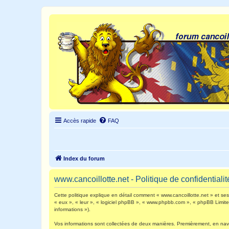
Accès rapide
FAQ
Index du forum
www.cancoillotte.net - Politique de confidentialit
Cette politique explique en détail comment « www.cancoillotte.net » et ses s
« eux », « leur », « logiciel phpBB », « www.phpbb.com », « phpBB Limited 
informations »).
Vos informations sont collectées de deux manières. Premièrement, en navigu