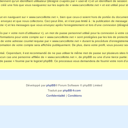
nnent qu’un identifiant utilisateur (désigné ci-après par « user-id ») et un identifiant de session 
réé une fois que vous naviguerez sur les sujets de « www.cancoillotte.net » et est utilisé pour st
 en naviguant sur « www.cancoillotte.net », bien que ceux-ci soient hors de portée du document 
oyez et que nous collectons. Ceci peut être, et n’est pas limité à : la publication de message en
ompte ») et les messages que vous envoyez après l’enregistrement et lors d’une connexion (désigné
s par « votre nom d’utilisateur »), un mot de passe personnel utilisé pour la connexion à votre 
s informations pour votre compte sur « www.cancoillotte.net » sont protégées par les lois de prot
de votre adresse courriel requise par « www.cancoillotte.net » durant la procédure d’enregistrement
formation de votre compte sera affichée publiquement. De plus, dans votre profil, vous pouvez sou
urisé. Cependant, il est recommandé de ne pas utiliser le même mot de passe sur plusieurs sites I
ucun cas une personne affiliée de « www.cancoillotte.net », de phpBB ou une d’une tierce parti
 de passe » fournie par le logiciel phpBB. Ce processus vous demandera de fournir votre nom d’uti
Développé par
phpBB
® Forum Software © phpBB Limited
Traduit par
phpBB-fr.com
Confidentialité
|
Conditions