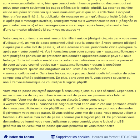
sur « www.cancoillotte.net », bien que ceux-ci soient hors de portée du document qui est
prévu pour couvrir seulement les pages créées par le logiciel phpBB. La seconde manière
est de récupérer l’information que vous nous envoyez et que nous collectons. Ceci peut
être, et n’est pas limité à : la publication de message en tant qu’utilisateur invité (désignée
ci-après par « messages invités »), l’enregistrement sur « www.cancoillotte.net » (désignée ici
par « votre compte ») et les messages que vous envoyez après l’enregistrement et lors
d’une connexion (désignés ici par « vos messages »).
Votre compte contiendra au minimum un identifiant unique (désigné ci-après par « votre nom
d’utilisateur »), un mot de passe personnel utilisé pour la connexion à votre compte (désigné
ci-après par « votre mot de passe »), et une adresse courriel personnelle valide (désignée ci-
après par « votre courriel »). Vos informations pour votre compte sur « www.cancoillotte.net »
sont protégées par les lois de protection des données applicables dans le pays qui nous
héberge. Toute information en-dehors de votre nom d’utilisateur, de votre mot de passe et
de votre adresse courriel requise par « www.cancoillotte.net » durant la procédure
d’enregistrement, qu’elle soit obligatoire ou non, reste à la discrétion de
« www.cancoillotte.net ». Dans tous les cas, vous pouvez choisir quelle information de votre
compte sera affichée publiquement. De plus, dans votre profil, vous pouvez souscrire ou
non à l’envoi automatique de courriel par le logiciel phpBB.
Votre mot de passe est crypté (hashage à sens unique) afin qu’il soit sécurisé. Cependant, il
est recommandé de ne pas utiliser le même mot de passe sur plusieurs sites Internet
différents. Votre mot de passe est le moyen d’accès à votre compte sur
« www.cancoillotte.net », conservez-le soigneusement et en aucun cas une personne affiliée
de « www.cancoillotte.net », de phpBB ou une d’une tierce partie ne peut vous demander
légitimement votre mot de passe. Si vous oubliez votre mot de passe, vous pouvez utiliser la
fonction « J’ai oublié mon mot de passe » fournie par le logiciel phpBB. Ce processus vous
demandera de fournir votre nom d’utilisateur et votre courriel, alors le logiciel phpBB
générera un nouveau mot de passe qui vous permettra de vous reconnecter.
Index du forum
Supprimer les cookies
Heures au format
UTC+02:00