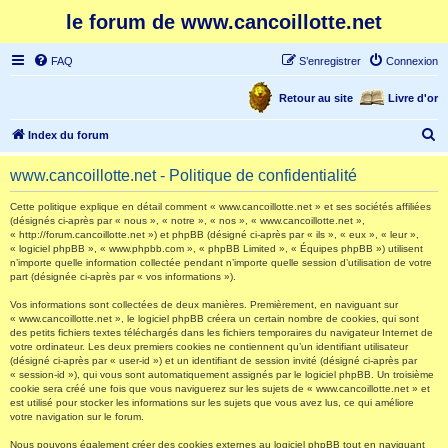
le forum de www.cancoillotte.net
FAQ
S’enregistrer
Connexion
Retour au site
Livre d'or
R
Index du forum
e
www.cancoillotte.net - Politique de confidentialité
c
h
Cette politique explique en détail comment « www.cancoillotte.net » et ses sociétés affiliées
(désignés ci-après par « nous », « notre », « nos », « www.cancoillotte.net »,
e
« http://forum.cancoillotte.net ») et phpBB (désigné ci-après par « ils », « eux », « leur »,
« logiciel phpBB », « www.phpbb.com », « phpBB Limited », « Équipes phpBB ») utilisent
r
n’importe quelle information collectée pendant n’importe quelle session d’utilisation de votre
part (désignée ci-après par « vos informations »).
c
h
Vos informations sont collectées de deux manières. Premièrement, en naviguant sur
« www.cancoillotte.net », le logiciel phpBB créera un certain nombre de cookies, qui sont
e
des petits fichiers textes téléchargés dans les fichiers temporaires du navigateur Internet de
votre ordinateur. Les deux premiers cookies ne contiennent qu’un identifiant utilisateur
r
(désigné ci-après par « user-id ») et un identifiant de session invité (désigné ci-après par
« session-id »), qui vous sont automatiquement assignés par le logiciel phpBB. Un troisième
cookie sera créé une fois que vous naviguerez sur les sujets de « www.cancoillotte.net » et
est utilisé pour stocker les informations sur les sujets que vous avez lus, ce qui améliore
votre navigation sur le forum.
Nous pouvons également créer des cookies externes au logiciel phpBB tout en naviguant