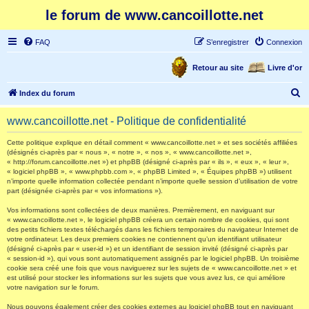
le forum de www.cancoillotte.net
FAQ
S’enregistrer
Connexion
Retour au site
Livre d'or
R
Index du forum
e
www.cancoillotte.net - Politique de confidentialité
c
h
Cette politique explique en détail comment « www.cancoillotte.net » et ses sociétés affiliées
(désignés ci-après par « nous », « notre », « nos », « www.cancoillotte.net »,
e
« http://forum.cancoillotte.net ») et phpBB (désigné ci-après par « ils », « eux », « leur »,
« logiciel phpBB », « www.phpbb.com », « phpBB Limited », « Équipes phpBB ») utilisent
r
n’importe quelle information collectée pendant n’importe quelle session d’utilisation de votre
part (désignée ci-après par « vos informations »).
c
h
Vos informations sont collectées de deux manières. Premièrement, en naviguant sur
« www.cancoillotte.net », le logiciel phpBB créera un certain nombre de cookies, qui sont
e
des petits fichiers textes téléchargés dans les fichiers temporaires du navigateur Internet de
votre ordinateur. Les deux premiers cookies ne contiennent qu’un identifiant utilisateur
r
(désigné ci-après par « user-id ») et un identifiant de session invité (désigné ci-après par
« session-id »), qui vous sont automatiquement assignés par le logiciel phpBB. Un troisième
cookie sera créé une fois que vous naviguerez sur les sujets de « www.cancoillotte.net » et
est utilisé pour stocker les informations sur les sujets que vous avez lus, ce qui améliore
votre navigation sur le forum.
Nous pouvons également créer des cookies externes au logiciel phpBB tout en naviguant