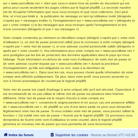
sur « www.cancoillotte.net », bien que ceux-ci soient hors de portée du document qui est
prévu pour couvrir seulement les pages créées par le logiciel phpBB. La seconde manière
est de récupérer l’information que vous nous envoyez et que nous collectons. Ceci peut
être, et n’est pas limité à : la publication de message en tant qu’utilisateur invité (désignée
ci-après par « messages invités »), l’enregistrement sur « www.cancoillotte.net » (désignée ici
par « votre compte ») et les messages que vous envoyez après l’enregistrement et lors
d’une connexion (désignés ici par « vos messages »).
Votre compte contiendra au minimum un identifiant unique (désigné ci-après par « votre nom
d’utilisateur »), un mot de passe personnel utilisé pour la connexion à votre compte (désigné
ci-après par « votre mot de passe »), et une adresse courriel personnelle valide (désignée ci-
après par « votre courriel »). Vos informations pour votre compte sur « www.cancoillotte.net »
sont protégées par les lois de protection des données applicables dans le pays qui nous
héberge. Toute information en-dehors de votre nom d’utilisateur, de votre mot de passe et
de votre adresse courriel requise par « www.cancoillotte.net » durant la procédure
d’enregistrement, qu’elle soit obligatoire ou non, reste à la discrétion de
« www.cancoillotte.net ». Dans tous les cas, vous pouvez choisir quelle information de votre
compte sera affichée publiquement. De plus, dans votre profil, vous pouvez souscrire ou
non à l’envoi automatique de courriel par le logiciel phpBB.
Votre mot de passe est crypté (hashage à sens unique) afin qu’il soit sécurisé. Cependant, il
est recommandé de ne pas utiliser le même mot de passe sur plusieurs sites Internet
différents. Votre mot de passe est le moyen d’accès à votre compte sur
« www.cancoillotte.net », conservez-le soigneusement et en aucun cas une personne affiliée
de « www.cancoillotte.net », de phpBB ou une d’une tierce partie ne peut vous demander
légitimement votre mot de passe. Si vous oubliez votre mot de passe, vous pouvez utiliser la
fonction « J’ai oublié mon mot de passe » fournie par le logiciel phpBB. Ce processus vous
demandera de fournir votre nom d’utilisateur et votre courriel, alors le logiciel phpBB
générera un nouveau mot de passe qui vous permettra de vous reconnecter.
Index du forum
Supprimer les cookies
Heures au format
UTC+02:00