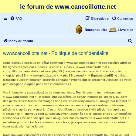
le forum de www.cancoillotte.net
FAQ
S’enregistrer
Connexion
Retour au site
Livre d'or
R
Index du forum
e
www.cancoillotte.net - Politique de confidentialité
c
h
Cette politique explique en détail comment « www.cancoillotte.net » et ses sociétés affiliées
(désignés ci-après par « nous », « notre », « nos », « www.cancoillotte.net »,
e
« http://forum.cancoillotte.net ») et phpBB (désigné ci-après par « ils », « eux », « leur »,
« logiciel phpBB », « www.phpbb.com », « phpBB Limited », « Équipes phpBB ») utilisent
r
n’importe quelle information collectée pendant n’importe quelle session d’utilisation de votre
part (désignée ci-après par « vos informations »).
c
h
Vos informations sont collectées de deux manières. Premièrement, en naviguant sur
« www.cancoillotte.net », le logiciel phpBB créera un certain nombre de cookies, qui sont
e
des petits fichiers textes téléchargés dans les fichiers temporaires du navigateur Internet de
votre ordinateur. Les deux premiers cookies ne contiennent qu’un identifiant utilisateur
r
(désigné ci-après par « user-id ») et un identifiant de session invité (désigné ci-après par
« session-id »), qui vous sont automatiquement assignés par le logiciel phpBB. Un troisième
cookie sera créé une fois que vous naviguerez sur les sujets de « www.cancoillotte.net » et
est utilisé pour stocker les informations sur les sujets que vous avez lus, ce qui améliore
votre navigation sur le forum.
Nous pouvons également créer des cookies externes au logiciel phpBB tout en naviguant