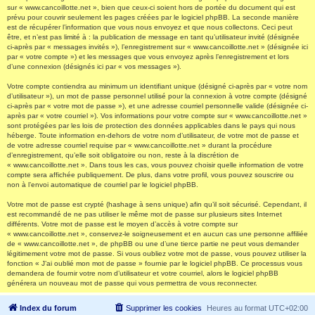
sur « www.cancoillotte.net », bien que ceux-ci soient hors de portée du document qui est
prévu pour couvrir seulement les pages créées par le logiciel phpBB. La seconde manière
est de récupérer l’information que vous nous envoyez et que nous collectons. Ceci peut
être, et n’est pas limité à : la publication de message en tant qu’utilisateur invité (désignée
ci-après par « messages invités »), l’enregistrement sur « www.cancoillotte.net » (désignée ici
par « votre compte ») et les messages que vous envoyez après l’enregistrement et lors
d’une connexion (désignés ici par « vos messages »).
Votre compte contiendra au minimum un identifiant unique (désigné ci-après par « votre nom
d’utilisateur »), un mot de passe personnel utilisé pour la connexion à votre compte (désigné
ci-après par « votre mot de passe »), et une adresse courriel personnelle valide (désignée ci-
après par « votre courriel »). Vos informations pour votre compte sur « www.cancoillotte.net »
sont protégées par les lois de protection des données applicables dans le pays qui nous
héberge. Toute information en-dehors de votre nom d’utilisateur, de votre mot de passe et
de votre adresse courriel requise par « www.cancoillotte.net » durant la procédure
d’enregistrement, qu’elle soit obligatoire ou non, reste à la discrétion de
« www.cancoillotte.net ». Dans tous les cas, vous pouvez choisir quelle information de votre
compte sera affichée publiquement. De plus, dans votre profil, vous pouvez souscrire ou
non à l’envoi automatique de courriel par le logiciel phpBB.
Votre mot de passe est crypté (hashage à sens unique) afin qu’il soit sécurisé. Cependant, il
est recommandé de ne pas utiliser le même mot de passe sur plusieurs sites Internet
différents. Votre mot de passe est le moyen d’accès à votre compte sur
« www.cancoillotte.net », conservez-le soigneusement et en aucun cas une personne affiliée
de « www.cancoillotte.net », de phpBB ou une d’une tierce partie ne peut vous demander
légitimement votre mot de passe. Si vous oubliez votre mot de passe, vous pouvez utiliser la
fonction « J’ai oublié mon mot de passe » fournie par le logiciel phpBB. Ce processus vous
demandera de fournir votre nom d’utilisateur et votre courriel, alors le logiciel phpBB
générera un nouveau mot de passe qui vous permettra de vous reconnecter.
Index du forum
Supprimer les cookies
Heures au format
UTC+02:00