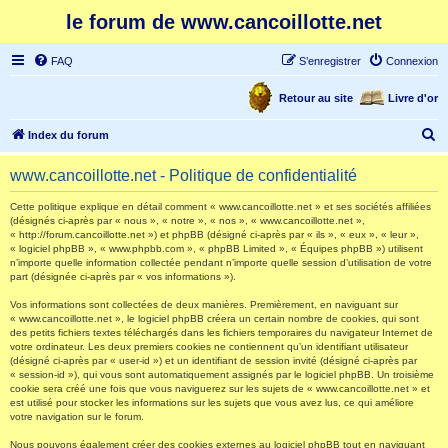
le forum de www.cancoillotte.net
FAQ
S’enregistrer
Connexion
Retour au site
Livre d'or
R
Index du forum
e
www.cancoillotte.net - Politique de confidentialité
c
h
Cette politique explique en détail comment « www.cancoillotte.net » et ses sociétés affiliées
(désignés ci-après par « nous », « notre », « nos », « www.cancoillotte.net »,
e
« http://forum.cancoillotte.net ») et phpBB (désigné ci-après par « ils », « eux », « leur »,
« logiciel phpBB », « www.phpbb.com », « phpBB Limited », « Équipes phpBB ») utilisent
r
n’importe quelle information collectée pendant n’importe quelle session d’utilisation de votre
part (désignée ci-après par « vos informations »).
c
h
Vos informations sont collectées de deux manières. Premièrement, en naviguant sur
« www.cancoillotte.net », le logiciel phpBB créera un certain nombre de cookies, qui sont
e
des petits fichiers textes téléchargés dans les fichiers temporaires du navigateur Internet de
votre ordinateur. Les deux premiers cookies ne contiennent qu’un identifiant utilisateur
r
(désigné ci-après par « user-id ») et un identifiant de session invité (désigné ci-après par
« session-id »), qui vous sont automatiquement assignés par le logiciel phpBB. Un troisième
cookie sera créé une fois que vous naviguerez sur les sujets de « www.cancoillotte.net » et
est utilisé pour stocker les informations sur les sujets que vous avez lus, ce qui améliore
votre navigation sur le forum.
Nous pouvons également créer des cookies externes au logiciel phpBB tout en naviguant