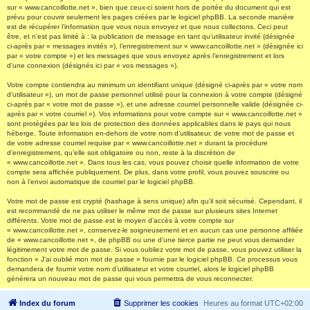
sur « www.cancoillotte.net », bien que ceux-ci soient hors de portée du document qui est
prévu pour couvrir seulement les pages créées par le logiciel phpBB. La seconde manière
est de récupérer l’information que vous nous envoyez et que nous collectons. Ceci peut
être, et n’est pas limité à : la publication de message en tant qu’utilisateur invité (désignée
ci-après par « messages invités »), l’enregistrement sur « www.cancoillotte.net » (désignée ici
par « votre compte ») et les messages que vous envoyez après l’enregistrement et lors
d’une connexion (désignés ici par « vos messages »).
Votre compte contiendra au minimum un identifiant unique (désigné ci-après par « votre nom
d’utilisateur »), un mot de passe personnel utilisé pour la connexion à votre compte (désigné
ci-après par « votre mot de passe »), et une adresse courriel personnelle valide (désignée ci-
après par « votre courriel »). Vos informations pour votre compte sur « www.cancoillotte.net »
sont protégées par les lois de protection des données applicables dans le pays qui nous
héberge. Toute information en-dehors de votre nom d’utilisateur, de votre mot de passe et
de votre adresse courriel requise par « www.cancoillotte.net » durant la procédure
d’enregistrement, qu’elle soit obligatoire ou non, reste à la discrétion de
« www.cancoillotte.net ». Dans tous les cas, vous pouvez choisir quelle information de votre
compte sera affichée publiquement. De plus, dans votre profil, vous pouvez souscrire ou
non à l’envoi automatique de courriel par le logiciel phpBB.
Votre mot de passe est crypté (hashage à sens unique) afin qu’il soit sécurisé. Cependant, il
est recommandé de ne pas utiliser le même mot de passe sur plusieurs sites Internet
différents. Votre mot de passe est le moyen d’accès à votre compte sur
« www.cancoillotte.net », conservez-le soigneusement et en aucun cas une personne affiliée
de « www.cancoillotte.net », de phpBB ou une d’une tierce partie ne peut vous demander
légitimement votre mot de passe. Si vous oubliez votre mot de passe, vous pouvez utiliser la
fonction « J’ai oublié mon mot de passe » fournie par le logiciel phpBB. Ce processus vous
demandera de fournir votre nom d’utilisateur et votre courriel, alors le logiciel phpBB
générera un nouveau mot de passe qui vous permettra de vous reconnecter.
Index du forum
Supprimer les cookies
Heures au format
UTC+02:00