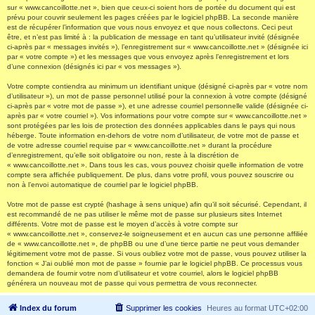
sur « www.cancoillotte.net », bien que ceux-ci soient hors de portée du document qui est
prévu pour couvrir seulement les pages créées par le logiciel phpBB. La seconde manière
est de récupérer l’information que vous nous envoyez et que nous collectons. Ceci peut
être, et n’est pas limité à : la publication de message en tant qu’utilisateur invité (désignée
ci-après par « messages invités »), l’enregistrement sur « www.cancoillotte.net » (désignée ici
par « votre compte ») et les messages que vous envoyez après l’enregistrement et lors
d’une connexion (désignés ici par « vos messages »).
Votre compte contiendra au minimum un identifiant unique (désigné ci-après par « votre nom
d’utilisateur »), un mot de passe personnel utilisé pour la connexion à votre compte (désigné
ci-après par « votre mot de passe »), et une adresse courriel personnelle valide (désignée ci-
après par « votre courriel »). Vos informations pour votre compte sur « www.cancoillotte.net »
sont protégées par les lois de protection des données applicables dans le pays qui nous
héberge. Toute information en-dehors de votre nom d’utilisateur, de votre mot de passe et
de votre adresse courriel requise par « www.cancoillotte.net » durant la procédure
d’enregistrement, qu’elle soit obligatoire ou non, reste à la discrétion de
« www.cancoillotte.net ». Dans tous les cas, vous pouvez choisir quelle information de votre
compte sera affichée publiquement. De plus, dans votre profil, vous pouvez souscrire ou
non à l’envoi automatique de courriel par le logiciel phpBB.
Votre mot de passe est crypté (hashage à sens unique) afin qu’il soit sécurisé. Cependant, il
est recommandé de ne pas utiliser le même mot de passe sur plusieurs sites Internet
différents. Votre mot de passe est le moyen d’accès à votre compte sur
« www.cancoillotte.net », conservez-le soigneusement et en aucun cas une personne affiliée
de « www.cancoillotte.net », de phpBB ou une d’une tierce partie ne peut vous demander
légitimement votre mot de passe. Si vous oubliez votre mot de passe, vous pouvez utiliser la
fonction « J’ai oublié mon mot de passe » fournie par le logiciel phpBB. Ce processus vous
demandera de fournir votre nom d’utilisateur et votre courriel, alors le logiciel phpBB
générera un nouveau mot de passe qui vous permettra de vous reconnecter.
Index du forum
Supprimer les cookies
Heures au format
UTC+02:00