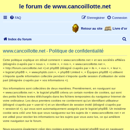
le forum de www.cancoillotte.net
FAQ
S’enregistrer
Connexion
Retour au site
Livre d'or
R
Index du forum
e
www.cancoillotte.net - Politique de confidentialité
c
h
Cette politique explique en détail comment « www.cancoillotte.net » et ses sociétés affiliées
(désignés ci-après par « nous », « notre », « nos », « www.cancoillotte.net »,
e
« http://forum.cancoillotte.net ») et phpBB (désigné ci-après par « ils », « eux », « leur »,
« logiciel phpBB », « www.phpbb.com », « phpBB Limited », « Équipes phpBB ») utilisent
r
n’importe quelle information collectée pendant n’importe quelle session d’utilisation de votre
part (désignée ci-après par « vos informations »).
c
h
Vos informations sont collectées de deux manières. Premièrement, en naviguant sur
« www.cancoillotte.net », le logiciel phpBB créera un certain nombre de cookies, qui sont
e
des petits fichiers textes téléchargés dans les fichiers temporaires du navigateur Internet de
votre ordinateur. Les deux premiers cookies ne contiennent qu’un identifiant utilisateur
r
(désigné ci-après par « user-id ») et un identifiant de session invité (désigné ci-après par
« session-id »), qui vous sont automatiquement assignés par le logiciel phpBB. Un troisième
cookie sera créé une fois que vous naviguerez sur les sujets de « www.cancoillotte.net » et
est utilisé pour stocker les informations sur les sujets que vous avez lus, ce qui améliore
votre navigation sur le forum.
Nous pouvons également créer des cookies externes au logiciel phpBB tout en naviguant