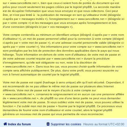
sur « www.cancoillotte.net », bien que ceux-ci soient hors de portée du document qui est
prévu pour couvrir seulement les pages créées par le logiciel phpBB. La seconde manière
est de récupérer l’information que vous nous envoyez et que nous collectons. Ceci peut
être, et n’est pas limité à : la publication de message en tant qu’utilisateur invité (désignée
ci-après par « messages invités »), l’enregistrement sur « www.cancoillotte.net » (désignée ici
par « votre compte ») et les messages que vous envoyez après l’enregistrement et lors
d’une connexion (désignés ici par « vos messages »).
Votre compte contiendra au minimum un identifiant unique (désigné ci-après par « votre nom
d’utilisateur »), un mot de passe personnel utilisé pour la connexion à votre compte (désigné
ci-après par « votre mot de passe »), et une adresse courriel personnelle valide (désignée ci-
après par « votre courriel »). Vos informations pour votre compte sur « www.cancoillotte.net »
sont protégées par les lois de protection des données applicables dans le pays qui nous
héberge. Toute information en-dehors de votre nom d’utilisateur, de votre mot de passe et
de votre adresse courriel requise par « www.cancoillotte.net » durant la procédure
d’enregistrement, qu’elle soit obligatoire ou non, reste à la discrétion de
« www.cancoillotte.net ». Dans tous les cas, vous pouvez choisir quelle information de votre
compte sera affichée publiquement. De plus, dans votre profil, vous pouvez souscrire ou
non à l’envoi automatique de courriel par le logiciel phpBB.
Votre mot de passe est crypté (hashage à sens unique) afin qu’il soit sécurisé. Cependant, il
est recommandé de ne pas utiliser le même mot de passe sur plusieurs sites Internet
différents. Votre mot de passe est le moyen d’accès à votre compte sur
« www.cancoillotte.net », conservez-le soigneusement et en aucun cas une personne affiliée
de « www.cancoillotte.net », de phpBB ou une d’une tierce partie ne peut vous demander
légitimement votre mot de passe. Si vous oubliez votre mot de passe, vous pouvez utiliser la
fonction « J’ai oublié mon mot de passe » fournie par le logiciel phpBB. Ce processus vous
demandera de fournir votre nom d’utilisateur et votre courriel, alors le logiciel phpBB
générera un nouveau mot de passe qui vous permettra de vous reconnecter.
Index du forum
Supprimer les cookies
Heures au format
UTC+02:00