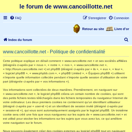
le forum de www.cancoillotte.net
FAQ
S’enregistrer
Connexion
Retour au site
Livre d'or
R
Index du forum
e
www.cancoillotte.net - Politique de confidentialité
c
h
Cette politique explique en détail comment « www.cancoillotte.net » et ses sociétés affiliées
(désignés ci-après par « nous », « notre », « nos », « www.cancoillotte.net »,
e
« http://forum.cancoillotte.net ») et phpBB (désigné ci-après par « ils », « eux », « leur »,
« logiciel phpBB », « www.phpbb.com », « phpBB Limited », « Équipes phpBB ») utilisent
r
n’importe quelle information collectée pendant n’importe quelle session d’utilisation de votre
part (désignée ci-après par « vos informations »).
c
h
Vos informations sont collectées de deux manières. Premièrement, en naviguant sur
« www.cancoillotte.net », le logiciel phpBB créera un certain nombre de cookies, qui sont
e
des petits fichiers textes téléchargés dans les fichiers temporaires du navigateur Internet de
votre ordinateur. Les deux premiers cookies ne contiennent qu’un identifiant utilisateur
r
(désigné ci-après par « user-id ») et un identifiant de session invité (désigné ci-après par
« session-id »), qui vous sont automatiquement assignés par le logiciel phpBB. Un troisième
cookie sera créé une fois que vous naviguerez sur les sujets de « www.cancoillotte.net » et
est utilisé pour stocker les informations sur les sujets que vous avez lus, ce qui améliore
votre navigation sur le forum.
Nous pouvons également créer des cookies externes au logiciel phpBB tout en naviguant