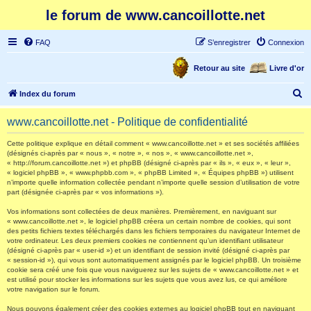
le forum de www.cancoillotte.net
FAQ
S’enregistrer
Connexion
Retour au site
Livre d'or
R
Index du forum
e
www.cancoillotte.net - Politique de confidentialité
c
h
Cette politique explique en détail comment « www.cancoillotte.net » et ses sociétés affiliées
(désignés ci-après par « nous », « notre », « nos », « www.cancoillotte.net »,
e
« http://forum.cancoillotte.net ») et phpBB (désigné ci-après par « ils », « eux », « leur »,
« logiciel phpBB », « www.phpbb.com », « phpBB Limited », « Équipes phpBB ») utilisent
r
n’importe quelle information collectée pendant n’importe quelle session d’utilisation de votre
part (désignée ci-après par « vos informations »).
c
h
Vos informations sont collectées de deux manières. Premièrement, en naviguant sur
« www.cancoillotte.net », le logiciel phpBB créera un certain nombre de cookies, qui sont
e
des petits fichiers textes téléchargés dans les fichiers temporaires du navigateur Internet de
votre ordinateur. Les deux premiers cookies ne contiennent qu’un identifiant utilisateur
r
(désigné ci-après par « user-id ») et un identifiant de session invité (désigné ci-après par
« session-id »), qui vous sont automatiquement assignés par le logiciel phpBB. Un troisième
cookie sera créé une fois que vous naviguerez sur les sujets de « www.cancoillotte.net » et
est utilisé pour stocker les informations sur les sujets que vous avez lus, ce qui améliore
votre navigation sur le forum.
Nous pouvons également créer des cookies externes au logiciel phpBB tout en naviguant