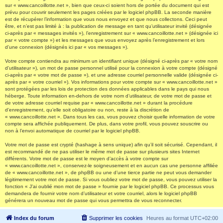
sur « www.cancoillotte.net », bien que ceux-ci soient hors de portée du document qui est
prévu pour couvrir seulement les pages créées par le logiciel phpBB. La seconde manière
est de récupérer l’information que vous nous envoyez et que nous collectons. Ceci peut
être, et n’est pas limité à : la publication de message en tant qu’utilisateur invité (désignée
ci-après par « messages invités »), l’enregistrement sur « www.cancoillotte.net » (désignée ici
par « votre compte ») et les messages que vous envoyez après l’enregistrement et lors
d’une connexion (désignés ici par « vos messages »).
Votre compte contiendra au minimum un identifiant unique (désigné ci-après par « votre nom
d’utilisateur »), un mot de passe personnel utilisé pour la connexion à votre compte (désigné
ci-après par « votre mot de passe »), et une adresse courriel personnelle valide (désignée ci-
après par « votre courriel »). Vos informations pour votre compte sur « www.cancoillotte.net »
sont protégées par les lois de protection des données applicables dans le pays qui nous
héberge. Toute information en-dehors de votre nom d’utilisateur, de votre mot de passe et
de votre adresse courriel requise par « www.cancoillotte.net » durant la procédure
d’enregistrement, qu’elle soit obligatoire ou non, reste à la discrétion de
« www.cancoillotte.net ». Dans tous les cas, vous pouvez choisir quelle information de votre
compte sera affichée publiquement. De plus, dans votre profil, vous pouvez souscrire ou
non à l’envoi automatique de courriel par le logiciel phpBB.
Votre mot de passe est crypté (hashage à sens unique) afin qu’il soit sécurisé. Cependant, il
est recommandé de ne pas utiliser le même mot de passe sur plusieurs sites Internet
différents. Votre mot de passe est le moyen d’accès à votre compte sur
« www.cancoillotte.net », conservez-le soigneusement et en aucun cas une personne affiliée
de « www.cancoillotte.net », de phpBB ou une d’une tierce partie ne peut vous demander
légitimement votre mot de passe. Si vous oubliez votre mot de passe, vous pouvez utiliser la
fonction « J’ai oublié mon mot de passe » fournie par le logiciel phpBB. Ce processus vous
demandera de fournir votre nom d’utilisateur et votre courriel, alors le logiciel phpBB
générera un nouveau mot de passe qui vous permettra de vous reconnecter.
Index du forum
Supprimer les cookies
Heures au format
UTC+02:00