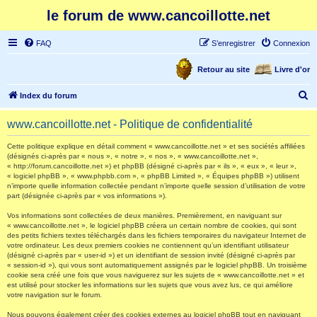
le forum de www.cancoillotte.net
FAQ
S’enregistrer
Connexion
Retour au site
Livre d'or
R
Index du forum
e
www.cancoillotte.net - Politique de confidentialité
c
h
Cette politique explique en détail comment « www.cancoillotte.net » et ses sociétés affiliées
(désignés ci-après par « nous », « notre », « nos », « www.cancoillotte.net »,
e
« http://forum.cancoillotte.net ») et phpBB (désigné ci-après par « ils », « eux », « leur »,
« logiciel phpBB », « www.phpbb.com », « phpBB Limited », « Équipes phpBB ») utilisent
r
n’importe quelle information collectée pendant n’importe quelle session d’utilisation de votre
part (désignée ci-après par « vos informations »).
c
h
Vos informations sont collectées de deux manières. Premièrement, en naviguant sur
« www.cancoillotte.net », le logiciel phpBB créera un certain nombre de cookies, qui sont
e
des petits fichiers textes téléchargés dans les fichiers temporaires du navigateur Internet de
votre ordinateur. Les deux premiers cookies ne contiennent qu’un identifiant utilisateur
r
(désigné ci-après par « user-id ») et un identifiant de session invité (désigné ci-après par
« session-id »), qui vous sont automatiquement assignés par le logiciel phpBB. Un troisième
cookie sera créé une fois que vous naviguerez sur les sujets de « www.cancoillotte.net » et
est utilisé pour stocker les informations sur les sujets que vous avez lus, ce qui améliore
votre navigation sur le forum.
Nous pouvons également créer des cookies externes au logiciel phpBB tout en naviguant