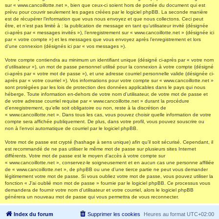
sur « www.cancoillotte.net », bien que ceux-ci soient hors de portée du document qui est
prévu pour couvrir seulement les pages créées par le logiciel phpBB. La seconde manière
est de récupérer l’information que vous nous envoyez et que nous collectons. Ceci peut
être, et n’est pas limité à : la publication de message en tant qu’utilisateur invité (désignée
ci-après par « messages invités »), l’enregistrement sur « www.cancoillotte.net » (désignée ici
par « votre compte ») et les messages que vous envoyez après l’enregistrement et lors
d’une connexion (désignés ici par « vos messages »).
Votre compte contiendra au minimum un identifiant unique (désigné ci-après par « votre nom
d’utilisateur »), un mot de passe personnel utilisé pour la connexion à votre compte (désigné
ci-après par « votre mot de passe »), et une adresse courriel personnelle valide (désignée ci-
après par « votre courriel »). Vos informations pour votre compte sur « www.cancoillotte.net »
sont protégées par les lois de protection des données applicables dans le pays qui nous
héberge. Toute information en-dehors de votre nom d’utilisateur, de votre mot de passe et
de votre adresse courriel requise par « www.cancoillotte.net » durant la procédure
d’enregistrement, qu’elle soit obligatoire ou non, reste à la discrétion de
« www.cancoillotte.net ». Dans tous les cas, vous pouvez choisir quelle information de votre
compte sera affichée publiquement. De plus, dans votre profil, vous pouvez souscrire ou
non à l’envoi automatique de courriel par le logiciel phpBB.
Votre mot de passe est crypté (hashage à sens unique) afin qu’il soit sécurisé. Cependant, il
est recommandé de ne pas utiliser le même mot de passe sur plusieurs sites Internet
différents. Votre mot de passe est le moyen d’accès à votre compte sur
« www.cancoillotte.net », conservez-le soigneusement et en aucun cas une personne affiliée
de « www.cancoillotte.net », de phpBB ou une d’une tierce partie ne peut vous demander
légitimement votre mot de passe. Si vous oubliez votre mot de passe, vous pouvez utiliser la
fonction « J’ai oublié mon mot de passe » fournie par le logiciel phpBB. Ce processus vous
demandera de fournir votre nom d’utilisateur et votre courriel, alors le logiciel phpBB
générera un nouveau mot de passe qui vous permettra de vous reconnecter.
Index du forum
Supprimer les cookies
Heures au format
UTC+02:00