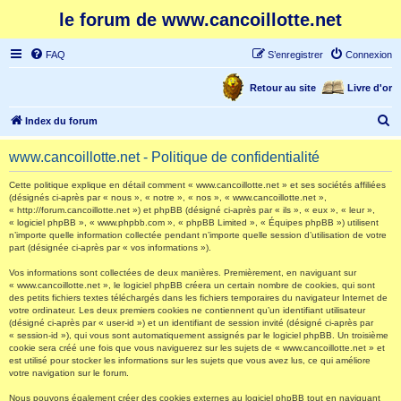
le forum de www.cancoillotte.net
FAQ
S’enregistrer
Connexion
Retour au site
Livre d'or
R
Index du forum
e
www.cancoillotte.net - Politique de confidentialité
c
h
Cette politique explique en détail comment « www.cancoillotte.net » et ses sociétés affiliées
(désignés ci-après par « nous », « notre », « nos », « www.cancoillotte.net »,
e
« http://forum.cancoillotte.net ») et phpBB (désigné ci-après par « ils », « eux », « leur »,
« logiciel phpBB », « www.phpbb.com », « phpBB Limited », « Équipes phpBB ») utilisent
r
n’importe quelle information collectée pendant n’importe quelle session d’utilisation de votre
part (désignée ci-après par « vos informations »).
c
h
Vos informations sont collectées de deux manières. Premièrement, en naviguant sur
« www.cancoillotte.net », le logiciel phpBB créera un certain nombre de cookies, qui sont
e
des petits fichiers textes téléchargés dans les fichiers temporaires du navigateur Internet de
votre ordinateur. Les deux premiers cookies ne contiennent qu’un identifiant utilisateur
r
(désigné ci-après par « user-id ») et un identifiant de session invité (désigné ci-après par
« session-id »), qui vous sont automatiquement assignés par le logiciel phpBB. Un troisième
cookie sera créé une fois que vous naviguerez sur les sujets de « www.cancoillotte.net » et
est utilisé pour stocker les informations sur les sujets que vous avez lus, ce qui améliore
votre navigation sur le forum.
Nous pouvons également créer des cookies externes au logiciel phpBB tout en naviguant