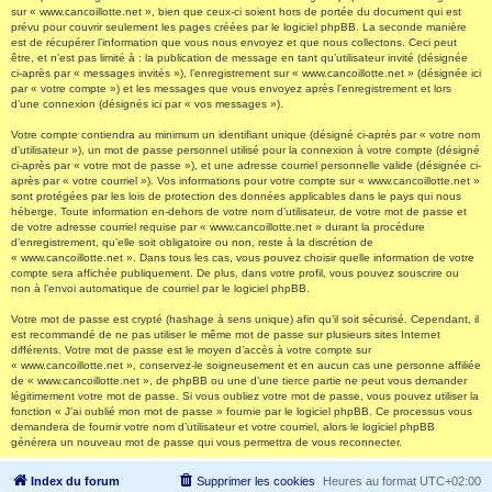
sur « www.cancoillotte.net », bien que ceux-ci soient hors de portée du document qui est
prévu pour couvrir seulement les pages créées par le logiciel phpBB. La seconde manière
est de récupérer l’information que vous nous envoyez et que nous collectons. Ceci peut
être, et n’est pas limité à : la publication de message en tant qu’utilisateur invité (désignée
ci-après par « messages invités »), l’enregistrement sur « www.cancoillotte.net » (désignée ici
par « votre compte ») et les messages que vous envoyez après l’enregistrement et lors
d’une connexion (désignés ici par « vos messages »).
Votre compte contiendra au minimum un identifiant unique (désigné ci-après par « votre nom
d’utilisateur »), un mot de passe personnel utilisé pour la connexion à votre compte (désigné
ci-après par « votre mot de passe »), et une adresse courriel personnelle valide (désignée ci-
après par « votre courriel »). Vos informations pour votre compte sur « www.cancoillotte.net »
sont protégées par les lois de protection des données applicables dans le pays qui nous
héberge. Toute information en-dehors de votre nom d’utilisateur, de votre mot de passe et
de votre adresse courriel requise par « www.cancoillotte.net » durant la procédure
d’enregistrement, qu’elle soit obligatoire ou non, reste à la discrétion de
« www.cancoillotte.net ». Dans tous les cas, vous pouvez choisir quelle information de votre
compte sera affichée publiquement. De plus, dans votre profil, vous pouvez souscrire ou
non à l’envoi automatique de courriel par le logiciel phpBB.
Votre mot de passe est crypté (hashage à sens unique) afin qu’il soit sécurisé. Cependant, il
est recommandé de ne pas utiliser le même mot de passe sur plusieurs sites Internet
différents. Votre mot de passe est le moyen d’accès à votre compte sur
« www.cancoillotte.net », conservez-le soigneusement et en aucun cas une personne affiliée
de « www.cancoillotte.net », de phpBB ou une d’une tierce partie ne peut vous demander
légitimement votre mot de passe. Si vous oubliez votre mot de passe, vous pouvez utiliser la
fonction « J’ai oublié mon mot de passe » fournie par le logiciel phpBB. Ce processus vous
demandera de fournir votre nom d’utilisateur et votre courriel, alors le logiciel phpBB
générera un nouveau mot de passe qui vous permettra de vous reconnecter.
Index du forum
Supprimer les cookies
Heures au format
UTC+02:00