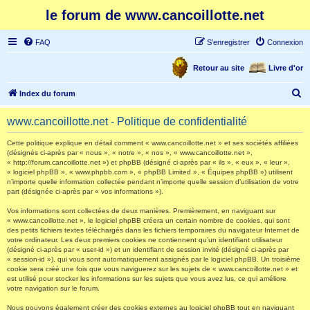
le forum de www.cancoillotte.net
FAQ
S’enregistrer
Connexion
Retour au site
Livre d'or
R
Index du forum
e
www.cancoillotte.net - Politique de confidentialité
c
h
Cette politique explique en détail comment « www.cancoillotte.net » et ses sociétés affiliées
(désignés ci-après par « nous », « notre », « nos », « www.cancoillotte.net »,
e
« http://forum.cancoillotte.net ») et phpBB (désigné ci-après par « ils », « eux », « leur »,
« logiciel phpBB », « www.phpbb.com », « phpBB Limited », « Équipes phpBB ») utilisent
r
n’importe quelle information collectée pendant n’importe quelle session d’utilisation de votre
part (désignée ci-après par « vos informations »).
c
h
Vos informations sont collectées de deux manières. Premièrement, en naviguant sur
« www.cancoillotte.net », le logiciel phpBB créera un certain nombre de cookies, qui sont
e
des petits fichiers textes téléchargés dans les fichiers temporaires du navigateur Internet de
votre ordinateur. Les deux premiers cookies ne contiennent qu’un identifiant utilisateur
r
(désigné ci-après par « user-id ») et un identifiant de session invité (désigné ci-après par
« session-id »), qui vous sont automatiquement assignés par le logiciel phpBB. Un troisième
cookie sera créé une fois que vous naviguerez sur les sujets de « www.cancoillotte.net » et
est utilisé pour stocker les informations sur les sujets que vous avez lus, ce qui améliore
votre navigation sur le forum.
Nous pouvons également créer des cookies externes au logiciel phpBB tout en naviguant