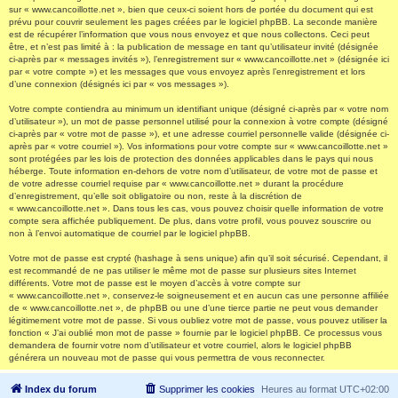
sur « www.cancoillotte.net », bien que ceux-ci soient hors de portée du document qui est
prévu pour couvrir seulement les pages créées par le logiciel phpBB. La seconde manière
est de récupérer l’information que vous nous envoyez et que nous collectons. Ceci peut
être, et n’est pas limité à : la publication de message en tant qu’utilisateur invité (désignée
ci-après par « messages invités »), l’enregistrement sur « www.cancoillotte.net » (désignée ici
par « votre compte ») et les messages que vous envoyez après l’enregistrement et lors
d’une connexion (désignés ici par « vos messages »).
Votre compte contiendra au minimum un identifiant unique (désigné ci-après par « votre nom
d’utilisateur »), un mot de passe personnel utilisé pour la connexion à votre compte (désigné
ci-après par « votre mot de passe »), et une adresse courriel personnelle valide (désignée ci-
après par « votre courriel »). Vos informations pour votre compte sur « www.cancoillotte.net »
sont protégées par les lois de protection des données applicables dans le pays qui nous
héberge. Toute information en-dehors de votre nom d’utilisateur, de votre mot de passe et
de votre adresse courriel requise par « www.cancoillotte.net » durant la procédure
d’enregistrement, qu’elle soit obligatoire ou non, reste à la discrétion de
« www.cancoillotte.net ». Dans tous les cas, vous pouvez choisir quelle information de votre
compte sera affichée publiquement. De plus, dans votre profil, vous pouvez souscrire ou
non à l’envoi automatique de courriel par le logiciel phpBB.
Votre mot de passe est crypté (hashage à sens unique) afin qu’il soit sécurisé. Cependant, il
est recommandé de ne pas utiliser le même mot de passe sur plusieurs sites Internet
différents. Votre mot de passe est le moyen d’accès à votre compte sur
« www.cancoillotte.net », conservez-le soigneusement et en aucun cas une personne affiliée
de « www.cancoillotte.net », de phpBB ou une d’une tierce partie ne peut vous demander
légitimement votre mot de passe. Si vous oubliez votre mot de passe, vous pouvez utiliser la
fonction « J’ai oublié mon mot de passe » fournie par le logiciel phpBB. Ce processus vous
demandera de fournir votre nom d’utilisateur et votre courriel, alors le logiciel phpBB
générera un nouveau mot de passe qui vous permettra de vous reconnecter.
Index du forum
Supprimer les cookies
Heures au format
UTC+02:00