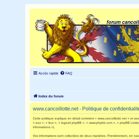
Accès rapide
FAQ
Index du forum
www.cancoillotte.net - Politique de confidentialit
Cette politique explique en détail comment « www.cancoillotte.net » et ses s
« eux », « leur », « logiciel phpBB », « www.phpbb.com », « phpBB Limited 
informations »).
Vos informations sont collectées de deux manières. Premièrement, en navigu