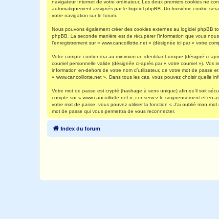
navigateur Internet de votre ordinateur. Les deux premiers cookies ne contie
automatiquement assignés par le logiciel phpBB. Un troisième cookie sera c
votre navigation sur le forum.
Nous pouvons également créer des cookies externes au logiciel phpBB tout
phpBB. La seconde manière est de récupérer l’information que vous nous env
l’enregistrement sur « www.cancoillotte.net » (désignée ici par « votre c
Votre compte contiendra au minimum un identifiant unique (désigné ci-aprè
courriel personnelle valide (désignée ci-après par « votre courriel »). Vo
information en-dehors de votre nom d’utilisateur, de votre mot de passe et 
« www.cancoillotte.net ». Dans tous les cas, vous pouvez choisir quelle in
Votre mot de passe est crypté (hashage à sens unique) afin qu’il soit séc
compte sur « www.cancoillotte.net », conservez-le soigneusement et en a
votre mot de passe, vous pouvez utiliser la fonction « J’ai oublié mon mot
mot de passe qui vous permettra de vous reconnecter.
Index du forum