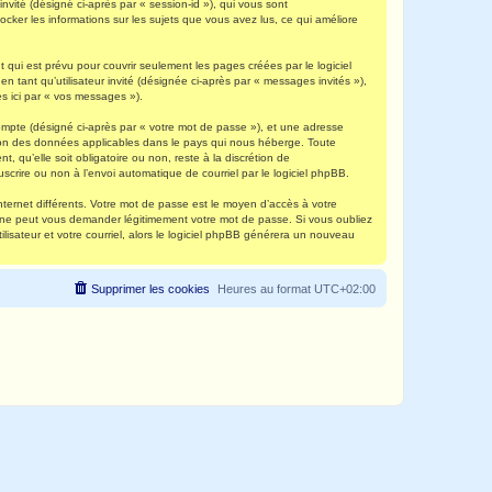
invité (désigné ci-après par « session-id »), qui vous sont
ocker les informations sur les sujets que vous avez lus, ce qui améliore
qui est prévu pour couvrir seulement les pages créées par le logiciel
 tant qu’utilisateur invité (désignée ci-après par « messages invités »),
s ici par « vos messages »).
compte (désigné ci-après par « votre mot de passe »), et une adresse
ection des données applicables dans le pays qui nous héberge. Toute
, qu’elle soit obligatoire ou non, reste à la discrétion de
scrire ou non à l’envoi automatique de courriel par le logiciel phpBB.
nternet différents. Votre mot de passe est le moyen d’accès à votre
e ne peut vous demander légitimement votre mot de passe. Si vous oubliez
lisateur et votre courriel, alors le logiciel phpBB générera un nouveau
Supprimer les cookies
Heures au format
UTC+02:00