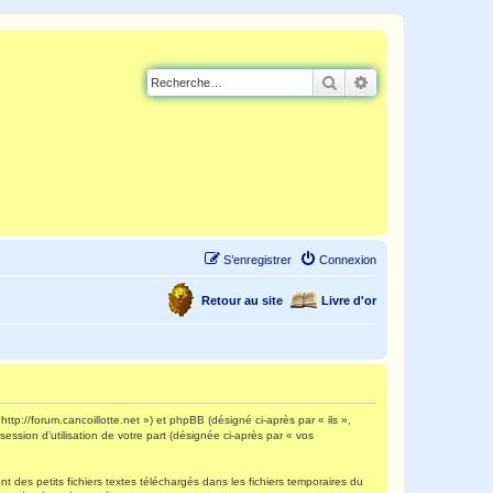
Rechercher
Recherche avancé
S’enregistrer
Connexion
Retour au site
Livre d'or
http://forum.cancoillotte.net ») et phpBB (désigné ci-après par « ils »,
ession d’utilisation de votre part (désignée ci-après par « vos
 des petits fichiers textes téléchargés dans les fichiers temporaires du