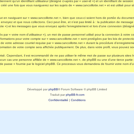
nnent qu’un identifiant utilisateur (désigné ci-après par « user-id ») et un identifiant de session 
réé une fois que vous naviguerez sur les sujets de « www.cancoillotte.net » et est utilisé pour st
 en naviguant sur « www.cancoillotte.net », bien que ceux-ci soient hors de portée du document 
oyez et que nous collectons. Ceci peut être, et n’est pas limité à : la publication de message en
ompte ») et les messages que vous envoyez après l’enregistrement et lors d’une connexion (désigné
s par « votre nom d’utilisateur »), un mot de passe personnel utilisé pour la connexion à votre 
s informations pour votre compte sur « www.cancoillotte.net » sont protégées par les lois de prot
de votre adresse courriel requise par « www.cancoillotte.net » durant la procédure d’enregistrement
formation de votre compte sera affichée publiquement. De plus, dans votre profil, vous pouvez sou
urisé. Cependant, il est recommandé de ne pas utiliser le même mot de passe sur plusieurs sites I
ucun cas une personne affiliée de « www.cancoillotte.net », de phpBB ou une d’une tierce parti
 de passe » fournie par le logiciel phpBB. Ce processus vous demandera de fournir votre nom d’uti
Développé par
phpBB
® Forum Software © phpBB Limited
Traduit par
phpBB-fr.com
Confidentialité
|
Conditions