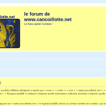
le forum de
www.cancoillotte.net
Le franc-parler Comtois !
é
ociétés affiliées (désignés ci-après par « nous », « notre », « nos », « www.cancoillotte.net », « 
», « Équipes phpBB ») utilisent n’importe quelle information collectée pendant n’importe quelle s
ant sur « www.cancoillotte.net », le logiciel phpBB créera un certain nombre de cookies, qui sont