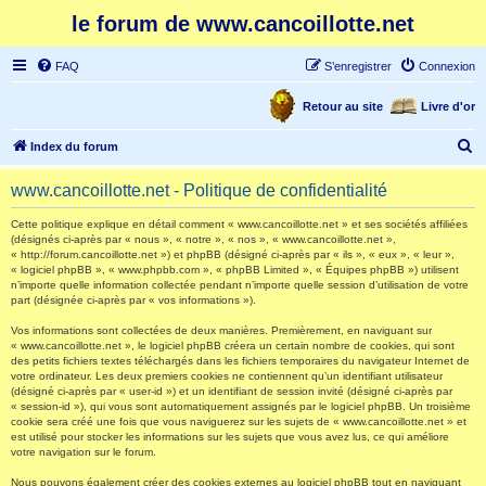
le forum de www.cancoillotte.net
FAQ
S’enregistrer
Connexion
Retour au site
Livre d'or
R
Index du forum
e
www.cancoillotte.net - Politique de confidentialité
c
h
Cette politique explique en détail comment « www.cancoillotte.net » et ses sociétés affiliées
(désignés ci-après par « nous », « notre », « nos », « www.cancoillotte.net »,
e
« http://forum.cancoillotte.net ») et phpBB (désigné ci-après par « ils », « eux », « leur »,
« logiciel phpBB », « www.phpbb.com », « phpBB Limited », « Équipes phpBB ») utilisent
r
n’importe quelle information collectée pendant n’importe quelle session d’utilisation de votre
part (désignée ci-après par « vos informations »).
c
h
Vos informations sont collectées de deux manières. Premièrement, en naviguant sur
« www.cancoillotte.net », le logiciel phpBB créera un certain nombre de cookies, qui sont
e
des petits fichiers textes téléchargés dans les fichiers temporaires du navigateur Internet de
votre ordinateur. Les deux premiers cookies ne contiennent qu’un identifiant utilisateur
r
(désigné ci-après par « user-id ») et un identifiant de session invité (désigné ci-après par
« session-id »), qui vous sont automatiquement assignés par le logiciel phpBB. Un troisième
cookie sera créé une fois que vous naviguerez sur les sujets de « www.cancoillotte.net » et
est utilisé pour stocker les informations sur les sujets que vous avez lus, ce qui améliore
votre navigation sur le forum.
Nous pouvons également créer des cookies externes au logiciel phpBB tout en naviguant