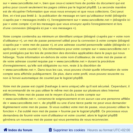
sur « www.cancoillotte.net », bien que ceux-ci soient hors de portée du document qui est
prévu pour couvrir seulement les pages créées par le logiciel phpBB. La seconde manière
est de récupérer l’information que vous nous envoyez et que nous collectons. Ceci peut
être, et n’est pas limité à : la publication de message en tant qu’utilisateur invité (désignée
ci-après par « messages invités »), l’enregistrement sur « www.cancoillotte.net » (désignée ici
par « votre compte ») et les messages que vous envoyez après l’enregistrement et lors
d’une connexion (désignés ici par « vos messages »).
Votre compte contiendra au minimum un identifiant unique (désigné ci-après par « votre nom
d’utilisateur »), un mot de passe personnel utilisé pour la connexion à votre compte (désigné
ci-après par « votre mot de passe »), et une adresse courriel personnelle valide (désignée ci-
après par « votre courriel »). Vos informations pour votre compte sur « www.cancoillotte.net »
sont protégées par les lois de protection des données applicables dans le pays qui nous
héberge. Toute information en-dehors de votre nom d’utilisateur, de votre mot de passe et
de votre adresse courriel requise par « www.cancoillotte.net » durant la procédure
d’enregistrement, qu’elle soit obligatoire ou non, reste à la discrétion de
« www.cancoillotte.net ». Dans tous les cas, vous pouvez choisir quelle information de votre
compte sera affichée publiquement. De plus, dans votre profil, vous pouvez souscrire ou
non à l’envoi automatique de courriel par le logiciel phpBB.
Votre mot de passe est crypté (hashage à sens unique) afin qu’il soit sécurisé. Cependant, il
est recommandé de ne pas utiliser le même mot de passe sur plusieurs sites Internet
différents. Votre mot de passe est le moyen d’accès à votre compte sur
« www.cancoillotte.net », conservez-le soigneusement et en aucun cas une personne affiliée
de « www.cancoillotte.net », de phpBB ou une d’une tierce partie ne peut vous demander
légitimement votre mot de passe. Si vous oubliez votre mot de passe, vous pouvez utiliser la
fonction « J’ai oublié mon mot de passe » fournie par le logiciel phpBB. Ce processus vous
demandera de fournir votre nom d’utilisateur et votre courriel, alors le logiciel phpBB
générera un nouveau mot de passe qui vous permettra de vous reconnecter.
Index du forum
Supprimer les cookies
Heures au format
UTC+02:00