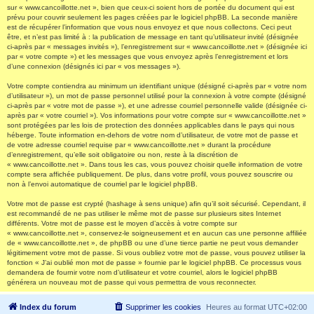
sur « www.cancoillotte.net », bien que ceux-ci soient hors de portée du document qui est
prévu pour couvrir seulement les pages créées par le logiciel phpBB. La seconde manière
est de récupérer l’information que vous nous envoyez et que nous collectons. Ceci peut
être, et n’est pas limité à : la publication de message en tant qu’utilisateur invité (désignée
ci-après par « messages invités »), l’enregistrement sur « www.cancoillotte.net » (désignée ici
par « votre compte ») et les messages que vous envoyez après l’enregistrement et lors
d’une connexion (désignés ici par « vos messages »).
Votre compte contiendra au minimum un identifiant unique (désigné ci-après par « votre nom
d’utilisateur »), un mot de passe personnel utilisé pour la connexion à votre compte (désigné
ci-après par « votre mot de passe »), et une adresse courriel personnelle valide (désignée ci-
après par « votre courriel »). Vos informations pour votre compte sur « www.cancoillotte.net »
sont protégées par les lois de protection des données applicables dans le pays qui nous
héberge. Toute information en-dehors de votre nom d’utilisateur, de votre mot de passe et
de votre adresse courriel requise par « www.cancoillotte.net » durant la procédure
d’enregistrement, qu’elle soit obligatoire ou non, reste à la discrétion de
« www.cancoillotte.net ». Dans tous les cas, vous pouvez choisir quelle information de votre
compte sera affichée publiquement. De plus, dans votre profil, vous pouvez souscrire ou
non à l’envoi automatique de courriel par le logiciel phpBB.
Votre mot de passe est crypté (hashage à sens unique) afin qu’il soit sécurisé. Cependant, il
est recommandé de ne pas utiliser le même mot de passe sur plusieurs sites Internet
différents. Votre mot de passe est le moyen d’accès à votre compte sur
« www.cancoillotte.net », conservez-le soigneusement et en aucun cas une personne affiliée
de « www.cancoillotte.net », de phpBB ou une d’une tierce partie ne peut vous demander
légitimement votre mot de passe. Si vous oubliez votre mot de passe, vous pouvez utiliser la
fonction « J’ai oublié mon mot de passe » fournie par le logiciel phpBB. Ce processus vous
demandera de fournir votre nom d’utilisateur et votre courriel, alors le logiciel phpBB
générera un nouveau mot de passe qui vous permettra de vous reconnecter.
Index du forum
Supprimer les cookies
Heures au format
UTC+02:00