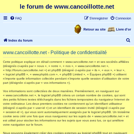
le forum de www.cancoillotte.net
FAQ
S’enregistrer
Connexion
Retour au site
Livre d'or
R
Index du forum
e
www.cancoillotte.net - Politique de confidentialité
c
h
Cette politique explique en détail comment « www.cancoillotte.net » et ses sociétés affiliées
(désignés ci-après par « nous », « notre », « nos », « www.cancoillotte.net »,
e
« http://forum.cancoillotte.net ») et phpBB (désigné ci-après par « ils », « eux », « leur »,
« logiciel phpBB », « www.phpbb.com », « phpBB Limited », « Équipes phpBB ») utilisent
r
n’importe quelle information collectée pendant n’importe quelle session d’utilisation de votre
part (désignée ci-après par « vos informations »).
c
h
Vos informations sont collectées de deux manières. Premièrement, en naviguant sur
« www.cancoillotte.net », le logiciel phpBB créera un certain nombre de cookies, qui sont
e
des petits fichiers textes téléchargés dans les fichiers temporaires du navigateur Internet de
votre ordinateur. Les deux premiers cookies ne contiennent qu’un identifiant utilisateur
r
(désigné ci-après par « user-id ») et un identifiant de session invité (désigné ci-après par
« session-id »), qui vous sont automatiquement assignés par le logiciel phpBB. Un troisième
cookie sera créé une fois que vous naviguerez sur les sujets de « www.cancoillotte.net » et
est utilisé pour stocker les informations sur les sujets que vous avez lus, ce qui améliore
votre navigation sur le forum.
Nous pouvons également créer des cookies externes au logiciel phpBB tout en naviguant