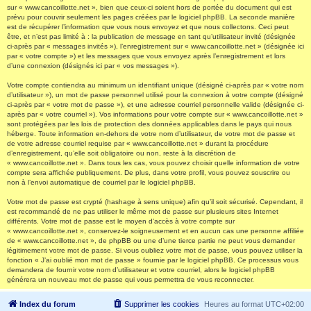
sur « www.cancoillotte.net », bien que ceux-ci soient hors de portée du document qui est
prévu pour couvrir seulement les pages créées par le logiciel phpBB. La seconde manière
est de récupérer l’information que vous nous envoyez et que nous collectons. Ceci peut
être, et n’est pas limité à : la publication de message en tant qu’utilisateur invité (désignée
ci-après par « messages invités »), l’enregistrement sur « www.cancoillotte.net » (désignée ici
par « votre compte ») et les messages que vous envoyez après l’enregistrement et lors
d’une connexion (désignés ici par « vos messages »).
Votre compte contiendra au minimum un identifiant unique (désigné ci-après par « votre nom
d’utilisateur »), un mot de passe personnel utilisé pour la connexion à votre compte (désigné
ci-après par « votre mot de passe »), et une adresse courriel personnelle valide (désignée ci-
après par « votre courriel »). Vos informations pour votre compte sur « www.cancoillotte.net »
sont protégées par les lois de protection des données applicables dans le pays qui nous
héberge. Toute information en-dehors de votre nom d’utilisateur, de votre mot de passe et
de votre adresse courriel requise par « www.cancoillotte.net » durant la procédure
d’enregistrement, qu’elle soit obligatoire ou non, reste à la discrétion de
« www.cancoillotte.net ». Dans tous les cas, vous pouvez choisir quelle information de votre
compte sera affichée publiquement. De plus, dans votre profil, vous pouvez souscrire ou
non à l’envoi automatique de courriel par le logiciel phpBB.
Votre mot de passe est crypté (hashage à sens unique) afin qu’il soit sécurisé. Cependant, il
est recommandé de ne pas utiliser le même mot de passe sur plusieurs sites Internet
différents. Votre mot de passe est le moyen d’accès à votre compte sur
« www.cancoillotte.net », conservez-le soigneusement et en aucun cas une personne affiliée
de « www.cancoillotte.net », de phpBB ou une d’une tierce partie ne peut vous demander
légitimement votre mot de passe. Si vous oubliez votre mot de passe, vous pouvez utiliser la
fonction « J’ai oublié mon mot de passe » fournie par le logiciel phpBB. Ce processus vous
demandera de fournir votre nom d’utilisateur et votre courriel, alors le logiciel phpBB
générera un nouveau mot de passe qui vous permettra de vous reconnecter.
Index du forum
Supprimer les cookies
Heures au format
UTC+02:00