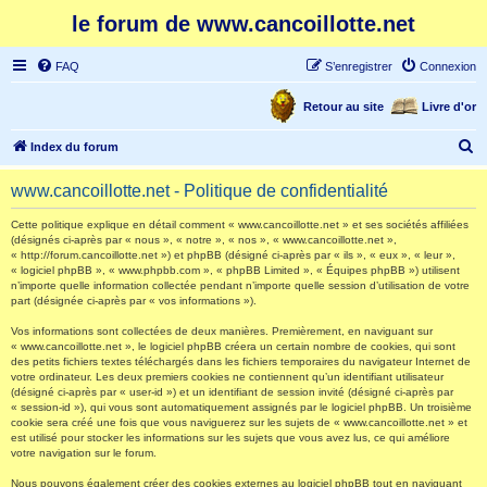
le forum de www.cancoillotte.net
FAQ
S’enregistrer
Connexion
Retour au site
Livre d'or
R
Index du forum
e
www.cancoillotte.net - Politique de confidentialité
c
h
Cette politique explique en détail comment « www.cancoillotte.net » et ses sociétés affiliées
(désignés ci-après par « nous », « notre », « nos », « www.cancoillotte.net »,
e
« http://forum.cancoillotte.net ») et phpBB (désigné ci-après par « ils », « eux », « leur »,
« logiciel phpBB », « www.phpbb.com », « phpBB Limited », « Équipes phpBB ») utilisent
r
n’importe quelle information collectée pendant n’importe quelle session d’utilisation de votre
part (désignée ci-après par « vos informations »).
c
h
Vos informations sont collectées de deux manières. Premièrement, en naviguant sur
« www.cancoillotte.net », le logiciel phpBB créera un certain nombre de cookies, qui sont
e
des petits fichiers textes téléchargés dans les fichiers temporaires du navigateur Internet de
votre ordinateur. Les deux premiers cookies ne contiennent qu’un identifiant utilisateur
r
(désigné ci-après par « user-id ») et un identifiant de session invité (désigné ci-après par
« session-id »), qui vous sont automatiquement assignés par le logiciel phpBB. Un troisième
cookie sera créé une fois que vous naviguerez sur les sujets de « www.cancoillotte.net » et
est utilisé pour stocker les informations sur les sujets que vous avez lus, ce qui améliore
votre navigation sur le forum.
Nous pouvons également créer des cookies externes au logiciel phpBB tout en naviguant