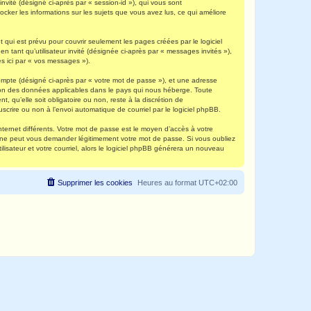
invité (désigné ci-après par « session-id »), qui vous sont
ocker les informations sur les sujets que vous avez lus, ce qui améliore
qui est prévu pour couvrir seulement les pages créées par le logiciel
 tant qu’utilisateur invité (désignée ci-après par « messages invités »),
s ici par « vos messages »).
compte (désigné ci-après par « votre mot de passe »), et une adresse
ection des données applicables dans le pays qui nous héberge. Toute
, qu’elle soit obligatoire ou non, reste à la discrétion de
scrire ou non à l’envoi automatique de courriel par le logiciel phpBB.
nternet différents. Votre mot de passe est le moyen d’accès à votre
e ne peut vous demander légitimement votre mot de passe. Si vous oubliez
lisateur et votre courriel, alors le logiciel phpBB générera un nouveau
Supprimer les cookies
Heures au format
UTC+02:00