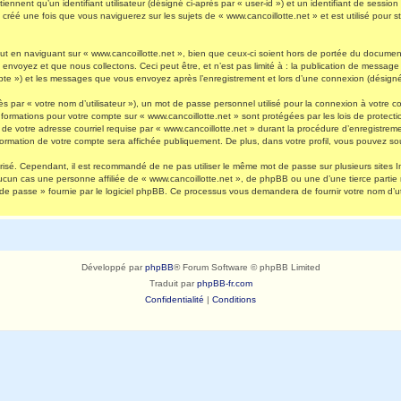
nnent qu’un identifiant utilisateur (désigné ci-après par « user-id ») et un identifiant de session 
réé une fois que vous naviguerez sur les sujets de « www.cancoillotte.net » et est utilisé pour st
 en naviguant sur « www.cancoillotte.net », bien que ceux-ci soient hors de portée du document 
oyez et que nous collectons. Ceci peut être, et n’est pas limité à : la publication de message en
ompte ») et les messages que vous envoyez après l’enregistrement et lors d’une connexion (désigné
s par « votre nom d’utilisateur »), un mot de passe personnel utilisé pour la connexion à votre 
s informations pour votre compte sur « www.cancoillotte.net » sont protégées par les lois de prot
de votre adresse courriel requise par « www.cancoillotte.net » durant la procédure d’enregistrement
formation de votre compte sera affichée publiquement. De plus, dans votre profil, vous pouvez sou
urisé. Cependant, il est recommandé de ne pas utiliser le même mot de passe sur plusieurs sites I
ucun cas une personne affiliée de « www.cancoillotte.net », de phpBB ou une d’une tierce parti
 de passe » fournie par le logiciel phpBB. Ce processus vous demandera de fournir votre nom d’uti
Développé par
phpBB
® Forum Software © phpBB Limited
Traduit par
phpBB-fr.com
Confidentialité
|
Conditions