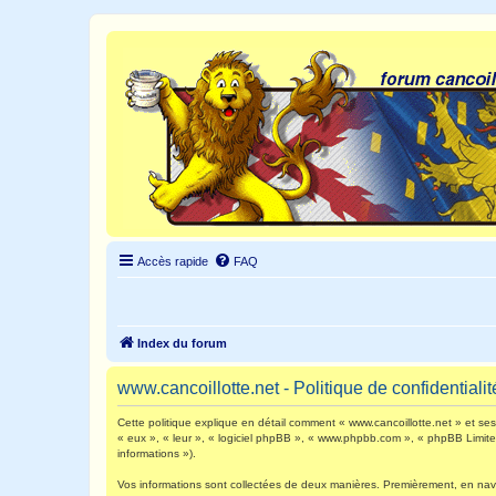
Accès rapide
FAQ
Index du forum
www.cancoillotte.net - Politique de confidentialit
Cette politique explique en détail comment « www.cancoillotte.net » et ses s
« eux », « leur », « logiciel phpBB », « www.phpbb.com », « phpBB Limited 
informations »).
Vos informations sont collectées de deux manières. Premièrement, en navigu