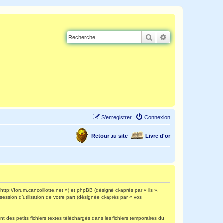
Rechercher
Recherche avancé
S’enregistrer
Connexion
Retour au site
Livre d'or
http://forum.cancoillotte.net ») et phpBB (désigné ci-après par « ils »,
ession d’utilisation de votre part (désignée ci-après par « vos
 des petits fichiers textes téléchargés dans les fichiers temporaires du