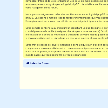
navigateur Internet de votre ordinateur. Les deux premiers cookies ne contie
automatiquement assignés par le logiciel phpBB. Un troisième cookie sera c
votre navigation sur le forum.
Nous pouvons également créer des cookies externes au logiciel phpBB tout
phpBB. La seconde manière est de récupérer l’information que vous nous env
l’enregistrement sur « www.cancoillotte.net » (désignée ici par « votre c
Votre compte contiendra au minimum un identifiant unique (désigné ci-aprè
courriel personnelle valide (désignée ci-après par « votre courriel »). Vo
information en-dehors de votre nom d’utilisateur, de votre mot de passe et 
« www.cancoillotte.net ». Dans tous les cas, vous pouvez choisir quelle in
Votre mot de passe est crypté (hashage à sens unique) afin qu’il soit séc
compte sur « www.cancoillotte.net », conservez-le soigneusement et en a
votre mot de passe, vous pouvez utiliser la fonction « J’ai oublié mon mot
mot de passe qui vous permettra de vous reconnecter.
Index du forum