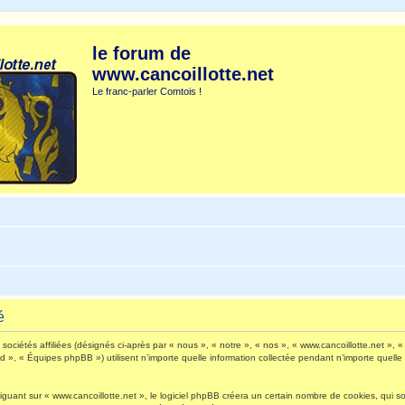
le forum de
www.cancoillotte.net
Le franc-parler Comtois !
é
ociétés affiliées (désignés ci-après par « nous », « notre », « nos », « www.cancoillotte.net », « 
», « Équipes phpBB ») utilisent n’importe quelle information collectée pendant n’importe quelle s
ant sur « www.cancoillotte.net », le logiciel phpBB créera un certain nombre de cookies, qui sont