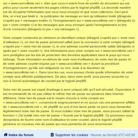
sur « www.cancoillotte.net », bien que ceux-ci soient hors de portée du document qui est
prévu pour couvrir seulement les pages créées par le logiciel phpBB. La seconde manière
est de récupérer l’information que vous nous envoyez et que nous collectons. Ceci peut
être, et n’est pas limité à : la publication de message en tant qu’utilisateur invité (désignée
ci-après par « messages invités »), l’enregistrement sur « www.cancoillotte.net » (désignée ici
par « votre compte ») et les messages que vous envoyez après l’enregistrement et lors
d’une connexion (désignés ici par « vos messages »).
Votre compte contiendra au minimum un identifiant unique (désigné ci-après par « votre nom
d’utilisateur »), un mot de passe personnel utilisé pour la connexion à votre compte (désigné
ci-après par « votre mot de passe »), et une adresse courriel personnelle valide (désignée ci-
après par « votre courriel »). Vos informations pour votre compte sur « www.cancoillotte.net »
sont protégées par les lois de protection des données applicables dans le pays qui nous
héberge. Toute information en-dehors de votre nom d’utilisateur, de votre mot de passe et
de votre adresse courriel requise par « www.cancoillotte.net » durant la procédure
d’enregistrement, qu’elle soit obligatoire ou non, reste à la discrétion de
« www.cancoillotte.net ». Dans tous les cas, vous pouvez choisir quelle information de votre
compte sera affichée publiquement. De plus, dans votre profil, vous pouvez souscrire ou
non à l’envoi automatique de courriel par le logiciel phpBB.
Votre mot de passe est crypté (hashage à sens unique) afin qu’il soit sécurisé. Cependant, il
est recommandé de ne pas utiliser le même mot de passe sur plusieurs sites Internet
différents. Votre mot de passe est le moyen d’accès à votre compte sur
« www.cancoillotte.net », conservez-le soigneusement et en aucun cas une personne affiliée
de « www.cancoillotte.net », de phpBB ou une d’une tierce partie ne peut vous demander
légitimement votre mot de passe. Si vous oubliez votre mot de passe, vous pouvez utiliser la
fonction « J’ai oublié mon mot de passe » fournie par le logiciel phpBB. Ce processus vous
demandera de fournir votre nom d’utilisateur et votre courriel, alors le logiciel phpBB
générera un nouveau mot de passe qui vous permettra de vous reconnecter.
Index du forum
Supprimer les cookies
Heures au format
UTC+02:00