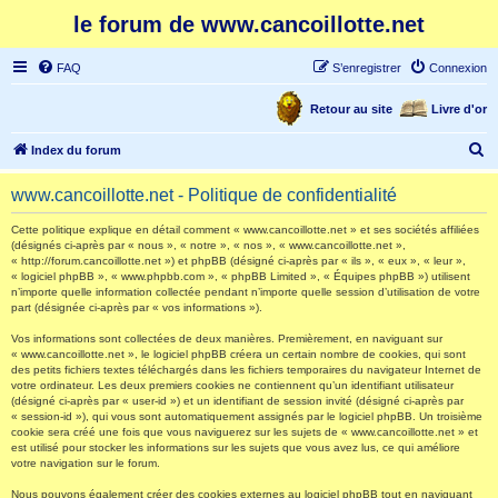
le forum de www.cancoillotte.net
FAQ
S’enregistrer
Connexion
Retour au site
Livre d'or
R
Index du forum
e
www.cancoillotte.net - Politique de confidentialité
c
h
Cette politique explique en détail comment « www.cancoillotte.net » et ses sociétés affiliées
(désignés ci-après par « nous », « notre », « nos », « www.cancoillotte.net »,
e
« http://forum.cancoillotte.net ») et phpBB (désigné ci-après par « ils », « eux », « leur »,
« logiciel phpBB », « www.phpbb.com », « phpBB Limited », « Équipes phpBB ») utilisent
r
n’importe quelle information collectée pendant n’importe quelle session d’utilisation de votre
part (désignée ci-après par « vos informations »).
c
h
Vos informations sont collectées de deux manières. Premièrement, en naviguant sur
« www.cancoillotte.net », le logiciel phpBB créera un certain nombre de cookies, qui sont
e
des petits fichiers textes téléchargés dans les fichiers temporaires du navigateur Internet de
votre ordinateur. Les deux premiers cookies ne contiennent qu’un identifiant utilisateur
r
(désigné ci-après par « user-id ») et un identifiant de session invité (désigné ci-après par
« session-id »), qui vous sont automatiquement assignés par le logiciel phpBB. Un troisième
cookie sera créé une fois que vous naviguerez sur les sujets de « www.cancoillotte.net » et
est utilisé pour stocker les informations sur les sujets que vous avez lus, ce qui améliore
votre navigation sur le forum.
Nous pouvons également créer des cookies externes au logiciel phpBB tout en naviguant