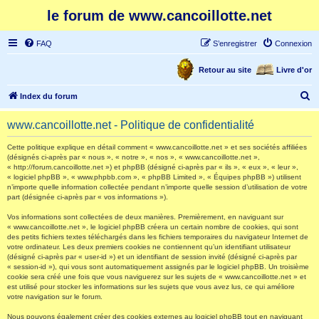
le forum de www.cancoillotte.net
FAQ
S’enregistrer
Connexion
Retour au site
Livre d'or
R
Index du forum
e
www.cancoillotte.net - Politique de confidentialité
c
h
Cette politique explique en détail comment « www.cancoillotte.net » et ses sociétés affiliées
(désignés ci-après par « nous », « notre », « nos », « www.cancoillotte.net »,
e
« http://forum.cancoillotte.net ») et phpBB (désigné ci-après par « ils », « eux », « leur »,
« logiciel phpBB », « www.phpbb.com », « phpBB Limited », « Équipes phpBB ») utilisent
r
n’importe quelle information collectée pendant n’importe quelle session d’utilisation de votre
part (désignée ci-après par « vos informations »).
c
h
Vos informations sont collectées de deux manières. Premièrement, en naviguant sur
« www.cancoillotte.net », le logiciel phpBB créera un certain nombre de cookies, qui sont
e
des petits fichiers textes téléchargés dans les fichiers temporaires du navigateur Internet de
votre ordinateur. Les deux premiers cookies ne contiennent qu’un identifiant utilisateur
r
(désigné ci-après par « user-id ») et un identifiant de session invité (désigné ci-après par
« session-id »), qui vous sont automatiquement assignés par le logiciel phpBB. Un troisième
cookie sera créé une fois que vous naviguerez sur les sujets de « www.cancoillotte.net » et
est utilisé pour stocker les informations sur les sujets que vous avez lus, ce qui améliore
votre navigation sur le forum.
Nous pouvons également créer des cookies externes au logiciel phpBB tout en naviguant