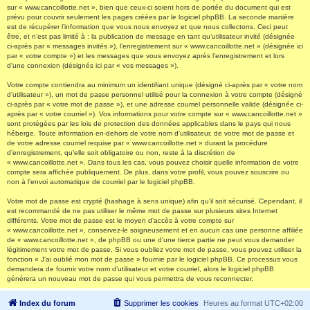
sur « www.cancoillotte.net », bien que ceux-ci soient hors de portée du document qui est
prévu pour couvrir seulement les pages créées par le logiciel phpBB. La seconde manière
est de récupérer l’information que vous nous envoyez et que nous collectons. Ceci peut
être, et n’est pas limité à : la publication de message en tant qu’utilisateur invité (désignée
ci-après par « messages invités »), l’enregistrement sur « www.cancoillotte.net » (désignée ici
par « votre compte ») et les messages que vous envoyez après l’enregistrement et lors
d’une connexion (désignés ici par « vos messages »).
Votre compte contiendra au minimum un identifiant unique (désigné ci-après par « votre nom
d’utilisateur »), un mot de passe personnel utilisé pour la connexion à votre compte (désigné
ci-après par « votre mot de passe »), et une adresse courriel personnelle valide (désignée ci-
après par « votre courriel »). Vos informations pour votre compte sur « www.cancoillotte.net »
sont protégées par les lois de protection des données applicables dans le pays qui nous
héberge. Toute information en-dehors de votre nom d’utilisateur, de votre mot de passe et
de votre adresse courriel requise par « www.cancoillotte.net » durant la procédure
d’enregistrement, qu’elle soit obligatoire ou non, reste à la discrétion de
« www.cancoillotte.net ». Dans tous les cas, vous pouvez choisir quelle information de votre
compte sera affichée publiquement. De plus, dans votre profil, vous pouvez souscrire ou
non à l’envoi automatique de courriel par le logiciel phpBB.
Votre mot de passe est crypté (hashage à sens unique) afin qu’il soit sécurisé. Cependant, il
est recommandé de ne pas utiliser le même mot de passe sur plusieurs sites Internet
différents. Votre mot de passe est le moyen d’accès à votre compte sur
« www.cancoillotte.net », conservez-le soigneusement et en aucun cas une personne affiliée
de « www.cancoillotte.net », de phpBB ou une d’une tierce partie ne peut vous demander
légitimement votre mot de passe. Si vous oubliez votre mot de passe, vous pouvez utiliser la
fonction « J’ai oublié mon mot de passe » fournie par le logiciel phpBB. Ce processus vous
demandera de fournir votre nom d’utilisateur et votre courriel, alors le logiciel phpBB
générera un nouveau mot de passe qui vous permettra de vous reconnecter.
Index du forum
Supprimer les cookies
Heures au format
UTC+02:00