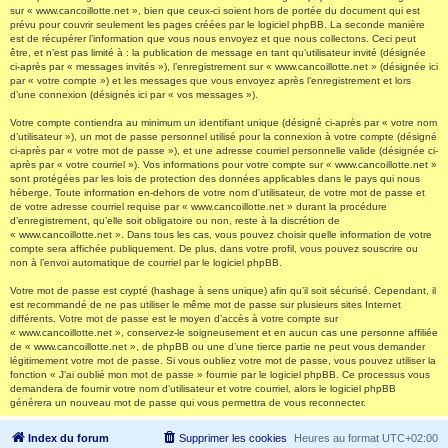
sur « www.cancoillotte.net », bien que ceux-ci soient hors de portée du document qui est
prévu pour couvrir seulement les pages créées par le logiciel phpBB. La seconde manière
est de récupérer l’information que vous nous envoyez et que nous collectons. Ceci peut
être, et n’est pas limité à : la publication de message en tant qu’utilisateur invité (désignée
ci-après par « messages invités »), l’enregistrement sur « www.cancoillotte.net » (désignée ici
par « votre compte ») et les messages que vous envoyez après l’enregistrement et lors
d’une connexion (désignés ici par « vos messages »).
Votre compte contiendra au minimum un identifiant unique (désigné ci-après par « votre nom
d’utilisateur »), un mot de passe personnel utilisé pour la connexion à votre compte (désigné
ci-après par « votre mot de passe »), et une adresse courriel personnelle valide (désignée ci-
après par « votre courriel »). Vos informations pour votre compte sur « www.cancoillotte.net »
sont protégées par les lois de protection des données applicables dans le pays qui nous
héberge. Toute information en-dehors de votre nom d’utilisateur, de votre mot de passe et
de votre adresse courriel requise par « www.cancoillotte.net » durant la procédure
d’enregistrement, qu’elle soit obligatoire ou non, reste à la discrétion de
« www.cancoillotte.net ». Dans tous les cas, vous pouvez choisir quelle information de votre
compte sera affichée publiquement. De plus, dans votre profil, vous pouvez souscrire ou
non à l’envoi automatique de courriel par le logiciel phpBB.
Votre mot de passe est crypté (hashage à sens unique) afin qu’il soit sécurisé. Cependant, il
est recommandé de ne pas utiliser le même mot de passe sur plusieurs sites Internet
différents. Votre mot de passe est le moyen d’accès à votre compte sur
« www.cancoillotte.net », conservez-le soigneusement et en aucun cas une personne affiliée
de « www.cancoillotte.net », de phpBB ou une d’une tierce partie ne peut vous demander
légitimement votre mot de passe. Si vous oubliez votre mot de passe, vous pouvez utiliser la
fonction « J’ai oublié mon mot de passe » fournie par le logiciel phpBB. Ce processus vous
demandera de fournir votre nom d’utilisateur et votre courriel, alors le logiciel phpBB
générera un nouveau mot de passe qui vous permettra de vous reconnecter.
Index du forum
Supprimer les cookies
Heures au format
UTC+02:00