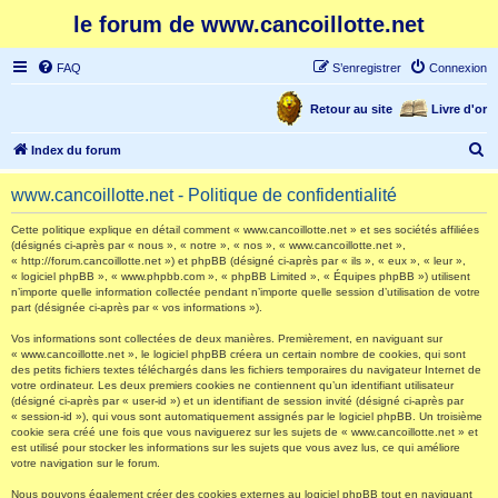
le forum de www.cancoillotte.net
FAQ
S’enregistrer
Connexion
Retour au site
Livre d'or
R
Index du forum
e
www.cancoillotte.net - Politique de confidentialité
c
h
Cette politique explique en détail comment « www.cancoillotte.net » et ses sociétés affiliées
(désignés ci-après par « nous », « notre », « nos », « www.cancoillotte.net »,
e
« http://forum.cancoillotte.net ») et phpBB (désigné ci-après par « ils », « eux », « leur »,
« logiciel phpBB », « www.phpbb.com », « phpBB Limited », « Équipes phpBB ») utilisent
r
n’importe quelle information collectée pendant n’importe quelle session d’utilisation de votre
part (désignée ci-après par « vos informations »).
c
h
Vos informations sont collectées de deux manières. Premièrement, en naviguant sur
« www.cancoillotte.net », le logiciel phpBB créera un certain nombre de cookies, qui sont
e
des petits fichiers textes téléchargés dans les fichiers temporaires du navigateur Internet de
votre ordinateur. Les deux premiers cookies ne contiennent qu’un identifiant utilisateur
r
(désigné ci-après par « user-id ») et un identifiant de session invité (désigné ci-après par
« session-id »), qui vous sont automatiquement assignés par le logiciel phpBB. Un troisième
cookie sera créé une fois que vous naviguerez sur les sujets de « www.cancoillotte.net » et
est utilisé pour stocker les informations sur les sujets que vous avez lus, ce qui améliore
votre navigation sur le forum.
Nous pouvons également créer des cookies externes au logiciel phpBB tout en naviguant