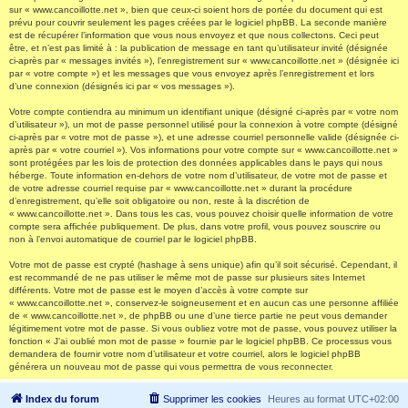
sur « www.cancoillotte.net », bien que ceux-ci soient hors de portée du document qui est
prévu pour couvrir seulement les pages créées par le logiciel phpBB. La seconde manière
est de récupérer l’information que vous nous envoyez et que nous collectons. Ceci peut
être, et n’est pas limité à : la publication de message en tant qu’utilisateur invité (désignée
ci-après par « messages invités »), l’enregistrement sur « www.cancoillotte.net » (désignée ici
par « votre compte ») et les messages que vous envoyez après l’enregistrement et lors
d’une connexion (désignés ici par « vos messages »).
Votre compte contiendra au minimum un identifiant unique (désigné ci-après par « votre nom
d’utilisateur »), un mot de passe personnel utilisé pour la connexion à votre compte (désigné
ci-après par « votre mot de passe »), et une adresse courriel personnelle valide (désignée ci-
après par « votre courriel »). Vos informations pour votre compte sur « www.cancoillotte.net »
sont protégées par les lois de protection des données applicables dans le pays qui nous
héberge. Toute information en-dehors de votre nom d’utilisateur, de votre mot de passe et
de votre adresse courriel requise par « www.cancoillotte.net » durant la procédure
d’enregistrement, qu’elle soit obligatoire ou non, reste à la discrétion de
« www.cancoillotte.net ». Dans tous les cas, vous pouvez choisir quelle information de votre
compte sera affichée publiquement. De plus, dans votre profil, vous pouvez souscrire ou
non à l’envoi automatique de courriel par le logiciel phpBB.
Votre mot de passe est crypté (hashage à sens unique) afin qu’il soit sécurisé. Cependant, il
est recommandé de ne pas utiliser le même mot de passe sur plusieurs sites Internet
différents. Votre mot de passe est le moyen d’accès à votre compte sur
« www.cancoillotte.net », conservez-le soigneusement et en aucun cas une personne affiliée
de « www.cancoillotte.net », de phpBB ou une d’une tierce partie ne peut vous demander
légitimement votre mot de passe. Si vous oubliez votre mot de passe, vous pouvez utiliser la
fonction « J’ai oublié mon mot de passe » fournie par le logiciel phpBB. Ce processus vous
demandera de fournir votre nom d’utilisateur et votre courriel, alors le logiciel phpBB
générera un nouveau mot de passe qui vous permettra de vous reconnecter.
Index du forum
Supprimer les cookies
Heures au format
UTC+02:00