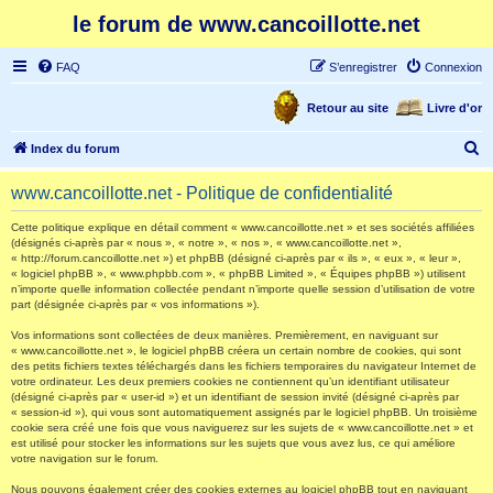
le forum de www.cancoillotte.net
FAQ
S’enregistrer
Connexion
Retour au site
Livre d'or
R
Index du forum
e
www.cancoillotte.net - Politique de confidentialité
c
h
Cette politique explique en détail comment « www.cancoillotte.net » et ses sociétés affiliées
(désignés ci-après par « nous », « notre », « nos », « www.cancoillotte.net »,
e
« http://forum.cancoillotte.net ») et phpBB (désigné ci-après par « ils », « eux », « leur »,
« logiciel phpBB », « www.phpbb.com », « phpBB Limited », « Équipes phpBB ») utilisent
r
n’importe quelle information collectée pendant n’importe quelle session d’utilisation de votre
part (désignée ci-après par « vos informations »).
c
h
Vos informations sont collectées de deux manières. Premièrement, en naviguant sur
« www.cancoillotte.net », le logiciel phpBB créera un certain nombre de cookies, qui sont
e
des petits fichiers textes téléchargés dans les fichiers temporaires du navigateur Internet de
votre ordinateur. Les deux premiers cookies ne contiennent qu’un identifiant utilisateur
r
(désigné ci-après par « user-id ») et un identifiant de session invité (désigné ci-après par
« session-id »), qui vous sont automatiquement assignés par le logiciel phpBB. Un troisième
cookie sera créé une fois que vous naviguerez sur les sujets de « www.cancoillotte.net » et
est utilisé pour stocker les informations sur les sujets que vous avez lus, ce qui améliore
votre navigation sur le forum.
Nous pouvons également créer des cookies externes au logiciel phpBB tout en naviguant