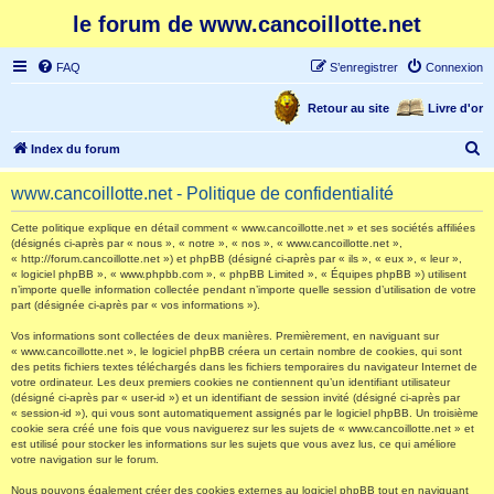
le forum de www.cancoillotte.net
FAQ
S’enregistrer
Connexion
Retour au site
Livre d'or
R
Index du forum
e
www.cancoillotte.net - Politique de confidentialité
c
h
Cette politique explique en détail comment « www.cancoillotte.net » et ses sociétés affiliées
(désignés ci-après par « nous », « notre », « nos », « www.cancoillotte.net »,
e
« http://forum.cancoillotte.net ») et phpBB (désigné ci-après par « ils », « eux », « leur »,
« logiciel phpBB », « www.phpbb.com », « phpBB Limited », « Équipes phpBB ») utilisent
r
n’importe quelle information collectée pendant n’importe quelle session d’utilisation de votre
part (désignée ci-après par « vos informations »).
c
h
Vos informations sont collectées de deux manières. Premièrement, en naviguant sur
« www.cancoillotte.net », le logiciel phpBB créera un certain nombre de cookies, qui sont
e
des petits fichiers textes téléchargés dans les fichiers temporaires du navigateur Internet de
votre ordinateur. Les deux premiers cookies ne contiennent qu’un identifiant utilisateur
r
(désigné ci-après par « user-id ») et un identifiant de session invité (désigné ci-après par
« session-id »), qui vous sont automatiquement assignés par le logiciel phpBB. Un troisième
cookie sera créé une fois que vous naviguerez sur les sujets de « www.cancoillotte.net » et
est utilisé pour stocker les informations sur les sujets que vous avez lus, ce qui améliore
votre navigation sur le forum.
Nous pouvons également créer des cookies externes au logiciel phpBB tout en naviguant