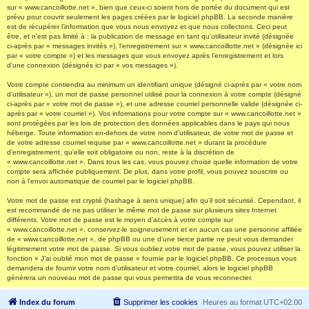
sur « www.cancoillotte.net », bien que ceux-ci soient hors de portée du document qui est
prévu pour couvrir seulement les pages créées par le logiciel phpBB. La seconde manière
est de récupérer l’information que vous nous envoyez et que nous collectons. Ceci peut
être, et n’est pas limité à : la publication de message en tant qu’utilisateur invité (désignée
ci-après par « messages invités »), l’enregistrement sur « www.cancoillotte.net » (désignée ici
par « votre compte ») et les messages que vous envoyez après l’enregistrement et lors
d’une connexion (désignés ici par « vos messages »).
Votre compte contiendra au minimum un identifiant unique (désigné ci-après par « votre nom
d’utilisateur »), un mot de passe personnel utilisé pour la connexion à votre compte (désigné
ci-après par « votre mot de passe »), et une adresse courriel personnelle valide (désignée ci-
après par « votre courriel »). Vos informations pour votre compte sur « www.cancoillotte.net »
sont protégées par les lois de protection des données applicables dans le pays qui nous
héberge. Toute information en-dehors de votre nom d’utilisateur, de votre mot de passe et
de votre adresse courriel requise par « www.cancoillotte.net » durant la procédure
d’enregistrement, qu’elle soit obligatoire ou non, reste à la discrétion de
« www.cancoillotte.net ». Dans tous les cas, vous pouvez choisir quelle information de votre
compte sera affichée publiquement. De plus, dans votre profil, vous pouvez souscrire ou
non à l’envoi automatique de courriel par le logiciel phpBB.
Votre mot de passe est crypté (hashage à sens unique) afin qu’il soit sécurisé. Cependant, il
est recommandé de ne pas utiliser le même mot de passe sur plusieurs sites Internet
différents. Votre mot de passe est le moyen d’accès à votre compte sur
« www.cancoillotte.net », conservez-le soigneusement et en aucun cas une personne affiliée
de « www.cancoillotte.net », de phpBB ou une d’une tierce partie ne peut vous demander
légitimement votre mot de passe. Si vous oubliez votre mot de passe, vous pouvez utiliser la
fonction « J’ai oublié mon mot de passe » fournie par le logiciel phpBB. Ce processus vous
demandera de fournir votre nom d’utilisateur et votre courriel, alors le logiciel phpBB
générera un nouveau mot de passe qui vous permettra de vous reconnecter.
Index du forum
Supprimer les cookies
Heures au format
UTC+02:00