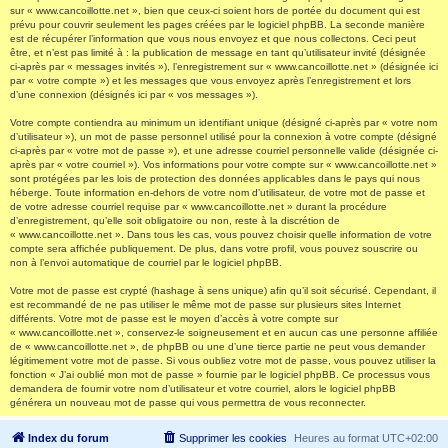
sur « www.cancoillotte.net », bien que ceux-ci soient hors de portée du document qui est
prévu pour couvrir seulement les pages créées par le logiciel phpBB. La seconde manière
est de récupérer l’information que vous nous envoyez et que nous collectons. Ceci peut
être, et n’est pas limité à : la publication de message en tant qu’utilisateur invité (désignée
ci-après par « messages invités »), l’enregistrement sur « www.cancoillotte.net » (désignée ici
par « votre compte ») et les messages que vous envoyez après l’enregistrement et lors
d’une connexion (désignés ici par « vos messages »).
Votre compte contiendra au minimum un identifiant unique (désigné ci-après par « votre nom
d’utilisateur »), un mot de passe personnel utilisé pour la connexion à votre compte (désigné
ci-après par « votre mot de passe »), et une adresse courriel personnelle valide (désignée ci-
après par « votre courriel »). Vos informations pour votre compte sur « www.cancoillotte.net »
sont protégées par les lois de protection des données applicables dans le pays qui nous
héberge. Toute information en-dehors de votre nom d’utilisateur, de votre mot de passe et
de votre adresse courriel requise par « www.cancoillotte.net » durant la procédure
d’enregistrement, qu’elle soit obligatoire ou non, reste à la discrétion de
« www.cancoillotte.net ». Dans tous les cas, vous pouvez choisir quelle information de votre
compte sera affichée publiquement. De plus, dans votre profil, vous pouvez souscrire ou
non à l’envoi automatique de courriel par le logiciel phpBB.
Votre mot de passe est crypté (hashage à sens unique) afin qu’il soit sécurisé. Cependant, il
est recommandé de ne pas utiliser le même mot de passe sur plusieurs sites Internet
différents. Votre mot de passe est le moyen d’accès à votre compte sur
« www.cancoillotte.net », conservez-le soigneusement et en aucun cas une personne affiliée
de « www.cancoillotte.net », de phpBB ou une d’une tierce partie ne peut vous demander
légitimement votre mot de passe. Si vous oubliez votre mot de passe, vous pouvez utiliser la
fonction « J’ai oublié mon mot de passe » fournie par le logiciel phpBB. Ce processus vous
demandera de fournir votre nom d’utilisateur et votre courriel, alors le logiciel phpBB
générera un nouveau mot de passe qui vous permettra de vous reconnecter.
Index du forum
Supprimer les cookies
Heures au format
UTC+02:00