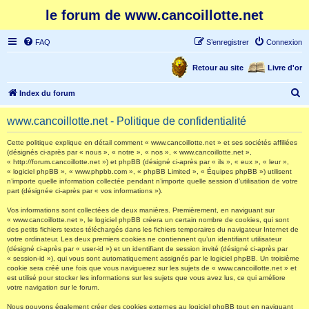
le forum de www.cancoillotte.net
FAQ
S’enregistrer
Connexion
Retour au site
Livre d'or
R
Index du forum
e
www.cancoillotte.net - Politique de confidentialité
c
h
Cette politique explique en détail comment « www.cancoillotte.net » et ses sociétés affiliées
(désignés ci-après par « nous », « notre », « nos », « www.cancoillotte.net »,
e
« http://forum.cancoillotte.net ») et phpBB (désigné ci-après par « ils », « eux », « leur »,
« logiciel phpBB », « www.phpbb.com », « phpBB Limited », « Équipes phpBB ») utilisent
r
n’importe quelle information collectée pendant n’importe quelle session d’utilisation de votre
part (désignée ci-après par « vos informations »).
c
h
Vos informations sont collectées de deux manières. Premièrement, en naviguant sur
« www.cancoillotte.net », le logiciel phpBB créera un certain nombre de cookies, qui sont
e
des petits fichiers textes téléchargés dans les fichiers temporaires du navigateur Internet de
votre ordinateur. Les deux premiers cookies ne contiennent qu’un identifiant utilisateur
r
(désigné ci-après par « user-id ») et un identifiant de session invité (désigné ci-après par
« session-id »), qui vous sont automatiquement assignés par le logiciel phpBB. Un troisième
cookie sera créé une fois que vous naviguerez sur les sujets de « www.cancoillotte.net » et
est utilisé pour stocker les informations sur les sujets que vous avez lus, ce qui améliore
votre navigation sur le forum.
Nous pouvons également créer des cookies externes au logiciel phpBB tout en naviguant