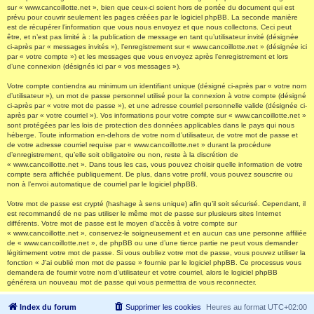
sur « www.cancoillotte.net », bien que ceux-ci soient hors de portée du document qui est
prévu pour couvrir seulement les pages créées par le logiciel phpBB. La seconde manière
est de récupérer l’information que vous nous envoyez et que nous collectons. Ceci peut
être, et n’est pas limité à : la publication de message en tant qu’utilisateur invité (désignée
ci-après par « messages invités »), l’enregistrement sur « www.cancoillotte.net » (désignée ici
par « votre compte ») et les messages que vous envoyez après l’enregistrement et lors
d’une connexion (désignés ici par « vos messages »).
Votre compte contiendra au minimum un identifiant unique (désigné ci-après par « votre nom
d’utilisateur »), un mot de passe personnel utilisé pour la connexion à votre compte (désigné
ci-après par « votre mot de passe »), et une adresse courriel personnelle valide (désignée ci-
après par « votre courriel »). Vos informations pour votre compte sur « www.cancoillotte.net »
sont protégées par les lois de protection des données applicables dans le pays qui nous
héberge. Toute information en-dehors de votre nom d’utilisateur, de votre mot de passe et
de votre adresse courriel requise par « www.cancoillotte.net » durant la procédure
d’enregistrement, qu’elle soit obligatoire ou non, reste à la discrétion de
« www.cancoillotte.net ». Dans tous les cas, vous pouvez choisir quelle information de votre
compte sera affichée publiquement. De plus, dans votre profil, vous pouvez souscrire ou
non à l’envoi automatique de courriel par le logiciel phpBB.
Votre mot de passe est crypté (hashage à sens unique) afin qu’il soit sécurisé. Cependant, il
est recommandé de ne pas utiliser le même mot de passe sur plusieurs sites Internet
différents. Votre mot de passe est le moyen d’accès à votre compte sur
« www.cancoillotte.net », conservez-le soigneusement et en aucun cas une personne affiliée
de « www.cancoillotte.net », de phpBB ou une d’une tierce partie ne peut vous demander
légitimement votre mot de passe. Si vous oubliez votre mot de passe, vous pouvez utiliser la
fonction « J’ai oublié mon mot de passe » fournie par le logiciel phpBB. Ce processus vous
demandera de fournir votre nom d’utilisateur et votre courriel, alors le logiciel phpBB
générera un nouveau mot de passe qui vous permettra de vous reconnecter.
Index du forum
Supprimer les cookies
Heures au format
UTC+02:00