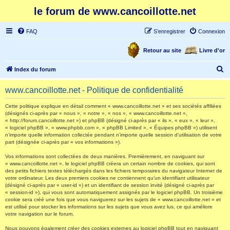
le forum de www.cancoillotte.net
FAQ
S’enregistrer
Connexion
Retour au site
Livre d'or
R
Index du forum
e
www.cancoillotte.net - Politique de confidentialité
c
h
Cette politique explique en détail comment « www.cancoillotte.net » et ses sociétés affiliées
(désignés ci-après par « nous », « notre », « nos », « www.cancoillotte.net »,
e
« http://forum.cancoillotte.net ») et phpBB (désigné ci-après par « ils », « eux », « leur »,
« logiciel phpBB », « www.phpbb.com », « phpBB Limited », « Équipes phpBB ») utilisent
r
n’importe quelle information collectée pendant n’importe quelle session d’utilisation de votre
part (désignée ci-après par « vos informations »).
c
h
Vos informations sont collectées de deux manières. Premièrement, en naviguant sur
« www.cancoillotte.net », le logiciel phpBB créera un certain nombre de cookies, qui sont
e
des petits fichiers textes téléchargés dans les fichiers temporaires du navigateur Internet de
votre ordinateur. Les deux premiers cookies ne contiennent qu’un identifiant utilisateur
r
(désigné ci-après par « user-id ») et un identifiant de session invité (désigné ci-après par
« session-id »), qui vous sont automatiquement assignés par le logiciel phpBB. Un troisième
cookie sera créé une fois que vous naviguerez sur les sujets de « www.cancoillotte.net » et
est utilisé pour stocker les informations sur les sujets que vous avez lus, ce qui améliore
votre navigation sur le forum.
Nous pouvons également créer des cookies externes au logiciel phpBB tout en naviguant