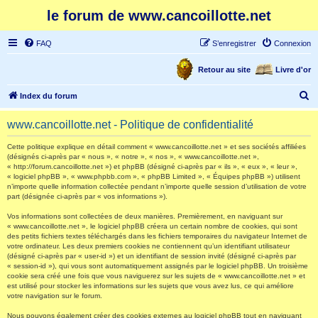
le forum de www.cancoillotte.net
FAQ
S’enregistrer
Connexion
Retour au site
Livre d'or
R
Index du forum
e
www.cancoillotte.net - Politique de confidentialité
c
h
Cette politique explique en détail comment « www.cancoillotte.net » et ses sociétés affiliées
(désignés ci-après par « nous », « notre », « nos », « www.cancoillotte.net »,
e
« http://forum.cancoillotte.net ») et phpBB (désigné ci-après par « ils », « eux », « leur »,
« logiciel phpBB », « www.phpbb.com », « phpBB Limited », « Équipes phpBB ») utilisent
r
n’importe quelle information collectée pendant n’importe quelle session d’utilisation de votre
part (désignée ci-après par « vos informations »).
c
h
Vos informations sont collectées de deux manières. Premièrement, en naviguant sur
« www.cancoillotte.net », le logiciel phpBB créera un certain nombre de cookies, qui sont
e
des petits fichiers textes téléchargés dans les fichiers temporaires du navigateur Internet de
votre ordinateur. Les deux premiers cookies ne contiennent qu’un identifiant utilisateur
r
(désigné ci-après par « user-id ») et un identifiant de session invité (désigné ci-après par
« session-id »), qui vous sont automatiquement assignés par le logiciel phpBB. Un troisième
cookie sera créé une fois que vous naviguerez sur les sujets de « www.cancoillotte.net » et
est utilisé pour stocker les informations sur les sujets que vous avez lus, ce qui améliore
votre navigation sur le forum.
Nous pouvons également créer des cookies externes au logiciel phpBB tout en naviguant