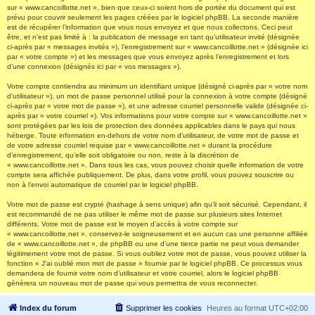
sur « www.cancoillotte.net », bien que ceux-ci soient hors de portée du document qui est
prévu pour couvrir seulement les pages créées par le logiciel phpBB. La seconde manière
est de récupérer l’information que vous nous envoyez et que nous collectons. Ceci peut
être, et n’est pas limité à : la publication de message en tant qu’utilisateur invité (désignée
ci-après par « messages invités »), l’enregistrement sur « www.cancoillotte.net » (désignée ici
par « votre compte ») et les messages que vous envoyez après l’enregistrement et lors
d’une connexion (désignés ici par « vos messages »).
Votre compte contiendra au minimum un identifiant unique (désigné ci-après par « votre nom
d’utilisateur »), un mot de passe personnel utilisé pour la connexion à votre compte (désigné
ci-après par « votre mot de passe »), et une adresse courriel personnelle valide (désignée ci-
après par « votre courriel »). Vos informations pour votre compte sur « www.cancoillotte.net »
sont protégées par les lois de protection des données applicables dans le pays qui nous
héberge. Toute information en-dehors de votre nom d’utilisateur, de votre mot de passe et
de votre adresse courriel requise par « www.cancoillotte.net » durant la procédure
d’enregistrement, qu’elle soit obligatoire ou non, reste à la discrétion de
« www.cancoillotte.net ». Dans tous les cas, vous pouvez choisir quelle information de votre
compte sera affichée publiquement. De plus, dans votre profil, vous pouvez souscrire ou
non à l’envoi automatique de courriel par le logiciel phpBB.
Votre mot de passe est crypté (hashage à sens unique) afin qu’il soit sécurisé. Cependant, il
est recommandé de ne pas utiliser le même mot de passe sur plusieurs sites Internet
différents. Votre mot de passe est le moyen d’accès à votre compte sur
« www.cancoillotte.net », conservez-le soigneusement et en aucun cas une personne affiliée
de « www.cancoillotte.net », de phpBB ou une d’une tierce partie ne peut vous demander
légitimement votre mot de passe. Si vous oubliez votre mot de passe, vous pouvez utiliser la
fonction « J’ai oublié mon mot de passe » fournie par le logiciel phpBB. Ce processus vous
demandera de fournir votre nom d’utilisateur et votre courriel, alors le logiciel phpBB
générera un nouveau mot de passe qui vous permettra de vous reconnecter.
Index du forum
Supprimer les cookies
Heures au format
UTC+02:00