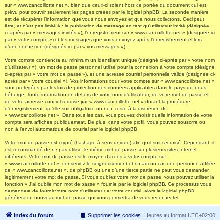
sur « www.cancoillotte.net », bien que ceux-ci soient hors de portée du document qui est
prévu pour couvrir seulement les pages créées par le logiciel phpBB. La seconde manière
est de récupérer l’information que vous nous envoyez et que nous collectons. Ceci peut
être, et n’est pas limité à : la publication de message en tant qu’utilisateur invité (désignée
ci-après par « messages invités »), l’enregistrement sur « www.cancoillotte.net » (désignée ici
par « votre compte ») et les messages que vous envoyez après l’enregistrement et lors
d’une connexion (désignés ici par « vos messages »).
Votre compte contiendra au minimum un identifiant unique (désigné ci-après par « votre nom
d’utilisateur »), un mot de passe personnel utilisé pour la connexion à votre compte (désigné
ci-après par « votre mot de passe »), et une adresse courriel personnelle valide (désignée ci-
après par « votre courriel »). Vos informations pour votre compte sur « www.cancoillotte.net »
sont protégées par les lois de protection des données applicables dans le pays qui nous
héberge. Toute information en-dehors de votre nom d’utilisateur, de votre mot de passe et
de votre adresse courriel requise par « www.cancoillotte.net » durant la procédure
d’enregistrement, qu’elle soit obligatoire ou non, reste à la discrétion de
« www.cancoillotte.net ». Dans tous les cas, vous pouvez choisir quelle information de votre
compte sera affichée publiquement. De plus, dans votre profil, vous pouvez souscrire ou
non à l’envoi automatique de courriel par le logiciel phpBB.
Votre mot de passe est crypté (hashage à sens unique) afin qu’il soit sécurisé. Cependant, il
est recommandé de ne pas utiliser le même mot de passe sur plusieurs sites Internet
différents. Votre mot de passe est le moyen d’accès à votre compte sur
« www.cancoillotte.net », conservez-le soigneusement et en aucun cas une personne affiliée
de « www.cancoillotte.net », de phpBB ou une d’une tierce partie ne peut vous demander
légitimement votre mot de passe. Si vous oubliez votre mot de passe, vous pouvez utiliser la
fonction « J’ai oublié mon mot de passe » fournie par le logiciel phpBB. Ce processus vous
demandera de fournir votre nom d’utilisateur et votre courriel, alors le logiciel phpBB
générera un nouveau mot de passe qui vous permettra de vous reconnecter.
Index du forum
Supprimer les cookies
Heures au format
UTC+02:00