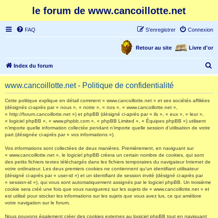
le forum de www.cancoillotte.net
FAQ
S’enregistrer
Connexion
Retour au site
Livre d'or
R
Index du forum
e
www.cancoillotte.net - Politique de confidentialité
c
h
Cette politique explique en détail comment « www.cancoillotte.net » et ses sociétés affiliées
(désignés ci-après par « nous », « notre », « nos », « www.cancoillotte.net »,
e
« http://forum.cancoillotte.net ») et phpBB (désigné ci-après par « ils », « eux », « leur »,
« logiciel phpBB », « www.phpbb.com », « phpBB Limited », « Équipes phpBB ») utilisent
r
n’importe quelle information collectée pendant n’importe quelle session d’utilisation de votre
part (désignée ci-après par « vos informations »).
c
h
Vos informations sont collectées de deux manières. Premièrement, en naviguant sur
« www.cancoillotte.net », le logiciel phpBB créera un certain nombre de cookies, qui sont
e
des petits fichiers textes téléchargés dans les fichiers temporaires du navigateur Internet de
votre ordinateur. Les deux premiers cookies ne contiennent qu’un identifiant utilisateur
r
(désigné ci-après par « user-id ») et un identifiant de session invité (désigné ci-après par
« session-id »), qui vous sont automatiquement assignés par le logiciel phpBB. Un troisième
cookie sera créé une fois que vous naviguerez sur les sujets de « www.cancoillotte.net » et
est utilisé pour stocker les informations sur les sujets que vous avez lus, ce qui améliore
votre navigation sur le forum.
Nous pouvons également créer des cookies externes au logiciel phpBB tout en naviguant