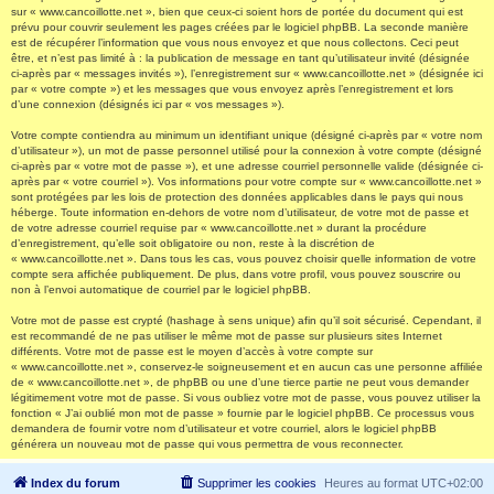
sur « www.cancoillotte.net », bien que ceux-ci soient hors de portée du document qui est
prévu pour couvrir seulement les pages créées par le logiciel phpBB. La seconde manière
est de récupérer l’information que vous nous envoyez et que nous collectons. Ceci peut
être, et n’est pas limité à : la publication de message en tant qu’utilisateur invité (désignée
ci-après par « messages invités »), l’enregistrement sur « www.cancoillotte.net » (désignée ici
par « votre compte ») et les messages que vous envoyez après l’enregistrement et lors
d’une connexion (désignés ici par « vos messages »).
Votre compte contiendra au minimum un identifiant unique (désigné ci-après par « votre nom
d’utilisateur »), un mot de passe personnel utilisé pour la connexion à votre compte (désigné
ci-après par « votre mot de passe »), et une adresse courriel personnelle valide (désignée ci-
après par « votre courriel »). Vos informations pour votre compte sur « www.cancoillotte.net »
sont protégées par les lois de protection des données applicables dans le pays qui nous
héberge. Toute information en-dehors de votre nom d’utilisateur, de votre mot de passe et
de votre adresse courriel requise par « www.cancoillotte.net » durant la procédure
d’enregistrement, qu’elle soit obligatoire ou non, reste à la discrétion de
« www.cancoillotte.net ». Dans tous les cas, vous pouvez choisir quelle information de votre
compte sera affichée publiquement. De plus, dans votre profil, vous pouvez souscrire ou
non à l’envoi automatique de courriel par le logiciel phpBB.
Votre mot de passe est crypté (hashage à sens unique) afin qu’il soit sécurisé. Cependant, il
est recommandé de ne pas utiliser le même mot de passe sur plusieurs sites Internet
différents. Votre mot de passe est le moyen d’accès à votre compte sur
« www.cancoillotte.net », conservez-le soigneusement et en aucun cas une personne affiliée
de « www.cancoillotte.net », de phpBB ou une d’une tierce partie ne peut vous demander
légitimement votre mot de passe. Si vous oubliez votre mot de passe, vous pouvez utiliser la
fonction « J’ai oublié mon mot de passe » fournie par le logiciel phpBB. Ce processus vous
demandera de fournir votre nom d’utilisateur et votre courriel, alors le logiciel phpBB
générera un nouveau mot de passe qui vous permettra de vous reconnecter.
Index du forum
Supprimer les cookies
Heures au format
UTC+02:00