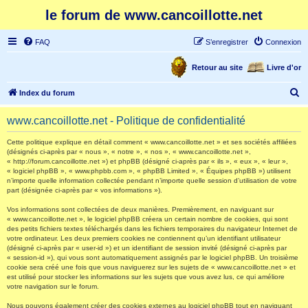
le forum de www.cancoillotte.net
FAQ
S’enregistrer
Connexion
Retour au site
Livre d'or
R
Index du forum
e
www.cancoillotte.net - Politique de confidentialité
c
h
Cette politique explique en détail comment « www.cancoillotte.net » et ses sociétés affiliées
(désignés ci-après par « nous », « notre », « nos », « www.cancoillotte.net »,
e
« http://forum.cancoillotte.net ») et phpBB (désigné ci-après par « ils », « eux », « leur »,
« logiciel phpBB », « www.phpbb.com », « phpBB Limited », « Équipes phpBB ») utilisent
r
n’importe quelle information collectée pendant n’importe quelle session d’utilisation de votre
part (désignée ci-après par « vos informations »).
c
h
Vos informations sont collectées de deux manières. Premièrement, en naviguant sur
« www.cancoillotte.net », le logiciel phpBB créera un certain nombre de cookies, qui sont
e
des petits fichiers textes téléchargés dans les fichiers temporaires du navigateur Internet de
votre ordinateur. Les deux premiers cookies ne contiennent qu’un identifiant utilisateur
r
(désigné ci-après par « user-id ») et un identifiant de session invité (désigné ci-après par
« session-id »), qui vous sont automatiquement assignés par le logiciel phpBB. Un troisième
cookie sera créé une fois que vous naviguerez sur les sujets de « www.cancoillotte.net » et
est utilisé pour stocker les informations sur les sujets que vous avez lus, ce qui améliore
votre navigation sur le forum.
Nous pouvons également créer des cookies externes au logiciel phpBB tout en naviguant