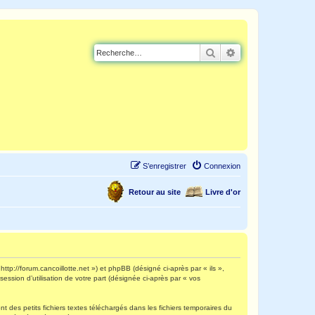
Rechercher
Recherche avancé
S’enregistrer
Connexion
Retour au site
Livre d'or
http://forum.cancoillotte.net ») et phpBB (désigné ci-après par « ils »,
ession d’utilisation de votre part (désignée ci-après par « vos
 des petits fichiers textes téléchargés dans les fichiers temporaires du