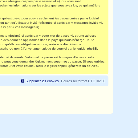
invité (désigné ci-après par « session-id »), qui vous sont
ocker les informations sur les sujets que vous avez lus, ce qui améliore
qui est prévu pour couvrir seulement les pages créées par le logiciel
 tant qu’utilisateur invité (désignée ci-après par « messages invités »),
s ici par « vos messages »).
compte (désigné ci-après par « votre mot de passe »), et une adresse
ection des données applicables dans le pays qui nous héberge. Toute
, qu’elle soit obligatoire ou non, reste à la discrétion de
scrire ou non à l’envoi automatique de courriel par le logiciel phpBB.
nternet différents. Votre mot de passe est le moyen d’accès à votre
e ne peut vous demander légitimement votre mot de passe. Si vous oubliez
lisateur et votre courriel, alors le logiciel phpBB générera un nouveau
Supprimer les cookies
Heures au format
UTC+02:00