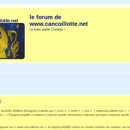
le forum de
www.cancoillotte.net
Le franc-parler Comtois !
é
ociétés affiliées (désignés ci-après par « nous », « notre », « nos », « www.cancoillotte.net », « 
», « Équipes phpBB ») utilisent n’importe quelle information collectée pendant n’importe quelle s
ant sur « www.cancoillotte.net », le logiciel phpBB créera un certain nombre de cookies, qui sont