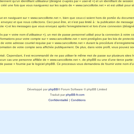
nnent qu’un identifiant utilisateur (désigné ci-après par « user-id ») et un identifiant de session 
réé une fois que vous naviguerez sur les sujets de « www.cancoillotte.net » et est utilisé pour st
 en naviguant sur « www.cancoillotte.net », bien que ceux-ci soient hors de portée du document 
oyez et que nous collectons. Ceci peut être, et n’est pas limité à : la publication de message en
ompte ») et les messages que vous envoyez après l’enregistrement et lors d’une connexion (désigné
s par « votre nom d’utilisateur »), un mot de passe personnel utilisé pour la connexion à votre 
s informations pour votre compte sur « www.cancoillotte.net » sont protégées par les lois de prot
de votre adresse courriel requise par « www.cancoillotte.net » durant la procédure d’enregistrement
formation de votre compte sera affichée publiquement. De plus, dans votre profil, vous pouvez sou
urisé. Cependant, il est recommandé de ne pas utiliser le même mot de passe sur plusieurs sites I
ucun cas une personne affiliée de « www.cancoillotte.net », de phpBB ou une d’une tierce parti
 de passe » fournie par le logiciel phpBB. Ce processus vous demandera de fournir votre nom d’uti
Développé par
phpBB
® Forum Software © phpBB Limited
Traduit par
phpBB-fr.com
Confidentialité
|
Conditions