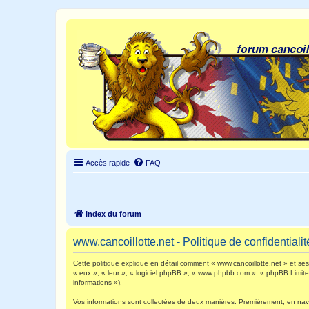
Accès rapide
FAQ
Index du forum
www.cancoillotte.net - Politique de confidentialit
Cette politique explique en détail comment « www.cancoillotte.net » et ses s
« eux », « leur », « logiciel phpBB », « www.phpbb.com », « phpBB Limited 
informations »).
Vos informations sont collectées de deux manières. Premièrement, en navigu