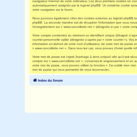
navigateur Internet de votre ordinateur. Les deux premiers cookies ne contie
automatiquement assignés par le logiciel phpBB. Un troisième cookie sera c
votre navigation sur le forum.
Nous pouvons également créer des cookies externes au logiciel phpBB tout
phpBB. La seconde manière est de récupérer l’information que vous nous env
l’enregistrement sur « www.cancoillotte.net » (désignée ici par « votre c
Votre compte contiendra au minimum un identifiant unique (désigné ci-aprè
courriel personnelle valide (désignée ci-après par « votre courriel »). Vo
information en-dehors de votre nom d’utilisateur, de votre mot de passe et 
« www.cancoillotte.net ». Dans tous les cas, vous pouvez choisir quelle in
Votre mot de passe est crypté (hashage à sens unique) afin qu’il soit séc
compte sur « www.cancoillotte.net », conservez-le soigneusement et en a
votre mot de passe, vous pouvez utiliser la fonction « J’ai oublié mon mot
mot de passe qui vous permettra de vous reconnecter.
Index du forum