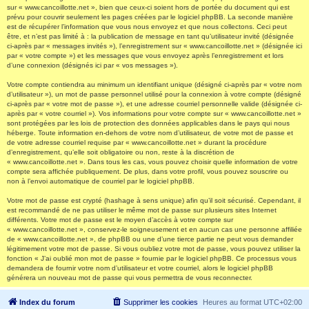
sur « www.cancoillotte.net », bien que ceux-ci soient hors de portée du document qui est
prévu pour couvrir seulement les pages créées par le logiciel phpBB. La seconde manière
est de récupérer l’information que vous nous envoyez et que nous collectons. Ceci peut
être, et n’est pas limité à : la publication de message en tant qu’utilisateur invité (désignée
ci-après par « messages invités »), l’enregistrement sur « www.cancoillotte.net » (désignée ici
par « votre compte ») et les messages que vous envoyez après l’enregistrement et lors
d’une connexion (désignés ici par « vos messages »).
Votre compte contiendra au minimum un identifiant unique (désigné ci-après par « votre nom
d’utilisateur »), un mot de passe personnel utilisé pour la connexion à votre compte (désigné
ci-après par « votre mot de passe »), et une adresse courriel personnelle valide (désignée ci-
après par « votre courriel »). Vos informations pour votre compte sur « www.cancoillotte.net »
sont protégées par les lois de protection des données applicables dans le pays qui nous
héberge. Toute information en-dehors de votre nom d’utilisateur, de votre mot de passe et
de votre adresse courriel requise par « www.cancoillotte.net » durant la procédure
d’enregistrement, qu’elle soit obligatoire ou non, reste à la discrétion de
« www.cancoillotte.net ». Dans tous les cas, vous pouvez choisir quelle information de votre
compte sera affichée publiquement. De plus, dans votre profil, vous pouvez souscrire ou
non à l’envoi automatique de courriel par le logiciel phpBB.
Votre mot de passe est crypté (hashage à sens unique) afin qu’il soit sécurisé. Cependant, il
est recommandé de ne pas utiliser le même mot de passe sur plusieurs sites Internet
différents. Votre mot de passe est le moyen d’accès à votre compte sur
« www.cancoillotte.net », conservez-le soigneusement et en aucun cas une personne affiliée
de « www.cancoillotte.net », de phpBB ou une d’une tierce partie ne peut vous demander
légitimement votre mot de passe. Si vous oubliez votre mot de passe, vous pouvez utiliser la
fonction « J’ai oublié mon mot de passe » fournie par le logiciel phpBB. Ce processus vous
demandera de fournir votre nom d’utilisateur et votre courriel, alors le logiciel phpBB
générera un nouveau mot de passe qui vous permettra de vous reconnecter.
Index du forum
Supprimer les cookies
Heures au format
UTC+02:00