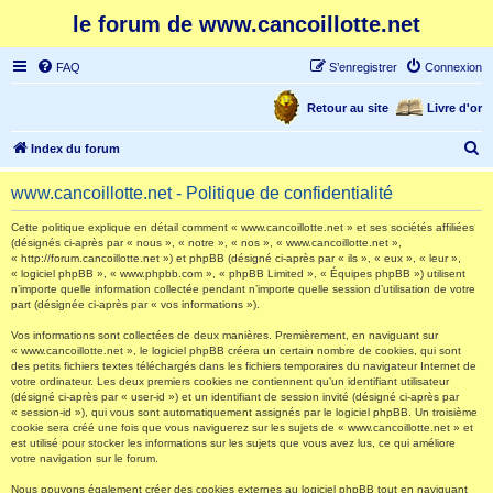
le forum de www.cancoillotte.net
FAQ
S’enregistrer
Connexion
Retour au site
Livre d'or
R
Index du forum
e
www.cancoillotte.net - Politique de confidentialité
c
h
Cette politique explique en détail comment « www.cancoillotte.net » et ses sociétés affiliées
(désignés ci-après par « nous », « notre », « nos », « www.cancoillotte.net »,
e
« http://forum.cancoillotte.net ») et phpBB (désigné ci-après par « ils », « eux », « leur »,
« logiciel phpBB », « www.phpbb.com », « phpBB Limited », « Équipes phpBB ») utilisent
r
n’importe quelle information collectée pendant n’importe quelle session d’utilisation de votre
part (désignée ci-après par « vos informations »).
c
h
Vos informations sont collectées de deux manières. Premièrement, en naviguant sur
« www.cancoillotte.net », le logiciel phpBB créera un certain nombre de cookies, qui sont
e
des petits fichiers textes téléchargés dans les fichiers temporaires du navigateur Internet de
votre ordinateur. Les deux premiers cookies ne contiennent qu’un identifiant utilisateur
r
(désigné ci-après par « user-id ») et un identifiant de session invité (désigné ci-après par
« session-id »), qui vous sont automatiquement assignés par le logiciel phpBB. Un troisième
cookie sera créé une fois que vous naviguerez sur les sujets de « www.cancoillotte.net » et
est utilisé pour stocker les informations sur les sujets que vous avez lus, ce qui améliore
votre navigation sur le forum.
Nous pouvons également créer des cookies externes au logiciel phpBB tout en naviguant