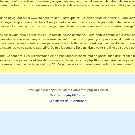
nnent qu’un identifiant utilisateur (désigné ci-après par « user-id ») et un identifiant de session 
réé une fois que vous naviguerez sur les sujets de « www.cancoillotte.net » et est utilisé pour st
 en naviguant sur « www.cancoillotte.net », bien que ceux-ci soient hors de portée du document 
oyez et que nous collectons. Ceci peut être, et n’est pas limité à : la publication de message en
ompte ») et les messages que vous envoyez après l’enregistrement et lors d’une connexion (désigné
s par « votre nom d’utilisateur »), un mot de passe personnel utilisé pour la connexion à votre 
s informations pour votre compte sur « www.cancoillotte.net » sont protégées par les lois de prot
de votre adresse courriel requise par « www.cancoillotte.net » durant la procédure d’enregistrement
formation de votre compte sera affichée publiquement. De plus, dans votre profil, vous pouvez sou
urisé. Cependant, il est recommandé de ne pas utiliser le même mot de passe sur plusieurs sites I
ucun cas une personne affiliée de « www.cancoillotte.net », de phpBB ou une d’une tierce parti
 de passe » fournie par le logiciel phpBB. Ce processus vous demandera de fournir votre nom d’uti
Développé par
phpBB
® Forum Software © phpBB Limited
Traduit par
phpBB-fr.com
Confidentialité
|
Conditions