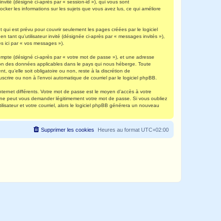
invité (désigné ci-après par « session-id »), qui vous sont
ocker les informations sur les sujets que vous avez lus, ce qui améliore
qui est prévu pour couvrir seulement les pages créées par le logiciel
 tant qu’utilisateur invité (désignée ci-après par « messages invités »),
s ici par « vos messages »).
compte (désigné ci-après par « votre mot de passe »), et une adresse
ection des données applicables dans le pays qui nous héberge. Toute
, qu’elle soit obligatoire ou non, reste à la discrétion de
scrire ou non à l’envoi automatique de courriel par le logiciel phpBB.
nternet différents. Votre mot de passe est le moyen d’accès à votre
e ne peut vous demander légitimement votre mot de passe. Si vous oubliez
lisateur et votre courriel, alors le logiciel phpBB générera un nouveau
Supprimer les cookies
Heures au format
UTC+02:00