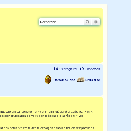
Rechercher
Recherche avancé
S’enregistrer
Connexion
Retour au site
Livre d'or
http://forum.cancoillotte.net ») et phpBB (désigné ci-après par « ils »,
ession d’utilisation de votre part (désignée ci-après par « vos
 des petits fichiers textes téléchargés dans les fichiers temporaires du