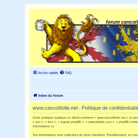
Accès rapide
FAQ
Index du forum
www.cancoillotte.net - Politique de confidentialit
Cette politique explique en détail comment « www.cancoillotte.net » et ses s
« eux », « leur », « logiciel phpBB », « www.phpbb.com », « phpBB Limited 
informations »).
Vos informations sont collectées de deux manières. Premièrement, en navigu