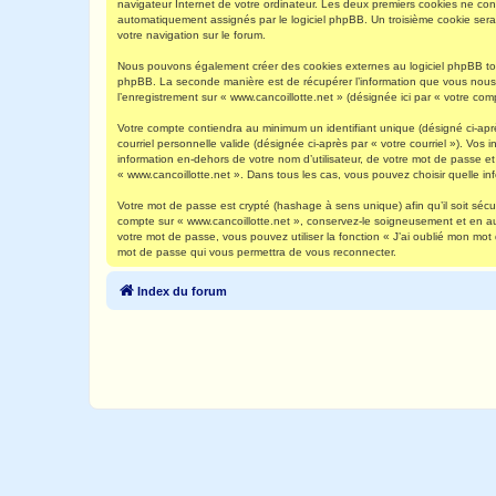
navigateur Internet de votre ordinateur. Les deux premiers cookies ne contie
automatiquement assignés par le logiciel phpBB. Un troisième cookie sera c
votre navigation sur le forum.
Nous pouvons également créer des cookies externes au logiciel phpBB tout
phpBB. La seconde manière est de récupérer l’information que vous nous env
l’enregistrement sur « www.cancoillotte.net » (désignée ici par « votre c
Votre compte contiendra au minimum un identifiant unique (désigné ci-aprè
courriel personnelle valide (désignée ci-après par « votre courriel »). Vo
information en-dehors de votre nom d’utilisateur, de votre mot de passe et 
« www.cancoillotte.net ». Dans tous les cas, vous pouvez choisir quelle in
Votre mot de passe est crypté (hashage à sens unique) afin qu’il soit séc
compte sur « www.cancoillotte.net », conservez-le soigneusement et en a
votre mot de passe, vous pouvez utiliser la fonction « J’ai oublié mon mot
mot de passe qui vous permettra de vous reconnecter.
Index du forum