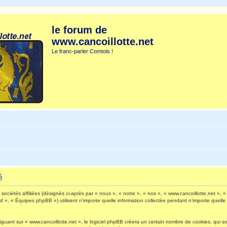
le forum de
www.cancoillotte.net
Le franc-parler Comtois !
é
ociétés affiliées (désignés ci-après par « nous », « notre », « nos », « www.cancoillotte.net », « 
», « Équipes phpBB ») utilisent n’importe quelle information collectée pendant n’importe quelle s
ant sur « www.cancoillotte.net », le logiciel phpBB créera un certain nombre de cookies, qui sont