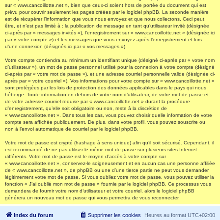
sur « www.cancoillotte.net », bien que ceux-ci soient hors de portée du document qui est
prévu pour couvrir seulement les pages créées par le logiciel phpBB. La seconde manière
est de récupérer l’information que vous nous envoyez et que nous collectons. Ceci peut
être, et n’est pas limité à : la publication de message en tant qu’utilisateur invité (désignée
ci-après par « messages invités »), l’enregistrement sur « www.cancoillotte.net » (désignée ici
par « votre compte ») et les messages que vous envoyez après l’enregistrement et lors
d’une connexion (désignés ici par « vos messages »).
Votre compte contiendra au minimum un identifiant unique (désigné ci-après par « votre nom
d’utilisateur »), un mot de passe personnel utilisé pour la connexion à votre compte (désigné
ci-après par « votre mot de passe »), et une adresse courriel personnelle valide (désignée ci-
après par « votre courriel »). Vos informations pour votre compte sur « www.cancoillotte.net »
sont protégées par les lois de protection des données applicables dans le pays qui nous
héberge. Toute information en-dehors de votre nom d’utilisateur, de votre mot de passe et
de votre adresse courriel requise par « www.cancoillotte.net » durant la procédure
d’enregistrement, qu’elle soit obligatoire ou non, reste à la discrétion de
« www.cancoillotte.net ». Dans tous les cas, vous pouvez choisir quelle information de votre
compte sera affichée publiquement. De plus, dans votre profil, vous pouvez souscrire ou
non à l’envoi automatique de courriel par le logiciel phpBB.
Votre mot de passe est crypté (hashage à sens unique) afin qu’il soit sécurisé. Cependant, il
est recommandé de ne pas utiliser le même mot de passe sur plusieurs sites Internet
différents. Votre mot de passe est le moyen d’accès à votre compte sur
« www.cancoillotte.net », conservez-le soigneusement et en aucun cas une personne affiliée
de « www.cancoillotte.net », de phpBB ou une d’une tierce partie ne peut vous demander
légitimement votre mot de passe. Si vous oubliez votre mot de passe, vous pouvez utiliser la
fonction « J’ai oublié mon mot de passe » fournie par le logiciel phpBB. Ce processus vous
demandera de fournir votre nom d’utilisateur et votre courriel, alors le logiciel phpBB
générera un nouveau mot de passe qui vous permettra de vous reconnecter.
Index du forum
Supprimer les cookies
Heures au format
UTC+02:00