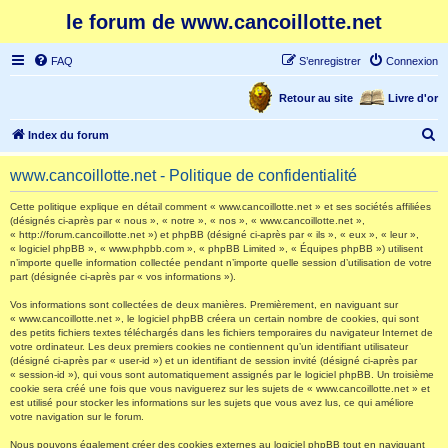
le forum de www.cancoillotte.net
FAQ
S’enregistrer
Connexion
Retour au site
Livre d'or
R
Index du forum
e
www.cancoillotte.net - Politique de confidentialité
c
h
Cette politique explique en détail comment « www.cancoillotte.net » et ses sociétés affiliées
(désignés ci-après par « nous », « notre », « nos », « www.cancoillotte.net »,
e
« http://forum.cancoillotte.net ») et phpBB (désigné ci-après par « ils », « eux », « leur »,
« logiciel phpBB », « www.phpbb.com », « phpBB Limited », « Équipes phpBB ») utilisent
r
n’importe quelle information collectée pendant n’importe quelle session d’utilisation de votre
part (désignée ci-après par « vos informations »).
c
h
Vos informations sont collectées de deux manières. Premièrement, en naviguant sur
« www.cancoillotte.net », le logiciel phpBB créera un certain nombre de cookies, qui sont
e
des petits fichiers textes téléchargés dans les fichiers temporaires du navigateur Internet de
votre ordinateur. Les deux premiers cookies ne contiennent qu’un identifiant utilisateur
r
(désigné ci-après par « user-id ») et un identifiant de session invité (désigné ci-après par
« session-id »), qui vous sont automatiquement assignés par le logiciel phpBB. Un troisième
cookie sera créé une fois que vous naviguerez sur les sujets de « www.cancoillotte.net » et
est utilisé pour stocker les informations sur les sujets que vous avez lus, ce qui améliore
votre navigation sur le forum.
Nous pouvons également créer des cookies externes au logiciel phpBB tout en naviguant