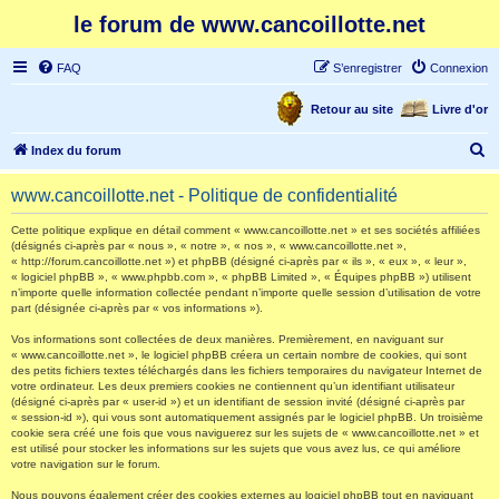
le forum de www.cancoillotte.net
FAQ
S’enregistrer
Connexion
Retour au site
Livre d'or
R
Index du forum
e
www.cancoillotte.net - Politique de confidentialité
c
h
Cette politique explique en détail comment « www.cancoillotte.net » et ses sociétés affiliées
(désignés ci-après par « nous », « notre », « nos », « www.cancoillotte.net »,
e
« http://forum.cancoillotte.net ») et phpBB (désigné ci-après par « ils », « eux », « leur »,
« logiciel phpBB », « www.phpbb.com », « phpBB Limited », « Équipes phpBB ») utilisent
r
n’importe quelle information collectée pendant n’importe quelle session d’utilisation de votre
part (désignée ci-après par « vos informations »).
c
h
Vos informations sont collectées de deux manières. Premièrement, en naviguant sur
« www.cancoillotte.net », le logiciel phpBB créera un certain nombre de cookies, qui sont
e
des petits fichiers textes téléchargés dans les fichiers temporaires du navigateur Internet de
votre ordinateur. Les deux premiers cookies ne contiennent qu’un identifiant utilisateur
r
(désigné ci-après par « user-id ») et un identifiant de session invité (désigné ci-après par
« session-id »), qui vous sont automatiquement assignés par le logiciel phpBB. Un troisième
cookie sera créé une fois que vous naviguerez sur les sujets de « www.cancoillotte.net » et
est utilisé pour stocker les informations sur les sujets que vous avez lus, ce qui améliore
votre navigation sur le forum.
Nous pouvons également créer des cookies externes au logiciel phpBB tout en naviguant