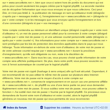
sur « www.cancoillotte.net », bien que ceux-ci soient hors de portée du document qui est
prévu pour couvrir seulement les pages créées par le logiciel phpBB. La seconde manière
est de récupérer l’information que vous nous envoyez et que nous collectons. Ceci peut
être, et n’est pas limité à : la publication de message en tant qu’utilisateur invité (désignée
ci-après par « messages invités »), l’enregistrement sur « www.cancoillotte.net » (désignée ici
par « votre compte ») et les messages que vous envoyez après l’enregistrement et lors
d’une connexion (désignés ici par « vos messages »).
Votre compte contiendra au minimum un identifiant unique (désigné ci-après par « votre nom
d’utilisateur »), un mot de passe personnel utilisé pour la connexion à votre compte (désigné
ci-après par « votre mot de passe »), et une adresse courriel personnelle valide (désignée ci-
après par « votre courriel »). Vos informations pour votre compte sur « www.cancoillotte.net »
sont protégées par les lois de protection des données applicables dans le pays qui nous
héberge. Toute information en-dehors de votre nom d’utilisateur, de votre mot de passe et
de votre adresse courriel requise par « www.cancoillotte.net » durant la procédure
d’enregistrement, qu’elle soit obligatoire ou non, reste à la discrétion de
« www.cancoillotte.net ». Dans tous les cas, vous pouvez choisir quelle information de votre
compte sera affichée publiquement. De plus, dans votre profil, vous pouvez souscrire ou
non à l’envoi automatique de courriel par le logiciel phpBB.
Votre mot de passe est crypté (hashage à sens unique) afin qu’il soit sécurisé. Cependant, il
est recommandé de ne pas utiliser le même mot de passe sur plusieurs sites Internet
différents. Votre mot de passe est le moyen d’accès à votre compte sur
« www.cancoillotte.net », conservez-le soigneusement et en aucun cas une personne affiliée
de « www.cancoillotte.net », de phpBB ou une d’une tierce partie ne peut vous demander
légitimement votre mot de passe. Si vous oubliez votre mot de passe, vous pouvez utiliser la
fonction « J’ai oublié mon mot de passe » fournie par le logiciel phpBB. Ce processus vous
demandera de fournir votre nom d’utilisateur et votre courriel, alors le logiciel phpBB
générera un nouveau mot de passe qui vous permettra de vous reconnecter.
Index du forum
Supprimer les cookies
Heures au format
UTC+02:00