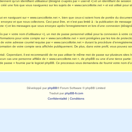
nnent qu’un identifiant utilisateur (désigné ci-après par « user-id ») et un identifiant de session 
réé une fois que vous naviguerez sur les sujets de « www.cancoillotte.net » et est utilisé pour st
 en naviguant sur « www.cancoillotte.net », bien que ceux-ci soient hors de portée du document 
oyez et que nous collectons. Ceci peut être, et n’est pas limité à : la publication de message en
ompte ») et les messages que vous envoyez après l’enregistrement et lors d’une connexion (désigné
s par « votre nom d’utilisateur »), un mot de passe personnel utilisé pour la connexion à votre 
s informations pour votre compte sur « www.cancoillotte.net » sont protégées par les lois de prot
de votre adresse courriel requise par « www.cancoillotte.net » durant la procédure d’enregistrement
formation de votre compte sera affichée publiquement. De plus, dans votre profil, vous pouvez sou
urisé. Cependant, il est recommandé de ne pas utiliser le même mot de passe sur plusieurs sites I
ucun cas une personne affiliée de « www.cancoillotte.net », de phpBB ou une d’une tierce parti
 de passe » fournie par le logiciel phpBB. Ce processus vous demandera de fournir votre nom d’uti
Développé par
phpBB
® Forum Software © phpBB Limited
Traduit par
phpBB-fr.com
Confidentialité
|
Conditions