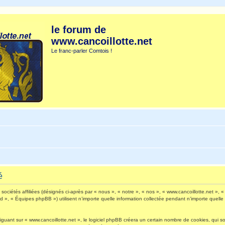
le forum de
www.cancoillotte.net
Le franc-parler Comtois !
é
ociétés affiliées (désignés ci-après par « nous », « notre », « nos », « www.cancoillotte.net », « 
», « Équipes phpBB ») utilisent n’importe quelle information collectée pendant n’importe quelle s
ant sur « www.cancoillotte.net », le logiciel phpBB créera un certain nombre de cookies, qui sont