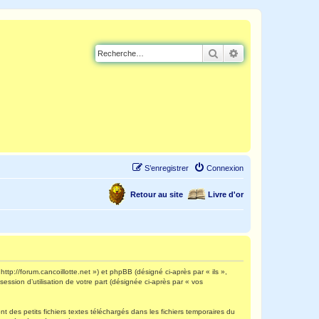
Rechercher
Recherche avancé
S’enregistrer
Connexion
Retour au site
Livre d'or
http://forum.cancoillotte.net ») et phpBB (désigné ci-après par « ils »,
ession d’utilisation de votre part (désignée ci-après par « vos
 des petits fichiers textes téléchargés dans les fichiers temporaires du