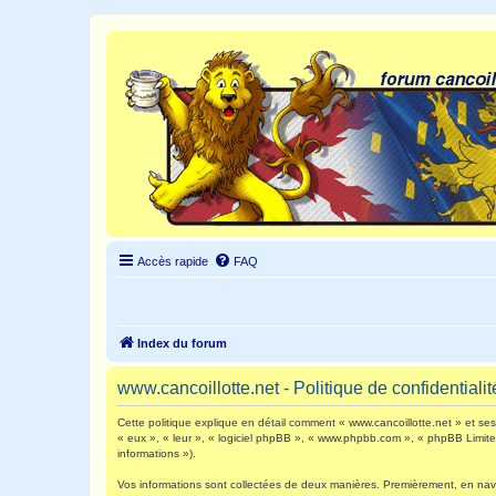
Accès rapide
FAQ
Index du forum
www.cancoillotte.net - Politique de confidentialit
Cette politique explique en détail comment « www.cancoillotte.net » et ses s
« eux », « leur », « logiciel phpBB », « www.phpbb.com », « phpBB Limited 
informations »).
Vos informations sont collectées de deux manières. Premièrement, en navigu