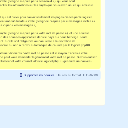
invité (désigné ci-après par « session-id »), qui vous sont
ocker les informations sur les sujets que vous avez lus, ce qui améliore
qui est prévu pour couvrir seulement les pages créées par le logiciel
 tant qu’utilisateur invité (désignée ci-après par « messages invités »),
s ici par « vos messages »).
compte (désigné ci-après par « votre mot de passe »), et une adresse
ection des données applicables dans le pays qui nous héberge. Toute
, qu’elle soit obligatoire ou non, reste à la discrétion de
scrire ou non à l’envoi automatique de courriel par le logiciel phpBB.
nternet différents. Votre mot de passe est le moyen d’accès à votre
e ne peut vous demander légitimement votre mot de passe. Si vous oubliez
lisateur et votre courriel, alors le logiciel phpBB générera un nouveau
Supprimer les cookies
Heures au format
UTC+02:00