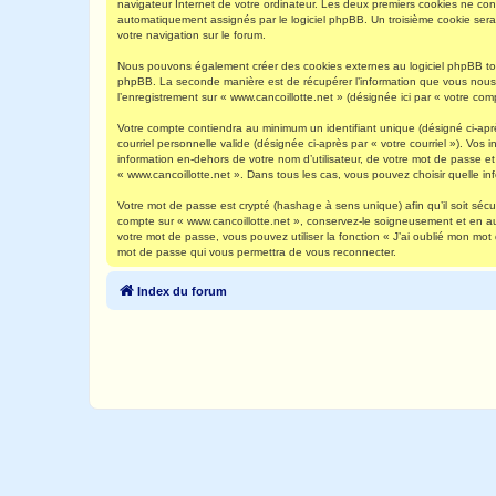
navigateur Internet de votre ordinateur. Les deux premiers cookies ne contie
automatiquement assignés par le logiciel phpBB. Un troisième cookie sera c
votre navigation sur le forum.
Nous pouvons également créer des cookies externes au logiciel phpBB tout
phpBB. La seconde manière est de récupérer l’information que vous nous env
l’enregistrement sur « www.cancoillotte.net » (désignée ici par « votre c
Votre compte contiendra au minimum un identifiant unique (désigné ci-aprè
courriel personnelle valide (désignée ci-après par « votre courriel »). Vo
information en-dehors de votre nom d’utilisateur, de votre mot de passe et 
« www.cancoillotte.net ». Dans tous les cas, vous pouvez choisir quelle in
Votre mot de passe est crypté (hashage à sens unique) afin qu’il soit séc
compte sur « www.cancoillotte.net », conservez-le soigneusement et en a
votre mot de passe, vous pouvez utiliser la fonction « J’ai oublié mon mot
mot de passe qui vous permettra de vous reconnecter.
Index du forum