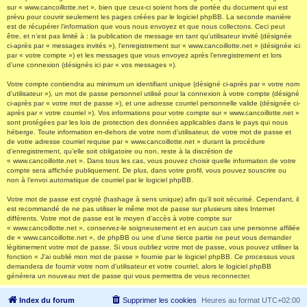
sur « www.cancoillotte.net », bien que ceux-ci soient hors de portée du document qui est
prévu pour couvrir seulement les pages créées par le logiciel phpBB. La seconde manière
est de récupérer l’information que vous nous envoyez et que nous collectons. Ceci peut
être, et n’est pas limité à : la publication de message en tant qu’utilisateur invité (désignée
ci-après par « messages invités »), l’enregistrement sur « www.cancoillotte.net » (désignée ici
par « votre compte ») et les messages que vous envoyez après l’enregistrement et lors
d’une connexion (désignés ici par « vos messages »).
Votre compte contiendra au minimum un identifiant unique (désigné ci-après par « votre nom
d’utilisateur »), un mot de passe personnel utilisé pour la connexion à votre compte (désigné
ci-après par « votre mot de passe »), et une adresse courriel personnelle valide (désignée ci-
après par « votre courriel »). Vos informations pour votre compte sur « www.cancoillotte.net »
sont protégées par les lois de protection des données applicables dans le pays qui nous
héberge. Toute information en-dehors de votre nom d’utilisateur, de votre mot de passe et
de votre adresse courriel requise par « www.cancoillotte.net » durant la procédure
d’enregistrement, qu’elle soit obligatoire ou non, reste à la discrétion de
« www.cancoillotte.net ». Dans tous les cas, vous pouvez choisir quelle information de votre
compte sera affichée publiquement. De plus, dans votre profil, vous pouvez souscrire ou
non à l’envoi automatique de courriel par le logiciel phpBB.
Votre mot de passe est crypté (hashage à sens unique) afin qu’il soit sécurisé. Cependant, il
est recommandé de ne pas utiliser le même mot de passe sur plusieurs sites Internet
différents. Votre mot de passe est le moyen d’accès à votre compte sur
« www.cancoillotte.net », conservez-le soigneusement et en aucun cas une personne affiliée
de « www.cancoillotte.net », de phpBB ou une d’une tierce partie ne peut vous demander
légitimement votre mot de passe. Si vous oubliez votre mot de passe, vous pouvez utiliser la
fonction « J’ai oublié mon mot de passe » fournie par le logiciel phpBB. Ce processus vous
demandera de fournir votre nom d’utilisateur et votre courriel, alors le logiciel phpBB
générera un nouveau mot de passe qui vous permettra de vous reconnecter.
Index du forum
Supprimer les cookies
Heures au format
UTC+02:00