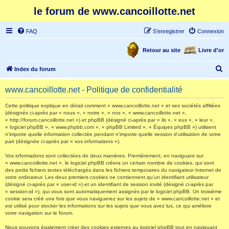
le forum de www.cancoillotte.net
FAQ
S’enregistrer
Connexion
Retour au site
Livre d'or
R
Index du forum
e
www.cancoillotte.net - Politique de confidentialité
c
h
Cette politique explique en détail comment « www.cancoillotte.net » et ses sociétés affiliées
(désignés ci-après par « nous », « notre », « nos », « www.cancoillotte.net »,
e
« http://forum.cancoillotte.net ») et phpBB (désigné ci-après par « ils », « eux », « leur »,
« logiciel phpBB », « www.phpbb.com », « phpBB Limited », « Équipes phpBB ») utilisent
r
n’importe quelle information collectée pendant n’importe quelle session d’utilisation de votre
part (désignée ci-après par « vos informations »).
c
h
Vos informations sont collectées de deux manières. Premièrement, en naviguant sur
« www.cancoillotte.net », le logiciel phpBB créera un certain nombre de cookies, qui sont
e
des petits fichiers textes téléchargés dans les fichiers temporaires du navigateur Internet de
votre ordinateur. Les deux premiers cookies ne contiennent qu’un identifiant utilisateur
r
(désigné ci-après par « user-id ») et un identifiant de session invité (désigné ci-après par
« session-id »), qui vous sont automatiquement assignés par le logiciel phpBB. Un troisième
cookie sera créé une fois que vous naviguerez sur les sujets de « www.cancoillotte.net » et
est utilisé pour stocker les informations sur les sujets que vous avez lus, ce qui améliore
votre navigation sur le forum.
Nous pouvons également créer des cookies externes au logiciel phpBB tout en naviguant