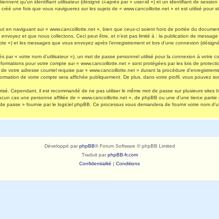
nnent qu’un identifiant utilisateur (désigné ci-après par « user-id ») et un identifiant de session 
réé une fois que vous naviguerez sur les sujets de « www.cancoillotte.net » et est utilisé pour st
 en naviguant sur « www.cancoillotte.net », bien que ceux-ci soient hors de portée du document 
oyez et que nous collectons. Ceci peut être, et n’est pas limité à : la publication de message en
ompte ») et les messages que vous envoyez après l’enregistrement et lors d’une connexion (désigné
s par « votre nom d’utilisateur »), un mot de passe personnel utilisé pour la connexion à votre 
s informations pour votre compte sur « www.cancoillotte.net » sont protégées par les lois de prot
de votre adresse courriel requise par « www.cancoillotte.net » durant la procédure d’enregistrement
formation de votre compte sera affichée publiquement. De plus, dans votre profil, vous pouvez sou
urisé. Cependant, il est recommandé de ne pas utiliser le même mot de passe sur plusieurs sites I
ucun cas une personne affiliée de « www.cancoillotte.net », de phpBB ou une d’une tierce parti
 de passe » fournie par le logiciel phpBB. Ce processus vous demandera de fournir votre nom d’uti
Développé par
phpBB
® Forum Software © phpBB Limited
Traduit par
phpBB-fr.com
Confidentialité
|
Conditions