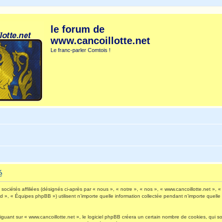
le forum de
www.cancoillotte.net
Le franc-parler Comtois !
é
ociétés affiliées (désignés ci-après par « nous », « notre », « nos », « www.cancoillotte.net », « 
», « Équipes phpBB ») utilisent n’importe quelle information collectée pendant n’importe quelle s
ant sur « www.cancoillotte.net », le logiciel phpBB créera un certain nombre de cookies, qui sont