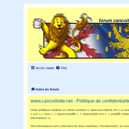
Accès rapide
FAQ
Index du forum
www.cancoillotte.net - Politique de confidentialit
Cette politique explique en détail comment « www.cancoillotte.net » et ses s
« eux », « leur », « logiciel phpBB », « www.phpbb.com », « phpBB Limited 
informations »).
Vos informations sont collectées de deux manières. Premièrement, en navigu