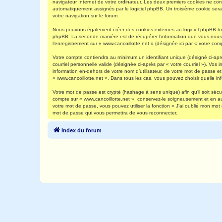
navigateur Internet de votre ordinateur. Les deux premiers cookies ne contie
automatiquement assignés par le logiciel phpBB. Un troisième cookie sera c
votre navigation sur le forum.
Nous pouvons également créer des cookies externes au logiciel phpBB tout
phpBB. La seconde manière est de récupérer l’information que vous nous env
l’enregistrement sur « www.cancoillotte.net » (désignée ici par « votre c
Votre compte contiendra au minimum un identifiant unique (désigné ci-aprè
courriel personnelle valide (désignée ci-après par « votre courriel »). Vo
information en-dehors de votre nom d’utilisateur, de votre mot de passe et 
« www.cancoillotte.net ». Dans tous les cas, vous pouvez choisir quelle in
Votre mot de passe est crypté (hashage à sens unique) afin qu’il soit séc
compte sur « www.cancoillotte.net », conservez-le soigneusement et en a
votre mot de passe, vous pouvez utiliser la fonction « J’ai oublié mon mot
mot de passe qui vous permettra de vous reconnecter.
Index du forum