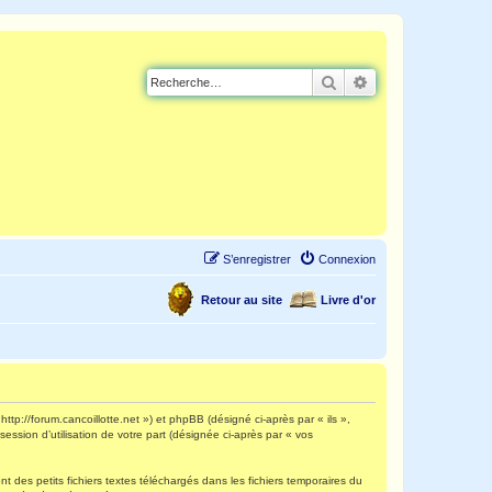
Rechercher
Recherche avancé
S’enregistrer
Connexion
Retour au site
Livre d'or
http://forum.cancoillotte.net ») et phpBB (désigné ci-après par « ils »,
ession d’utilisation de votre part (désignée ci-après par « vos
 des petits fichiers textes téléchargés dans les fichiers temporaires du