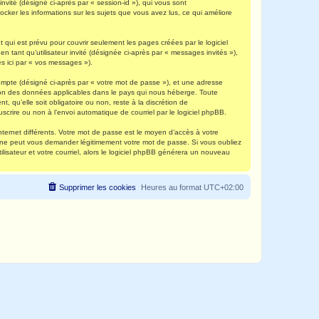
invité (désigné ci-après par « session-id »), qui vous sont
ocker les informations sur les sujets que vous avez lus, ce qui améliore
qui est prévu pour couvrir seulement les pages créées par le logiciel
 tant qu’utilisateur invité (désignée ci-après par « messages invités »),
s ici par « vos messages »).
compte (désigné ci-après par « votre mot de passe »), et une adresse
ection des données applicables dans le pays qui nous héberge. Toute
, qu’elle soit obligatoire ou non, reste à la discrétion de
scrire ou non à l’envoi automatique de courriel par le logiciel phpBB.
nternet différents. Votre mot de passe est le moyen d’accès à votre
e ne peut vous demander légitimement votre mot de passe. Si vous oubliez
lisateur et votre courriel, alors le logiciel phpBB générera un nouveau
Supprimer les cookies
Heures au format
UTC+02:00