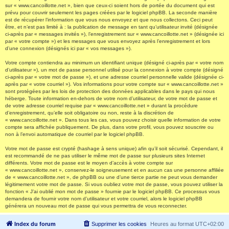
sur « www.cancoillotte.net », bien que ceux-ci soient hors de portée du document qui est
prévu pour couvrir seulement les pages créées par le logiciel phpBB. La seconde manière
est de récupérer l’information que vous nous envoyez et que nous collectons. Ceci peut
être, et n’est pas limité à : la publication de message en tant qu’utilisateur invité (désignée
ci-après par « messages invités »), l’enregistrement sur « www.cancoillotte.net » (désignée ici
par « votre compte ») et les messages que vous envoyez après l’enregistrement et lors
d’une connexion (désignés ici par « vos messages »).
Votre compte contiendra au minimum un identifiant unique (désigné ci-après par « votre nom
d’utilisateur »), un mot de passe personnel utilisé pour la connexion à votre compte (désigné
ci-après par « votre mot de passe »), et une adresse courriel personnelle valide (désignée ci-
après par « votre courriel »). Vos informations pour votre compte sur « www.cancoillotte.net »
sont protégées par les lois de protection des données applicables dans le pays qui nous
héberge. Toute information en-dehors de votre nom d’utilisateur, de votre mot de passe et
de votre adresse courriel requise par « www.cancoillotte.net » durant la procédure
d’enregistrement, qu’elle soit obligatoire ou non, reste à la discrétion de
« www.cancoillotte.net ». Dans tous les cas, vous pouvez choisir quelle information de votre
compte sera affichée publiquement. De plus, dans votre profil, vous pouvez souscrire ou
non à l’envoi automatique de courriel par le logiciel phpBB.
Votre mot de passe est crypté (hashage à sens unique) afin qu’il soit sécurisé. Cependant, il
est recommandé de ne pas utiliser le même mot de passe sur plusieurs sites Internet
différents. Votre mot de passe est le moyen d’accès à votre compte sur
« www.cancoillotte.net », conservez-le soigneusement et en aucun cas une personne affiliée
de « www.cancoillotte.net », de phpBB ou une d’une tierce partie ne peut vous demander
légitimement votre mot de passe. Si vous oubliez votre mot de passe, vous pouvez utiliser la
fonction « J’ai oublié mon mot de passe » fournie par le logiciel phpBB. Ce processus vous
demandera de fournir votre nom d’utilisateur et votre courriel, alors le logiciel phpBB
générera un nouveau mot de passe qui vous permettra de vous reconnecter.
Index du forum
Supprimer les cookies
Heures au format
UTC+02:00