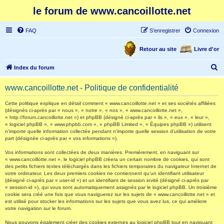
le forum de www.cancoillotte.net
FAQ
S’enregistrer
Connexion
Retour au site
Livre d'or
R
Index du forum
e
www.cancoillotte.net - Politique de confidentialité
c
h
Cette politique explique en détail comment « www.cancoillotte.net » et ses sociétés affiliées
(désignés ci-après par « nous », « notre », « nos », « www.cancoillotte.net »,
e
« http://forum.cancoillotte.net ») et phpBB (désigné ci-après par « ils », « eux », « leur »,
« logiciel phpBB », « www.phpbb.com », « phpBB Limited », « Équipes phpBB ») utilisent
r
n’importe quelle information collectée pendant n’importe quelle session d’utilisation de votre
part (désignée ci-après par « vos informations »).
c
h
Vos informations sont collectées de deux manières. Premièrement, en naviguant sur
« www.cancoillotte.net », le logiciel phpBB créera un certain nombre de cookies, qui sont
e
des petits fichiers textes téléchargés dans les fichiers temporaires du navigateur Internet de
votre ordinateur. Les deux premiers cookies ne contiennent qu’un identifiant utilisateur
r
(désigné ci-après par « user-id ») et un identifiant de session invité (désigné ci-après par
« session-id »), qui vous sont automatiquement assignés par le logiciel phpBB. Un troisième
cookie sera créé une fois que vous naviguerez sur les sujets de « www.cancoillotte.net » et
est utilisé pour stocker les informations sur les sujets que vous avez lus, ce qui améliore
votre navigation sur le forum.
Nous pouvons également créer des cookies externes au logiciel phpBB tout en naviguant