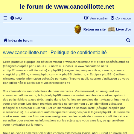
le forum de www.cancoillotte.net
FAQ
S’enregistrer
Connexion
Retour au site
Livre d'or
R
Index du forum
e
www.cancoillotte.net - Politique de confidentialité
c
h
Cette politique explique en détail comment « www.cancoillotte.net » et ses sociétés affiliées
(désignés ci-après par « nous », « notre », « nos », « www.cancoillotte.net »,
e
« http://forum.cancoillotte.net ») et phpBB (désigné ci-après par « ils », « eux », « leur »,
« logiciel phpBB », « www.phpbb.com », « phpBB Limited », « Équipes phpBB ») utilisent
r
n’importe quelle information collectée pendant n’importe quelle session d’utilisation de votre
part (désignée ci-après par « vos informations »).
c
h
Vos informations sont collectées de deux manières. Premièrement, en naviguant sur
« www.cancoillotte.net », le logiciel phpBB créera un certain nombre de cookies, qui sont
e
des petits fichiers textes téléchargés dans les fichiers temporaires du navigateur Internet de
votre ordinateur. Les deux premiers cookies ne contiennent qu’un identifiant utilisateur
r
(désigné ci-après par « user-id ») et un identifiant de session invité (désigné ci-après par
« session-id »), qui vous sont automatiquement assignés par le logiciel phpBB. Un troisième
cookie sera créé une fois que vous naviguerez sur les sujets de « www.cancoillotte.net » et
est utilisé pour stocker les informations sur les sujets que vous avez lus, ce qui améliore
votre navigation sur le forum.
Nous pouvons également créer des cookies externes au logiciel phpBB tout en naviguant