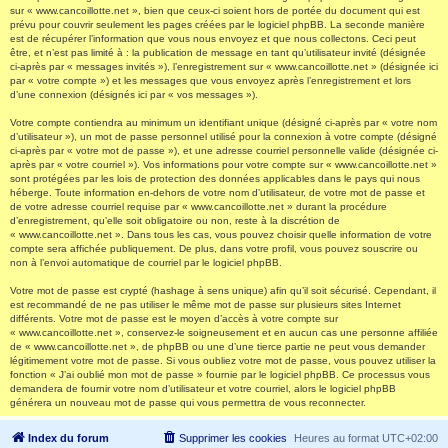
sur « www.cancoillotte.net », bien que ceux-ci soient hors de portée du document qui est
prévu pour couvrir seulement les pages créées par le logiciel phpBB. La seconde manière
est de récupérer l’information que vous nous envoyez et que nous collectons. Ceci peut
être, et n’est pas limité à : la publication de message en tant qu’utilisateur invité (désignée
ci-après par « messages invités »), l’enregistrement sur « www.cancoillotte.net » (désignée ici
par « votre compte ») et les messages que vous envoyez après l’enregistrement et lors
d’une connexion (désignés ici par « vos messages »).
Votre compte contiendra au minimum un identifiant unique (désigné ci-après par « votre nom
d’utilisateur »), un mot de passe personnel utilisé pour la connexion à votre compte (désigné
ci-après par « votre mot de passe »), et une adresse courriel personnelle valide (désignée ci-
après par « votre courriel »). Vos informations pour votre compte sur « www.cancoillotte.net »
sont protégées par les lois de protection des données applicables dans le pays qui nous
héberge. Toute information en-dehors de votre nom d’utilisateur, de votre mot de passe et
de votre adresse courriel requise par « www.cancoillotte.net » durant la procédure
d’enregistrement, qu’elle soit obligatoire ou non, reste à la discrétion de
« www.cancoillotte.net ». Dans tous les cas, vous pouvez choisir quelle information de votre
compte sera affichée publiquement. De plus, dans votre profil, vous pouvez souscrire ou
non à l’envoi automatique de courriel par le logiciel phpBB.
Votre mot de passe est crypté (hashage à sens unique) afin qu’il soit sécurisé. Cependant, il
est recommandé de ne pas utiliser le même mot de passe sur plusieurs sites Internet
différents. Votre mot de passe est le moyen d’accès à votre compte sur
« www.cancoillotte.net », conservez-le soigneusement et en aucun cas une personne affiliée
de « www.cancoillotte.net », de phpBB ou une d’une tierce partie ne peut vous demander
légitimement votre mot de passe. Si vous oubliez votre mot de passe, vous pouvez utiliser la
fonction « J’ai oublié mon mot de passe » fournie par le logiciel phpBB. Ce processus vous
demandera de fournir votre nom d’utilisateur et votre courriel, alors le logiciel phpBB
générera un nouveau mot de passe qui vous permettra de vous reconnecter.
Index du forum
Supprimer les cookies
Heures au format
UTC+02:00