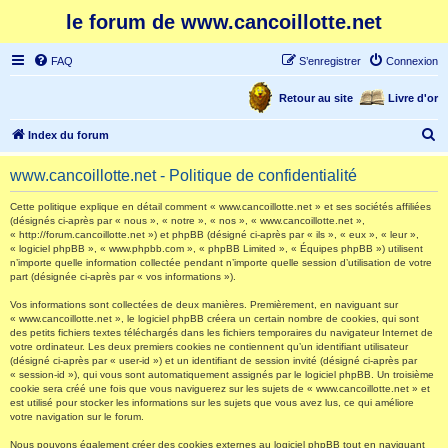
le forum de www.cancoillotte.net
FAQ
S’enregistrer
Connexion
Retour au site
Livre d'or
R
Index du forum
e
www.cancoillotte.net - Politique de confidentialité
c
h
Cette politique explique en détail comment « www.cancoillotte.net » et ses sociétés affiliées
(désignés ci-après par « nous », « notre », « nos », « www.cancoillotte.net »,
e
« http://forum.cancoillotte.net ») et phpBB (désigné ci-après par « ils », « eux », « leur »,
« logiciel phpBB », « www.phpbb.com », « phpBB Limited », « Équipes phpBB ») utilisent
r
n’importe quelle information collectée pendant n’importe quelle session d’utilisation de votre
part (désignée ci-après par « vos informations »).
c
h
Vos informations sont collectées de deux manières. Premièrement, en naviguant sur
« www.cancoillotte.net », le logiciel phpBB créera un certain nombre de cookies, qui sont
e
des petits fichiers textes téléchargés dans les fichiers temporaires du navigateur Internet de
votre ordinateur. Les deux premiers cookies ne contiennent qu’un identifiant utilisateur
r
(désigné ci-après par « user-id ») et un identifiant de session invité (désigné ci-après par
« session-id »), qui vous sont automatiquement assignés par le logiciel phpBB. Un troisième
cookie sera créé une fois que vous naviguerez sur les sujets de « www.cancoillotte.net » et
est utilisé pour stocker les informations sur les sujets que vous avez lus, ce qui améliore
votre navigation sur le forum.
Nous pouvons également créer des cookies externes au logiciel phpBB tout en naviguant