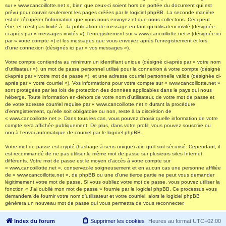
sur « www.cancoillotte.net », bien que ceux-ci soient hors de portée du document qui est
prévu pour couvrir seulement les pages créées par le logiciel phpBB. La seconde manière
est de récupérer l’information que vous nous envoyez et que nous collectons. Ceci peut
être, et n’est pas limité à : la publication de message en tant qu’utilisateur invité (désignée
ci-après par « messages invités »), l’enregistrement sur « www.cancoillotte.net » (désignée ici
par « votre compte ») et les messages que vous envoyez après l’enregistrement et lors
d’une connexion (désignés ici par « vos messages »).
Votre compte contiendra au minimum un identifiant unique (désigné ci-après par « votre nom
d’utilisateur »), un mot de passe personnel utilisé pour la connexion à votre compte (désigné
ci-après par « votre mot de passe »), et une adresse courriel personnelle valide (désignée ci-
après par « votre courriel »). Vos informations pour votre compte sur « www.cancoillotte.net »
sont protégées par les lois de protection des données applicables dans le pays qui nous
héberge. Toute information en-dehors de votre nom d’utilisateur, de votre mot de passe et
de votre adresse courriel requise par « www.cancoillotte.net » durant la procédure
d’enregistrement, qu’elle soit obligatoire ou non, reste à la discrétion de
« www.cancoillotte.net ». Dans tous les cas, vous pouvez choisir quelle information de votre
compte sera affichée publiquement. De plus, dans votre profil, vous pouvez souscrire ou
non à l’envoi automatique de courriel par le logiciel phpBB.
Votre mot de passe est crypté (hashage à sens unique) afin qu’il soit sécurisé. Cependant, il
est recommandé de ne pas utiliser le même mot de passe sur plusieurs sites Internet
différents. Votre mot de passe est le moyen d’accès à votre compte sur
« www.cancoillotte.net », conservez-le soigneusement et en aucun cas une personne affiliée
de « www.cancoillotte.net », de phpBB ou une d’une tierce partie ne peut vous demander
légitimement votre mot de passe. Si vous oubliez votre mot de passe, vous pouvez utiliser la
fonction « J’ai oublié mon mot de passe » fournie par le logiciel phpBB. Ce processus vous
demandera de fournir votre nom d’utilisateur et votre courriel, alors le logiciel phpBB
générera un nouveau mot de passe qui vous permettra de vous reconnecter.
Index du forum
Supprimer les cookies
Heures au format
UTC+02:00