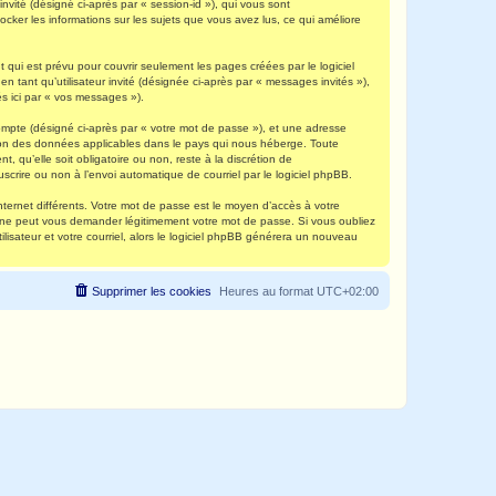
invité (désigné ci-après par « session-id »), qui vous sont
ocker les informations sur les sujets que vous avez lus, ce qui améliore
qui est prévu pour couvrir seulement les pages créées par le logiciel
 tant qu’utilisateur invité (désignée ci-après par « messages invités »),
s ici par « vos messages »).
compte (désigné ci-après par « votre mot de passe »), et une adresse
ection des données applicables dans le pays qui nous héberge. Toute
, qu’elle soit obligatoire ou non, reste à la discrétion de
scrire ou non à l’envoi automatique de courriel par le logiciel phpBB.
nternet différents. Votre mot de passe est le moyen d’accès à votre
e ne peut vous demander légitimement votre mot de passe. Si vous oubliez
lisateur et votre courriel, alors le logiciel phpBB générera un nouveau
Supprimer les cookies
Heures au format
UTC+02:00