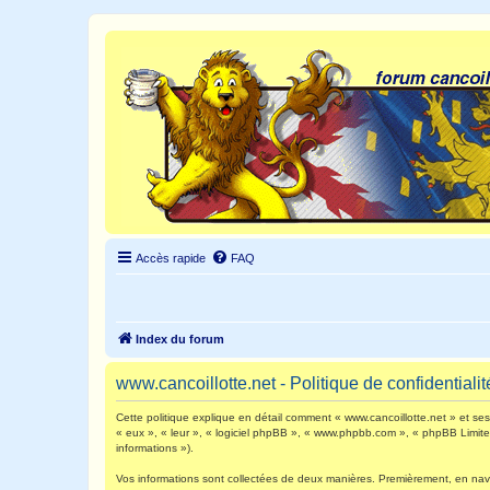
Accès rapide
FAQ
Index du forum
www.cancoillotte.net - Politique de confidentialit
Cette politique explique en détail comment « www.cancoillotte.net » et ses s
« eux », « leur », « logiciel phpBB », « www.phpbb.com », « phpBB Limited 
informations »).
Vos informations sont collectées de deux manières. Premièrement, en navigu