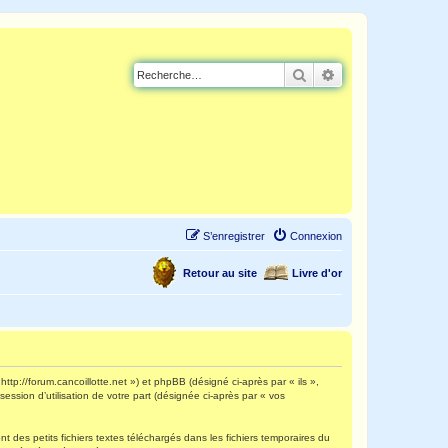
Rechercher
Recherche avancé
S’enregistrer
Connexion
Retour au site
Livre d'or
http://forum.cancoillotte.net ») et phpBB (désigné ci-après par « ils »,
ession d’utilisation de votre part (désignée ci-après par « vos
 des petits fichiers textes téléchargés dans les fichiers temporaires du