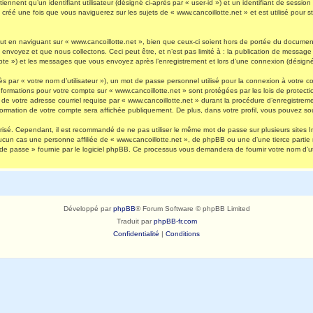
nnent qu’un identifiant utilisateur (désigné ci-après par « user-id ») et un identifiant de session 
réé une fois que vous naviguerez sur les sujets de « www.cancoillotte.net » et est utilisé pour st
 en naviguant sur « www.cancoillotte.net », bien que ceux-ci soient hors de portée du document 
oyez et que nous collectons. Ceci peut être, et n’est pas limité à : la publication de message en
ompte ») et les messages que vous envoyez après l’enregistrement et lors d’une connexion (désigné
s par « votre nom d’utilisateur »), un mot de passe personnel utilisé pour la connexion à votre 
s informations pour votre compte sur « www.cancoillotte.net » sont protégées par les lois de prot
de votre adresse courriel requise par « www.cancoillotte.net » durant la procédure d’enregistrement
formation de votre compte sera affichée publiquement. De plus, dans votre profil, vous pouvez sou
urisé. Cependant, il est recommandé de ne pas utiliser le même mot de passe sur plusieurs sites I
ucun cas une personne affiliée de « www.cancoillotte.net », de phpBB ou une d’une tierce parti
 de passe » fournie par le logiciel phpBB. Ce processus vous demandera de fournir votre nom d’uti
Développé par
phpBB
® Forum Software © phpBB Limited
Traduit par
phpBB-fr.com
Confidentialité
|
Conditions