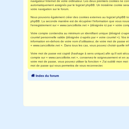
navigateur Internet de votre ordinateur. Les deux premiers cookies ne contie
automatiquement assignés par le logiciel phpBB. Un troisième cookie sera c
votre navigation sur le forum.
Nous pouvons également créer des cookies externes au logiciel phpBB tout
phpBB. La seconde manière est de récupérer l’information que vous nous env
l’enregistrement sur « www.cancoillotte.net » (désignée ici par « votre c
Votre compte contiendra au minimum un identifiant unique (désigné ci-aprè
courriel personnelle valide (désignée ci-après par « votre courriel »). Vo
information en-dehors de votre nom d’utilisateur, de votre mot de passe et 
« www.cancoillotte.net ». Dans tous les cas, vous pouvez choisir quelle in
Votre mot de passe est crypté (hashage à sens unique) afin qu’il soit séc
compte sur « www.cancoillotte.net », conservez-le soigneusement et en a
votre mot de passe, vous pouvez utiliser la fonction « J’ai oublié mon mot
mot de passe qui vous permettra de vous reconnecter.
Index du forum