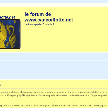
le forum de
www.cancoillotte.net
Le franc-parler Comtois !
é
ociétés affiliées (désignés ci-après par « nous », « notre », « nos », « www.cancoillotte.net », « 
», « Équipes phpBB ») utilisent n’importe quelle information collectée pendant n’importe quelle s
ant sur « www.cancoillotte.net », le logiciel phpBB créera un certain nombre de cookies, qui sont