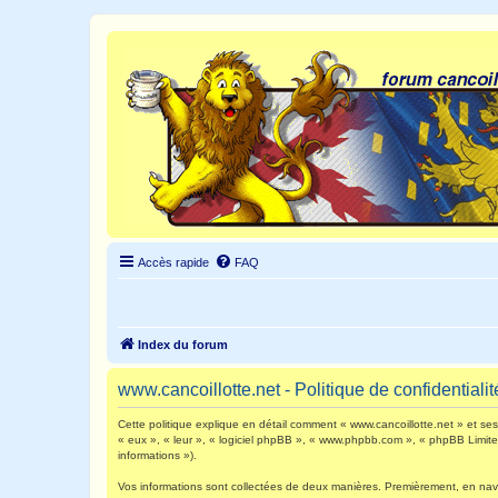
Accès rapide
FAQ
Index du forum
www.cancoillotte.net - Politique de confidentialit
Cette politique explique en détail comment « www.cancoillotte.net » et ses s
« eux », « leur », « logiciel phpBB », « www.phpbb.com », « phpBB Limited 
informations »).
Vos informations sont collectées de deux manières. Premièrement, en navigu