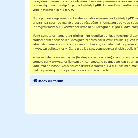
navigateur Internet de votre ordinateur. Les deux premiers cookies ne contie
automatiquement assignés par le logiciel phpBB. Un troisième cookie sera c
votre navigation sur le forum.
Nous pouvons également créer des cookies externes au logiciel phpBB tout
phpBB. La seconde manière est de récupérer l’information que vous nous env
l’enregistrement sur « www.cancoillotte.net » (désignée ici par « votre c
Votre compte contiendra au minimum un identifiant unique (désigné ci-aprè
courriel personnelle valide (désignée ci-après par « votre courriel »). Vo
information en-dehors de votre nom d’utilisateur, de votre mot de passe et 
« www.cancoillotte.net ». Dans tous les cas, vous pouvez choisir quelle in
Votre mot de passe est crypté (hashage à sens unique) afin qu’il soit séc
compte sur « www.cancoillotte.net », conservez-le soigneusement et en a
votre mot de passe, vous pouvez utiliser la fonction « J’ai oublié mon mot
mot de passe qui vous permettra de vous reconnecter.
Index du forum