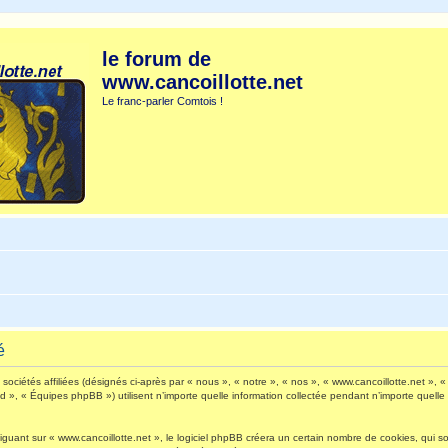
le forum de
www.cancoillotte.net
Le franc-parler Comtois !
é
ociétés affiliées (désignés ci-après par « nous », « notre », « nos », « www.cancoillotte.net », « 
», « Équipes phpBB ») utilisent n’importe quelle information collectée pendant n’importe quelle s
ant sur « www.cancoillotte.net », le logiciel phpBB créera un certain nombre de cookies, qui sont