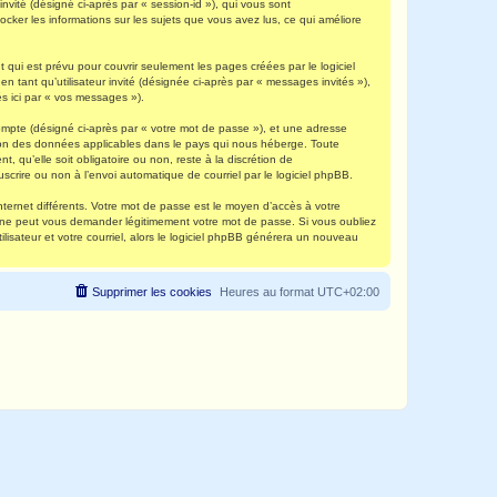
invité (désigné ci-après par « session-id »), qui vous sont
ocker les informations sur les sujets que vous avez lus, ce qui améliore
qui est prévu pour couvrir seulement les pages créées par le logiciel
 tant qu’utilisateur invité (désignée ci-après par « messages invités »),
s ici par « vos messages »).
compte (désigné ci-après par « votre mot de passe »), et une adresse
ection des données applicables dans le pays qui nous héberge. Toute
, qu’elle soit obligatoire ou non, reste à la discrétion de
scrire ou non à l’envoi automatique de courriel par le logiciel phpBB.
nternet différents. Votre mot de passe est le moyen d’accès à votre
e ne peut vous demander légitimement votre mot de passe. Si vous oubliez
lisateur et votre courriel, alors le logiciel phpBB générera un nouveau
Supprimer les cookies
Heures au format
UTC+02:00