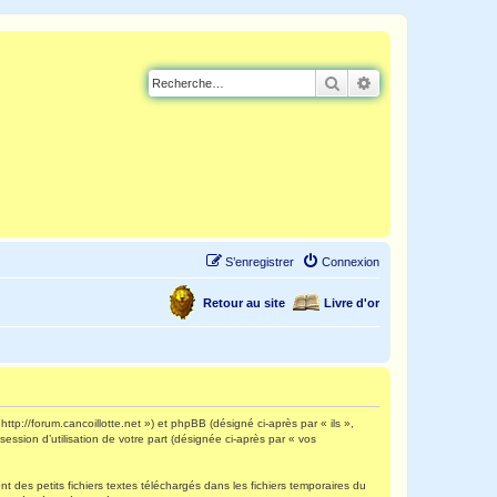
Rechercher
Recherche avancé
S’enregistrer
Connexion
Retour au site
Livre d'or
http://forum.cancoillotte.net ») et phpBB (désigné ci-après par « ils »,
ession d’utilisation de votre part (désignée ci-après par « vos
 des petits fichiers textes téléchargés dans les fichiers temporaires du