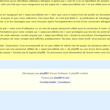
nnent qu’un identifiant utilisateur (désigné ci-après par « user-id ») et un identifiant de session 
réé une fois que vous naviguerez sur les sujets de « www.cancoillotte.net » et est utilisé pour st
 en naviguant sur « www.cancoillotte.net », bien que ceux-ci soient hors de portée du document 
oyez et que nous collectons. Ceci peut être, et n’est pas limité à : la publication de message en
ompte ») et les messages que vous envoyez après l’enregistrement et lors d’une connexion (désigné
s par « votre nom d’utilisateur »), un mot de passe personnel utilisé pour la connexion à votre 
s informations pour votre compte sur « www.cancoillotte.net » sont protégées par les lois de prot
de votre adresse courriel requise par « www.cancoillotte.net » durant la procédure d’enregistrement
formation de votre compte sera affichée publiquement. De plus, dans votre profil, vous pouvez sou
urisé. Cependant, il est recommandé de ne pas utiliser le même mot de passe sur plusieurs sites I
ucun cas une personne affiliée de « www.cancoillotte.net », de phpBB ou une d’une tierce parti
 de passe » fournie par le logiciel phpBB. Ce processus vous demandera de fournir votre nom d’uti
Développé par
phpBB
® Forum Software © phpBB Limited
Traduit par
phpBB-fr.com
Confidentialité
|
Conditions