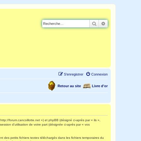
Rechercher
Recherche avancé
S’enregistrer
Connexion
Retour au site
Livre d'or
http://forum.cancoillotte.net ») et phpBB (désigné ci-après par « ils »,
ession d’utilisation de votre part (désignée ci-après par « vos
 des petits fichiers textes téléchargés dans les fichiers temporaires du