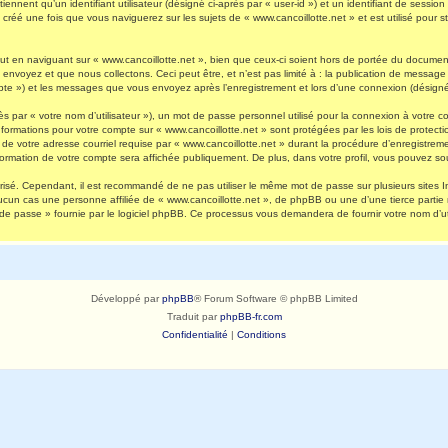
nnent qu’un identifiant utilisateur (désigné ci-après par « user-id ») et un identifiant de session 
réé une fois que vous naviguerez sur les sujets de « www.cancoillotte.net » et est utilisé pour st
 en naviguant sur « www.cancoillotte.net », bien que ceux-ci soient hors de portée du document 
oyez et que nous collectons. Ceci peut être, et n’est pas limité à : la publication de message en
ompte ») et les messages que vous envoyez après l’enregistrement et lors d’une connexion (désigné
s par « votre nom d’utilisateur »), un mot de passe personnel utilisé pour la connexion à votre 
s informations pour votre compte sur « www.cancoillotte.net » sont protégées par les lois de prot
de votre adresse courriel requise par « www.cancoillotte.net » durant la procédure d’enregistrement
formation de votre compte sera affichée publiquement. De plus, dans votre profil, vous pouvez sou
urisé. Cependant, il est recommandé de ne pas utiliser le même mot de passe sur plusieurs sites I
ucun cas une personne affiliée de « www.cancoillotte.net », de phpBB ou une d’une tierce parti
 de passe » fournie par le logiciel phpBB. Ce processus vous demandera de fournir votre nom d’uti
Développé par
phpBB
® Forum Software © phpBB Limited
Traduit par
phpBB-fr.com
Confidentialité
|
Conditions