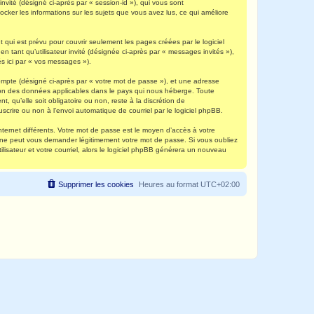
invité (désigné ci-après par « session-id »), qui vous sont
ocker les informations sur les sujets que vous avez lus, ce qui améliore
qui est prévu pour couvrir seulement les pages créées par le logiciel
 tant qu’utilisateur invité (désignée ci-après par « messages invités »),
s ici par « vos messages »).
compte (désigné ci-après par « votre mot de passe »), et une adresse
ection des données applicables dans le pays qui nous héberge. Toute
, qu’elle soit obligatoire ou non, reste à la discrétion de
scrire ou non à l’envoi automatique de courriel par le logiciel phpBB.
nternet différents. Votre mot de passe est le moyen d’accès à votre
e ne peut vous demander légitimement votre mot de passe. Si vous oubliez
lisateur et votre courriel, alors le logiciel phpBB générera un nouveau
Supprimer les cookies
Heures au format
UTC+02:00