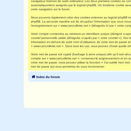
navigateur Internet de votre ordinateur. Les deux premiers cookies ne contie
automatiquement assignés par le logiciel phpBB. Un troisième cookie sera c
votre navigation sur le forum.
Nous pouvons également créer des cookies externes au logiciel phpBB tout
phpBB. La seconde manière est de récupérer l’information que vous nous env
l’enregistrement sur « www.cancoillotte.net » (désignée ici par « votre c
Votre compte contiendra au minimum un identifiant unique (désigné ci-aprè
courriel personnelle valide (désignée ci-après par « votre courriel »). Vo
information en-dehors de votre nom d’utilisateur, de votre mot de passe et 
« www.cancoillotte.net ». Dans tous les cas, vous pouvez choisir quelle in
Votre mot de passe est crypté (hashage à sens unique) afin qu’il soit séc
compte sur « www.cancoillotte.net », conservez-le soigneusement et en a
votre mot de passe, vous pouvez utiliser la fonction « J’ai oublié mon mot
mot de passe qui vous permettra de vous reconnecter.
Index du forum