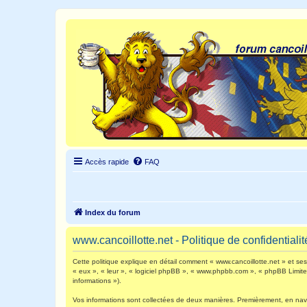
Accès rapide
FAQ
Index du forum
www.cancoillotte.net - Politique de confidentialit
Cette politique explique en détail comment « www.cancoillotte.net » et ses s
« eux », « leur », « logiciel phpBB », « www.phpbb.com », « phpBB Limited 
informations »).
Vos informations sont collectées de deux manières. Premièrement, en navigu