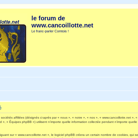
le forum de
www.cancoillotte.net
Le franc-parler Comtois !
é
ociétés affiliées (désignés ci-après par « nous », « notre », « nos », « www.cancoillotte.net », « 
», « Équipes phpBB ») utilisent n’importe quelle information collectée pendant n’importe quelle s
ant sur « www.cancoillotte.net », le logiciel phpBB créera un certain nombre de cookies, qui sont