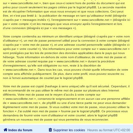
sur « www.cancoillotte.net », bien que ceux-ci soient hors de portée du document qui est
prévu pour couvrir seulement les pages créées par le logiciel phpBB. La seconde manière
est de récupérer l’information que vous nous envoyez et que nous collectons. Ceci peut
être, et n’est pas limité à : la publication de message en tant qu’utilisateur invité (désignée
ci-après par « messages invités »), l’enregistrement sur « www.cancoillotte.net » (désignée ici
par « votre compte ») et les messages que vous envoyez après l’enregistrement et lors
d’une connexion (désignés ici par « vos messages »).
Votre compte contiendra au minimum un identifiant unique (désigné ci-après par « votre nom
d’utilisateur »), un mot de passe personnel utilisé pour la connexion à votre compte (désigné
ci-après par « votre mot de passe »), et une adresse courriel personnelle valide (désignée ci-
après par « votre courriel »). Vos informations pour votre compte sur « www.cancoillotte.net »
sont protégées par les lois de protection des données applicables dans le pays qui nous
héberge. Toute information en-dehors de votre nom d’utilisateur, de votre mot de passe et
de votre adresse courriel requise par « www.cancoillotte.net » durant la procédure
d’enregistrement, qu’elle soit obligatoire ou non, reste à la discrétion de
« www.cancoillotte.net ». Dans tous les cas, vous pouvez choisir quelle information de votre
compte sera affichée publiquement. De plus, dans votre profil, vous pouvez souscrire ou
non à l’envoi automatique de courriel par le logiciel phpBB.
Votre mot de passe est crypté (hashage à sens unique) afin qu’il soit sécurisé. Cependant, il
est recommandé de ne pas utiliser le même mot de passe sur plusieurs sites Internet
différents. Votre mot de passe est le moyen d’accès à votre compte sur
« www.cancoillotte.net », conservez-le soigneusement et en aucun cas une personne affiliée
de « www.cancoillotte.net », de phpBB ou une d’une tierce partie ne peut vous demander
légitimement votre mot de passe. Si vous oubliez votre mot de passe, vous pouvez utiliser la
fonction « J’ai oublié mon mot de passe » fournie par le logiciel phpBB. Ce processus vous
demandera de fournir votre nom d’utilisateur et votre courriel, alors le logiciel phpBB
générera un nouveau mot de passe qui vous permettra de vous reconnecter.
Index du forum
Supprimer les cookies
Heures au format
UTC+02:00