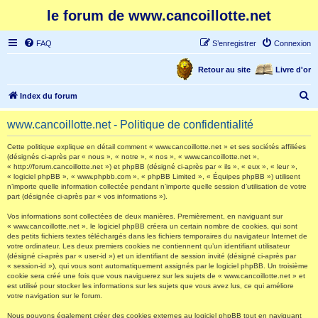
le forum de www.cancoillotte.net
FAQ
S’enregistrer
Connexion
Retour au site
Livre d'or
R
Index du forum
e
www.cancoillotte.net - Politique de confidentialité
c
h
Cette politique explique en détail comment « www.cancoillotte.net » et ses sociétés affiliées
(désignés ci-après par « nous », « notre », « nos », « www.cancoillotte.net »,
e
« http://forum.cancoillotte.net ») et phpBB (désigné ci-après par « ils », « eux », « leur »,
« logiciel phpBB », « www.phpbb.com », « phpBB Limited », « Équipes phpBB ») utilisent
r
n’importe quelle information collectée pendant n’importe quelle session d’utilisation de votre
part (désignée ci-après par « vos informations »).
c
h
Vos informations sont collectées de deux manières. Premièrement, en naviguant sur
« www.cancoillotte.net », le logiciel phpBB créera un certain nombre de cookies, qui sont
e
des petits fichiers textes téléchargés dans les fichiers temporaires du navigateur Internet de
votre ordinateur. Les deux premiers cookies ne contiennent qu’un identifiant utilisateur
r
(désigné ci-après par « user-id ») et un identifiant de session invité (désigné ci-après par
« session-id »), qui vous sont automatiquement assignés par le logiciel phpBB. Un troisième
cookie sera créé une fois que vous naviguerez sur les sujets de « www.cancoillotte.net » et
est utilisé pour stocker les informations sur les sujets que vous avez lus, ce qui améliore
votre navigation sur le forum.
Nous pouvons également créer des cookies externes au logiciel phpBB tout en naviguant