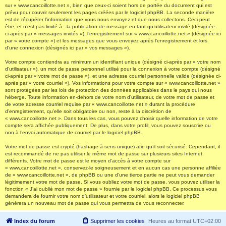
sur « www.cancoillotte.net », bien que ceux-ci soient hors de portée du document qui est
prévu pour couvrir seulement les pages créées par le logiciel phpBB. La seconde manière
est de récupérer l’information que vous nous envoyez et que nous collectons. Ceci peut
être, et n’est pas limité à : la publication de message en tant qu’utilisateur invité (désignée
ci-après par « messages invités »), l’enregistrement sur « www.cancoillotte.net » (désignée ici
par « votre compte ») et les messages que vous envoyez après l’enregistrement et lors
d’une connexion (désignés ici par « vos messages »).
Votre compte contiendra au minimum un identifiant unique (désigné ci-après par « votre nom
d’utilisateur »), un mot de passe personnel utilisé pour la connexion à votre compte (désigné
ci-après par « votre mot de passe »), et une adresse courriel personnelle valide (désignée ci-
après par « votre courriel »). Vos informations pour votre compte sur « www.cancoillotte.net »
sont protégées par les lois de protection des données applicables dans le pays qui nous
héberge. Toute information en-dehors de votre nom d’utilisateur, de votre mot de passe et
de votre adresse courriel requise par « www.cancoillotte.net » durant la procédure
d’enregistrement, qu’elle soit obligatoire ou non, reste à la discrétion de
« www.cancoillotte.net ». Dans tous les cas, vous pouvez choisir quelle information de votre
compte sera affichée publiquement. De plus, dans votre profil, vous pouvez souscrire ou
non à l’envoi automatique de courriel par le logiciel phpBB.
Votre mot de passe est crypté (hashage à sens unique) afin qu’il soit sécurisé. Cependant, il
est recommandé de ne pas utiliser le même mot de passe sur plusieurs sites Internet
différents. Votre mot de passe est le moyen d’accès à votre compte sur
« www.cancoillotte.net », conservez-le soigneusement et en aucun cas une personne affiliée
de « www.cancoillotte.net », de phpBB ou une d’une tierce partie ne peut vous demander
légitimement votre mot de passe. Si vous oubliez votre mot de passe, vous pouvez utiliser la
fonction « J’ai oublié mon mot de passe » fournie par le logiciel phpBB. Ce processus vous
demandera de fournir votre nom d’utilisateur et votre courriel, alors le logiciel phpBB
générera un nouveau mot de passe qui vous permettra de vous reconnecter.
Index du forum
Supprimer les cookies
Heures au format
UTC+02:00