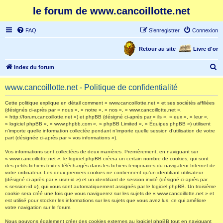
le forum de www.cancoillotte.net
FAQ
S’enregistrer
Connexion
Retour au site
Livre d'or
R
Index du forum
e
www.cancoillotte.net - Politique de confidentialité
c
h
Cette politique explique en détail comment « www.cancoillotte.net » et ses sociétés affiliées
(désignés ci-après par « nous », « notre », « nos », « www.cancoillotte.net »,
e
« http://forum.cancoillotte.net ») et phpBB (désigné ci-après par « ils », « eux », « leur »,
« logiciel phpBB », « www.phpbb.com », « phpBB Limited », « Équipes phpBB ») utilisent
r
n’importe quelle information collectée pendant n’importe quelle session d’utilisation de votre
part (désignée ci-après par « vos informations »).
c
h
Vos informations sont collectées de deux manières. Premièrement, en naviguant sur
« www.cancoillotte.net », le logiciel phpBB créera un certain nombre de cookies, qui sont
e
des petits fichiers textes téléchargés dans les fichiers temporaires du navigateur Internet de
votre ordinateur. Les deux premiers cookies ne contiennent qu’un identifiant utilisateur
r
(désigné ci-après par « user-id ») et un identifiant de session invité (désigné ci-après par
« session-id »), qui vous sont automatiquement assignés par le logiciel phpBB. Un troisième
cookie sera créé une fois que vous naviguerez sur les sujets de « www.cancoillotte.net » et
est utilisé pour stocker les informations sur les sujets que vous avez lus, ce qui améliore
votre navigation sur le forum.
Nous pouvons également créer des cookies externes au logiciel phpBB tout en naviguant