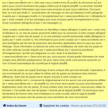
sur « www.cancoillotte.net », bien que ceux-ci soient hors de portée du document qui est
prévu pour couvrir seulement les pages créées par le logiciel phpBB. La seconde manière
est de récupérer l’information que vous nous envoyez et que nous collectons. Ceci peut
être, et n’est pas limité à : la publication de message en tant qu’utilisateur invité (désignée
ci-après par « messages invités »), l’enregistrement sur « www.cancoillotte.net » (désignée ici
par « votre compte ») et les messages que vous envoyez après l’enregistrement et lors
d’une connexion (désignés ici par « vos messages »).
Votre compte contiendra au minimum un identifiant unique (désigné ci-après par « votre nom
d’utilisateur »), un mot de passe personnel utilisé pour la connexion à votre compte (désigné
ci-après par « votre mot de passe »), et une adresse courriel personnelle valide (désignée ci-
après par « votre courriel »). Vos informations pour votre compte sur « www.cancoillotte.net »
sont protégées par les lois de protection des données applicables dans le pays qui nous
héberge. Toute information en-dehors de votre nom d’utilisateur, de votre mot de passe et
de votre adresse courriel requise par « www.cancoillotte.net » durant la procédure
d’enregistrement, qu’elle soit obligatoire ou non, reste à la discrétion de
« www.cancoillotte.net ». Dans tous les cas, vous pouvez choisir quelle information de votre
compte sera affichée publiquement. De plus, dans votre profil, vous pouvez souscrire ou
non à l’envoi automatique de courriel par le logiciel phpBB.
Votre mot de passe est crypté (hashage à sens unique) afin qu’il soit sécurisé. Cependant, il
est recommandé de ne pas utiliser le même mot de passe sur plusieurs sites Internet
différents. Votre mot de passe est le moyen d’accès à votre compte sur
« www.cancoillotte.net », conservez-le soigneusement et en aucun cas une personne affiliée
de « www.cancoillotte.net », de phpBB ou une d’une tierce partie ne peut vous demander
légitimement votre mot de passe. Si vous oubliez votre mot de passe, vous pouvez utiliser la
fonction « J’ai oublié mon mot de passe » fournie par le logiciel phpBB. Ce processus vous
demandera de fournir votre nom d’utilisateur et votre courriel, alors le logiciel phpBB
générera un nouveau mot de passe qui vous permettra de vous reconnecter.
Index du forum
Supprimer les cookies
Heures au format
UTC+02:00