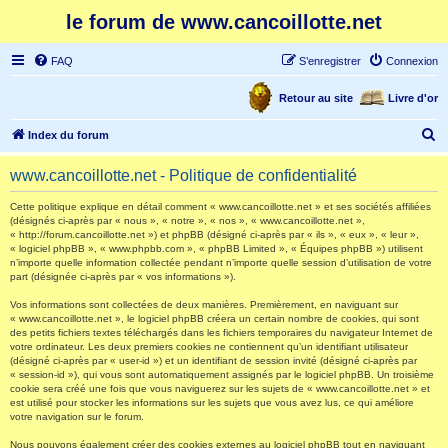
le forum de www.cancoillotte.net
FAQ
S’enregistrer
Connexion
Retour au site
Livre d'or
R
Index du forum
e
www.cancoillotte.net - Politique de confidentialité
c
h
Cette politique explique en détail comment « www.cancoillotte.net » et ses sociétés affiliées
(désignés ci-après par « nous », « notre », « nos », « www.cancoillotte.net »,
e
« http://forum.cancoillotte.net ») et phpBB (désigné ci-après par « ils », « eux », « leur »,
« logiciel phpBB », « www.phpbb.com », « phpBB Limited », « Équipes phpBB ») utilisent
r
n’importe quelle information collectée pendant n’importe quelle session d’utilisation de votre
part (désignée ci-après par « vos informations »).
c
h
Vos informations sont collectées de deux manières. Premièrement, en naviguant sur
« www.cancoillotte.net », le logiciel phpBB créera un certain nombre de cookies, qui sont
e
des petits fichiers textes téléchargés dans les fichiers temporaires du navigateur Internet de
votre ordinateur. Les deux premiers cookies ne contiennent qu’un identifiant utilisateur
r
(désigné ci-après par « user-id ») et un identifiant de session invité (désigné ci-après par
« session-id »), qui vous sont automatiquement assignés par le logiciel phpBB. Un troisième
cookie sera créé une fois que vous naviguerez sur les sujets de « www.cancoillotte.net » et
est utilisé pour stocker les informations sur les sujets que vous avez lus, ce qui améliore
votre navigation sur le forum.
Nous pouvons également créer des cookies externes au logiciel phpBB tout en naviguant