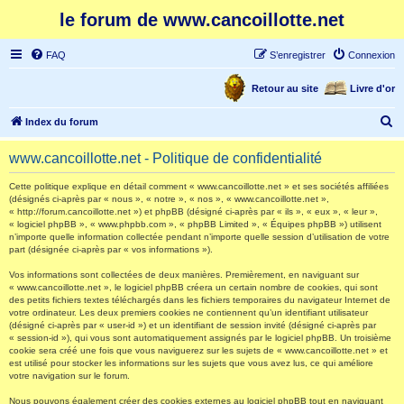
le forum de www.cancoillotte.net
FAQ
S’enregistrer
Connexion
Retour au site
Livre d'or
R
Index du forum
e
www.cancoillotte.net - Politique de confidentialité
c
h
Cette politique explique en détail comment « www.cancoillotte.net » et ses sociétés affiliées
(désignés ci-après par « nous », « notre », « nos », « www.cancoillotte.net »,
e
« http://forum.cancoillotte.net ») et phpBB (désigné ci-après par « ils », « eux », « leur »,
« logiciel phpBB », « www.phpbb.com », « phpBB Limited », « Équipes phpBB ») utilisent
r
n’importe quelle information collectée pendant n’importe quelle session d’utilisation de votre
part (désignée ci-après par « vos informations »).
c
h
Vos informations sont collectées de deux manières. Premièrement, en naviguant sur
« www.cancoillotte.net », le logiciel phpBB créera un certain nombre de cookies, qui sont
e
des petits fichiers textes téléchargés dans les fichiers temporaires du navigateur Internet de
votre ordinateur. Les deux premiers cookies ne contiennent qu’un identifiant utilisateur
r
(désigné ci-après par « user-id ») et un identifiant de session invité (désigné ci-après par
« session-id »), qui vous sont automatiquement assignés par le logiciel phpBB. Un troisième
cookie sera créé une fois que vous naviguerez sur les sujets de « www.cancoillotte.net » et
est utilisé pour stocker les informations sur les sujets que vous avez lus, ce qui améliore
votre navigation sur le forum.
Nous pouvons également créer des cookies externes au logiciel phpBB tout en naviguant