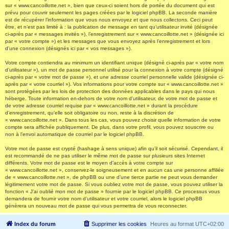
sur « www.cancoillotte.net », bien que ceux-ci soient hors de portée du document qui est
prévu pour couvrir seulement les pages créées par le logiciel phpBB. La seconde manière
est de récupérer l’information que vous nous envoyez et que nous collectons. Ceci peut
être, et n’est pas limité à : la publication de message en tant qu’utilisateur invité (désignée
ci-après par « messages invités »), l’enregistrement sur « www.cancoillotte.net » (désignée ici
par « votre compte ») et les messages que vous envoyez après l’enregistrement et lors
d’une connexion (désignés ici par « vos messages »).
Votre compte contiendra au minimum un identifiant unique (désigné ci-après par « votre nom
d’utilisateur »), un mot de passe personnel utilisé pour la connexion à votre compte (désigné
ci-après par « votre mot de passe »), et une adresse courriel personnelle valide (désignée ci-
après par « votre courriel »). Vos informations pour votre compte sur « www.cancoillotte.net »
sont protégées par les lois de protection des données applicables dans le pays qui nous
héberge. Toute information en-dehors de votre nom d’utilisateur, de votre mot de passe et
de votre adresse courriel requise par « www.cancoillotte.net » durant la procédure
d’enregistrement, qu’elle soit obligatoire ou non, reste à la discrétion de
« www.cancoillotte.net ». Dans tous les cas, vous pouvez choisir quelle information de votre
compte sera affichée publiquement. De plus, dans votre profil, vous pouvez souscrire ou
non à l’envoi automatique de courriel par le logiciel phpBB.
Votre mot de passe est crypté (hashage à sens unique) afin qu’il soit sécurisé. Cependant, il
est recommandé de ne pas utiliser le même mot de passe sur plusieurs sites Internet
différents. Votre mot de passe est le moyen d’accès à votre compte sur
« www.cancoillotte.net », conservez-le soigneusement et en aucun cas une personne affiliée
de « www.cancoillotte.net », de phpBB ou une d’une tierce partie ne peut vous demander
légitimement votre mot de passe. Si vous oubliez votre mot de passe, vous pouvez utiliser la
fonction « J’ai oublié mon mot de passe » fournie par le logiciel phpBB. Ce processus vous
demandera de fournir votre nom d’utilisateur et votre courriel, alors le logiciel phpBB
générera un nouveau mot de passe qui vous permettra de vous reconnecter.
Index du forum
Supprimer les cookies
Heures au format
UTC+02:00