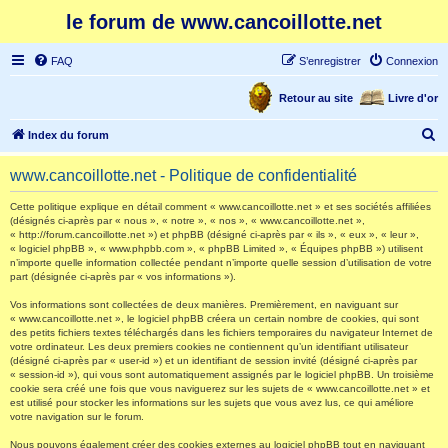
le forum de www.cancoillotte.net
FAQ
S’enregistrer
Connexion
Retour au site
Livre d'or
R
Index du forum
e
www.cancoillotte.net - Politique de confidentialité
c
h
Cette politique explique en détail comment « www.cancoillotte.net » et ses sociétés affiliées
(désignés ci-après par « nous », « notre », « nos », « www.cancoillotte.net »,
e
« http://forum.cancoillotte.net ») et phpBB (désigné ci-après par « ils », « eux », « leur »,
« logiciel phpBB », « www.phpbb.com », « phpBB Limited », « Équipes phpBB ») utilisent
r
n’importe quelle information collectée pendant n’importe quelle session d’utilisation de votre
part (désignée ci-après par « vos informations »).
c
h
Vos informations sont collectées de deux manières. Premièrement, en naviguant sur
« www.cancoillotte.net », le logiciel phpBB créera un certain nombre de cookies, qui sont
e
des petits fichiers textes téléchargés dans les fichiers temporaires du navigateur Internet de
votre ordinateur. Les deux premiers cookies ne contiennent qu’un identifiant utilisateur
r
(désigné ci-après par « user-id ») et un identifiant de session invité (désigné ci-après par
« session-id »), qui vous sont automatiquement assignés par le logiciel phpBB. Un troisième
cookie sera créé une fois que vous naviguerez sur les sujets de « www.cancoillotte.net » et
est utilisé pour stocker les informations sur les sujets que vous avez lus, ce qui améliore
votre navigation sur le forum.
Nous pouvons également créer des cookies externes au logiciel phpBB tout en naviguant