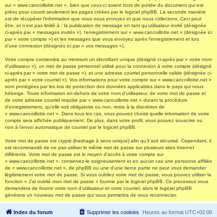
sur « www.cancoillotte.net », bien que ceux-ci soient hors de portée du document qui est
prévu pour couvrir seulement les pages créées par le logiciel phpBB. La seconde manière
est de récupérer l’information que vous nous envoyez et que nous collectons. Ceci peut
être, et n’est pas limité à : la publication de message en tant qu’utilisateur invité (désignée
ci-après par « messages invités »), l’enregistrement sur « www.cancoillotte.net » (désignée ici
par « votre compte ») et les messages que vous envoyez après l’enregistrement et lors
d’une connexion (désignés ici par « vos messages »).
Votre compte contiendra au minimum un identifiant unique (désigné ci-après par « votre nom
d’utilisateur »), un mot de passe personnel utilisé pour la connexion à votre compte (désigné
ci-après par « votre mot de passe »), et une adresse courriel personnelle valide (désignée ci-
après par « votre courriel »). Vos informations pour votre compte sur « www.cancoillotte.net »
sont protégées par les lois de protection des données applicables dans le pays qui nous
héberge. Toute information en-dehors de votre nom d’utilisateur, de votre mot de passe et
de votre adresse courriel requise par « www.cancoillotte.net » durant la procédure
d’enregistrement, qu’elle soit obligatoire ou non, reste à la discrétion de
« www.cancoillotte.net ». Dans tous les cas, vous pouvez choisir quelle information de votre
compte sera affichée publiquement. De plus, dans votre profil, vous pouvez souscrire ou
non à l’envoi automatique de courriel par le logiciel phpBB.
Votre mot de passe est crypté (hashage à sens unique) afin qu’il soit sécurisé. Cependant, il
est recommandé de ne pas utiliser le même mot de passe sur plusieurs sites Internet
différents. Votre mot de passe est le moyen d’accès à votre compte sur
« www.cancoillotte.net », conservez-le soigneusement et en aucun cas une personne affiliée
de « www.cancoillotte.net », de phpBB ou une d’une tierce partie ne peut vous demander
légitimement votre mot de passe. Si vous oubliez votre mot de passe, vous pouvez utiliser la
fonction « J’ai oublié mon mot de passe » fournie par le logiciel phpBB. Ce processus vous
demandera de fournir votre nom d’utilisateur et votre courriel, alors le logiciel phpBB
générera un nouveau mot de passe qui vous permettra de vous reconnecter.
Index du forum
Supprimer les cookies
Heures au format
UTC+02:00